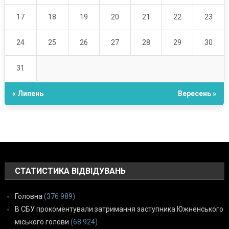
17
18
19
20
21
22
23
24
25
26
27
28
29
30
31
« Липень
Вересень »
СТАТИСТИКА ВІДВІДУВАНЬ
Головна
(376 989)
В СБУ прокоментували затримання заступника Южненського
міського голови
(68 924)