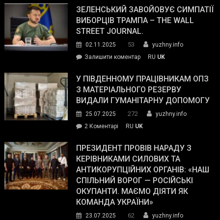
ЗЕЛЕНСЬКИЙ ЗАВОЙОВУЄ СИМПАТІЇ
ВИБОРЦІВ ТРАМПА – THE WALL
STREET JOURNAL.
53
02.11.2025
yuzhny.info
on
Залишити коментар
RU
UK
Зеленський
завойовує
У ПІВДЕННОМУ ПРАЦІВНИКАМ ОПЗ
симпатії
З МАТЕРІАЛЬНОГО РЕЗЕРВУ
виборців
ВИДАЛИ ГУМАНІТАРНУ ДОПОМОГУ
Трампа
272
25.07.2025
yuzhny.info
–
до
2 Коментарі
RU
UK
The
У
Wall
Південному
ПРЕЗИДЕНТ ПРОВІВ НАРАДУ З
Street
працівникам
КЕРІВНИКАМИ СИЛОВИХ ТА
Journal.
ОПЗ
АНТИКОРУПЦІЙНИХ ОРГАНІВ: «НАШ
з
СПІЛЬНИЙ ВОРОГ — РОСІЙСЬКІ
матеріального
ОКУПАНТИ. МАЄМО ДІЯТИ ЯК
резерву
КОМАНДА УКРАЇНИ»
видали
62
23.07.2025
yuzhny.info
гуманітарну