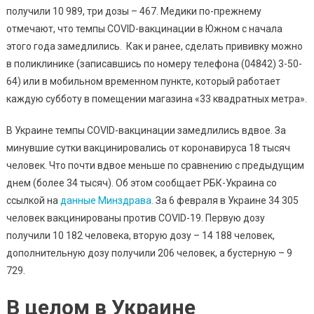
получили 10 989, три дозы – 467. Медики по-прежнему
Превысил
55
отмечают, что темпы COVID-вакцинации в Южном с начала
Процентов:
этого года замедлились. Как и ранее, сделать прививку можно
Статистика
в поликлинике (записавшись по номеру телефона (04842) 3-50-
64) или в мобильном временном пункте, который работает
каждую субботу в помещении магазина «33 квадратных метра».
В Украине темпы COVID-вакцинации замедлились вдвое. За
минувшие сутки вакцинировались от коронавируса 18 тысяч
человек. Что почти вдвое меньше по сравнению с предыдущим
днем (более 34 тысяч). Об этом сообщает РБК-Украина со
ссылкой на
данные Минздрава.
За 6 февраля в Украине 34 305
человек вакцинированы против COVID-19. Первую дозу
получили 10 182 человека, вторую дозу – 14 188 человек,
дополнительную дозу получили 206 человек, а бустерную – 9
729.
В целом в Украине