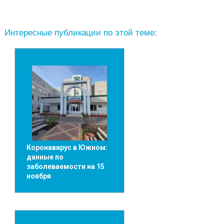
Интересные публикации по этой теме:
Коронавирус в Южном:
данные по
заболеваемости на 15
ноября