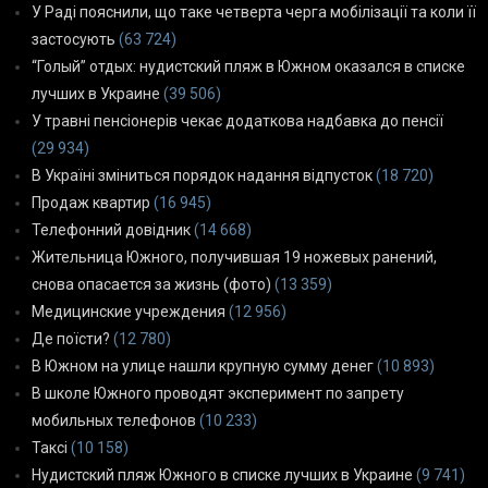
У Раді пояснили, що таке четверта черга мобілізації та коли її
застосують
(63 724)
“Голый” отдых: нудистский пляж в Южном оказался в списке
лучших в Украине
(39 506)
У травні пенсіонерів чекає додаткова надбавка до пенсії
(29 934)
В Україні зміниться порядок надання відпусток
(18 720)
Продаж квартир
(16 945)
Телефонний довідник
(14 668)
Жительница Южного, получившая 19 ножевых ранений,
снова опасается за жизнь (фото)
(13 359)
Медицинские учреждения
(12 956)
Де поїсти?
(12 780)
В Южном на улице нашли крупную сумму денег
(10 893)
В школе Южного проводят эксперимент по запрету
мобильных телефонов
(10 233)
Таксі
(10 158)
Нудистский пляж Южного в списке лучших в Украине
(9 741)