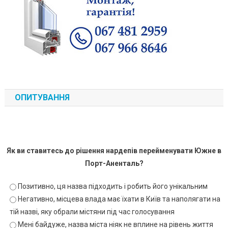
ОПИТУВАННЯ
Як ви ставитесь до рішення нардепів перейменувати Южне в
Порт-Аненталь?
Позитивно, ця назва підходить і робить його унікальним
Негативно, місцева влада має їхати в Київ та наполягати на
тій назві, яку обрали містяни під час голосування
Мені байдуже, назва міста ніяк не вплине на рівень життя