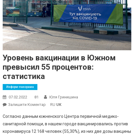
Уровень вакцинации в Южном
превысил 55 процентов:
статистика
Информ-панорама
07.02.2022
81
Юля Гринишина
On
Залишити Коментар
RU
UK
Уровень
Согласно данным южненского Центра первичной медико-
Вакцинации
санитарной помощи, в нашем городе вакцинировались против
В
коронавируса 12 168 человек (55,30%), из них две дозы вакцины
Южном