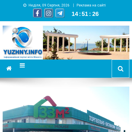
Неділя, 09 Серпня, 2026
Реклама на сайті
14
:
51
:
27
YUZHNY.INFO
информационный портал города Южный