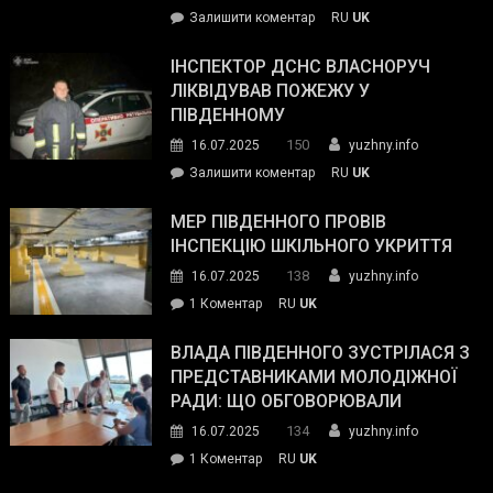
on
Залишити коментар
RU
UK
допомогу
Президент
провів
ІНСПЕКТОР ДСНС ВЛАСНОРУЧ
нараду
ЛІКВІДУВАВ ПОЖЕЖУ У
з
ПІВДЕННОМУ
керівниками
150
16.07.2025
yuzhny.info
силових
on
Залишити коментар
RU
UK
та
Інспектор
антикорупційних
ДСНС
МЕР ПІВДЕННОГО ПРОВІВ
органів:
власноруч
ІНСПЕКЦІЮ ШКІЛЬНОГО УКРИТТЯ
«Наш
ліквідував
спільний
138
16.07.2025
yuzhny.info
пожежу
ворог
до
1 Коментар
RU
UK
у
—
Мер
Південному
російські
Південного
ВЛАДА ПІВДЕННОГО ЗУСТРІЛАСЯ З
окупанти.
провів
ПРЕДСТАВНИКАМИ МОЛОДІЖНОЇ
Маємо
інспекцію
РАДИ: ЩО ОБГОВОРЮВАЛИ
діяти
шкільного
134
16.07.2025
yuzhny.info
як
укриття
команда
до
1 Коментар
RU
UK
України»
Влада