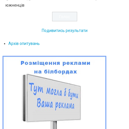
южненців
Подивитись результати
Архів опитувань