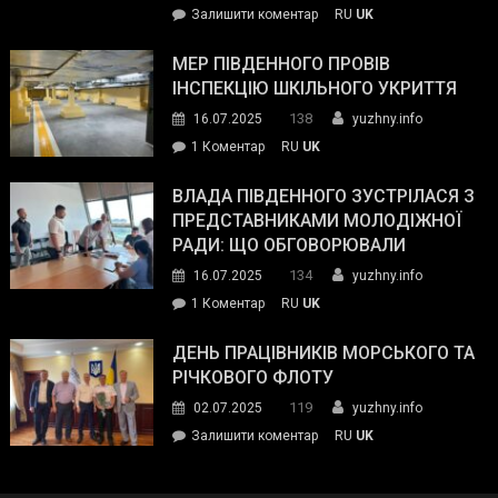
on
Залишити коментар
RU
UK
та
Інспектор
антикорупційних
ДСНС
МЕР ПІВДЕННОГО ПРОВІВ
органів:
власноруч
ІНСПЕКЦІЮ ШКІЛЬНОГО УКРИТТЯ
«Наш
ліквідував
спільний
138
16.07.2025
yuzhny.info
пожежу
ворог
до
1 Коментар
RU
UK
у
—
Мер
Південному
російські
Південного
ВЛАДА ПІВДЕННОГО ЗУСТРІЛАСЯ З
окупанти.
провів
ПРЕДСТАВНИКАМИ МОЛОДІЖНОЇ
Маємо
інспекцію
РАДИ: ЩО ОБГОВОРЮВАЛИ
діяти
шкільного
134
16.07.2025
yuzhny.info
як
укриття
команда
до
1 Коментар
RU
UK
України»
Влада
Південного
ДЕНЬ ПРАЦІВНИКІВ МОРСЬКОГО ТА
зустрілася
РІЧКОВОГО ФЛОТУ
з
119
02.07.2025
yuzhny.info
представниками
on
Залишити коментар
RU
UK
молодіжної
День
ради:
працівників
що