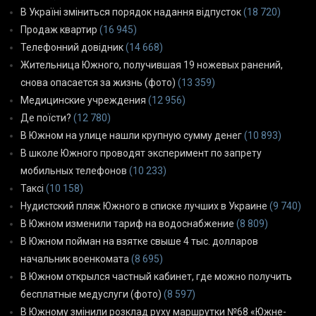
В Україні зміниться порядок надання відпусток
(18 720)
Продаж квартир
(16 945)
Телефонний довідник
(14 668)
Жительница Южного, получившая 19 ножевых ранений,
снова опасается за жизнь (фото)
(13 359)
Медицинские учреждения
(12 956)
Де поїсти?
(12 780)
В Южном на улице нашли крупную сумму денег
(10 893)
В школе Южного проводят эксперимент по запрету
мобильных телефонов
(10 233)
Таксі
(10 158)
Нудистский пляж Южного в списке лучших в Украине
(9 740)
В Южном изменили тариф на водоснабжение
(8 809)
В Южном пойман на взятке свыше 4 тыс. долларов
начальник военкомата
(8 695)
В Южном открылся частный кабинет, где можно получить
бесплатные медуслуги (фото)
(8 597)
В Южному змінили розклад руху маршрутки №68 «Южне-