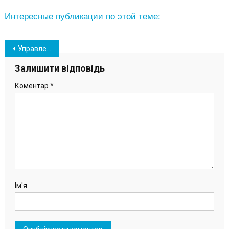
Интересные публикации по этой теме:
Навігація
Управление образования Южного обратилось в Верховную Раду, опровергнув ложные заявления
записів
Залишити відповідь
Коментар
*
Ім'я