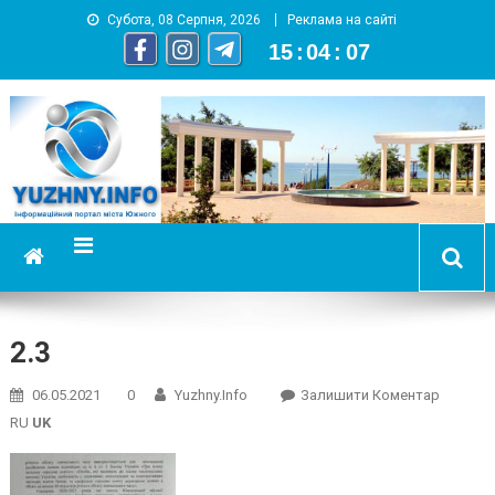
Субота, 08 Серпня, 2026
Реклама на сайті
15
:
04
:
07
YUZHNY.INFO
информационный портал города Южный
2.3
On
06.05.2021
0
Yuzhny.info
Залишити Коментар
2.3
RU
UK