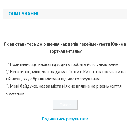
ОПИТУВАННЯ
Як ви ставитесь до рішення нардепів перейменувати Южне в
Порт-Аненталь?
Позитивно, ця назва підходить і робить його унікальним
Негативно, місцева влада має їхати в Київ та наполягати на
тій назві, яку обрали містяни під час голосування
Мені байдуже, назва міста ніяк не вплине на рівень життя
южненців
Подивитись результати