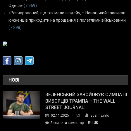
Одеса»
(7 969)
«Розчарований, що так мало людей», – Новацький закликав
южненців приходити на прощання з полеглими військовими
(7 298)
НОВІ
ЗЕЛЕНСЬКИЙ ЗАВОЙОВУЄ СИМПАТІЇ
ВИБОРЦІВ ТРАМПА – THE WALL
STREET JOURNAL.
53
02.11.2025
yuzhny.info
on
Залишити коментар
RU
UK
Зеленський