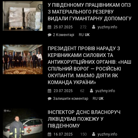
завойовує
У ПІВДЕННОМУ ПРАЦІВНИКАМ ОПЗ
симпатії
З МАТЕРІАЛЬНОГО РЕЗЕРВУ
виборців
ВИДАЛИ ГУМАНІТАРНУ ДОПОМОГУ
Трампа
272
25.07.2025
yuzhny.info
–
до
2 Коментарі
RU
UK
The
У
Wall
Південному
ПРЕЗИДЕНТ ПРОВІВ НАРАДУ З
Street
працівникам
КЕРІВНИКАМИ СИЛОВИХ ТА
Journal.
ОПЗ
АНТИКОРУПЦІЙНИХ ОРГАНІВ: «НАШ
з
СПІЛЬНИЙ ВОРОГ — РОСІЙСЬКІ
матеріального
ОКУПАНТИ. МАЄМО ДІЯТИ ЯК
резерву
КОМАНДА УКРАЇНИ»
видали
62
23.07.2025
yuzhny.info
гуманітарну
on
Залишити коментар
RU
UK
допомогу
Президент
провів
ІНСПЕКТОР ДСНС ВЛАСНОРУЧ
нараду
ЛІКВІДУВАВ ПОЖЕЖУ У
з
ПІВДЕННОМУ
керівниками
150
16.07.2025
yuzhny.info
силових