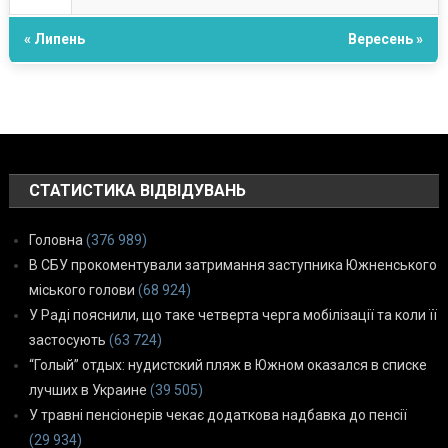
« Липень
Вересень »
СТАТИСТИКА ВІДВІДУВАНЬ
Головна
(376 989)
В СБУ прокоментували затримання заступника Южненського
міського голови
(68 924)
У Раді пояснили, що таке четверта черга мобілізації та коли її
застосують
(63 724)
“Голый” отдых: нудистский пляж в Южном оказался в списке
лучших в Украине
(39 505)
У травні пенсіонерів чекає додаткова надбавка до пенсії
(29 934)