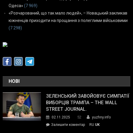
Одеса»
(7 969)
«Розчарований, що так мало людей», – Новацький закликав
южненців приходити на прощання з полеглими військовими
(7 298)
НОВІ
ЗЕЛЕНСЬКИЙ ЗАВОЙОВУЄ СИМПАТІЇ
ВИБОРЦІВ ТРАМПА – THE WALL
STREET JOURNAL.
52
02.11.2025
yuzhny.info
on
Залишити коментар
RU
UK
Зеленський