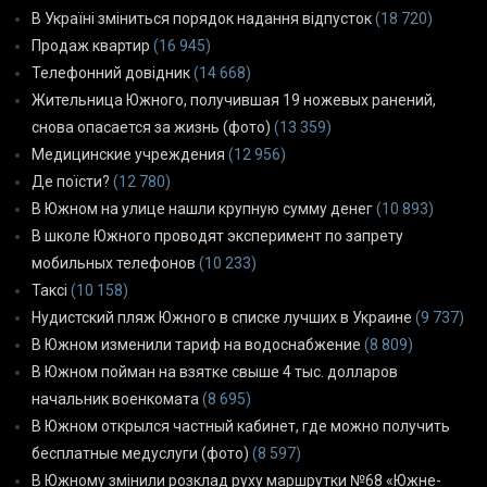
В Україні зміниться порядок надання відпусток
(18 720)
Продаж квартир
(16 945)
Телефонний довідник
(14 668)
Жительница Южного, получившая 19 ножевых ранений,
снова опасается за жизнь (фото)
(13 359)
Медицинские учреждения
(12 956)
Де поїсти?
(12 780)
В Южном на улице нашли крупную сумму денег
(10 893)
В школе Южного проводят эксперимент по запрету
мобильных телефонов
(10 233)
Таксі
(10 158)
Нудистский пляж Южного в списке лучших в Украине
(9 737)
В Южном изменили тариф на водоснабжение
(8 809)
В Южном пойман на взятке свыше 4 тыс. долларов
начальник военкомата
(8 695)
В Южном открылся частный кабинет, где можно получить
бесплатные медуслуги (фото)
(8 597)
В Южному змінили розклад руху маршрутки №68 «Южне-