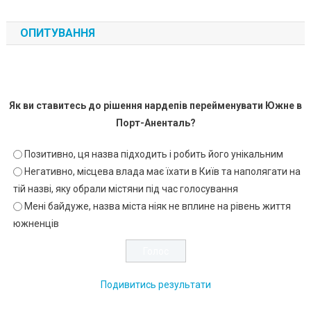
ОПИТУВАННЯ
Як ви ставитесь до рішення нардепів перейменувати Южне в
Порт-Аненталь?
Позитивно, ця назва підходить і робить його унікальним
Негативно, місцева влада має їхати в Київ та наполягати на
тій назві, яку обрали містяни під час голосування
Мені байдуже, назва міста ніяк не вплине на рівень життя
южненців
Подивитись результати