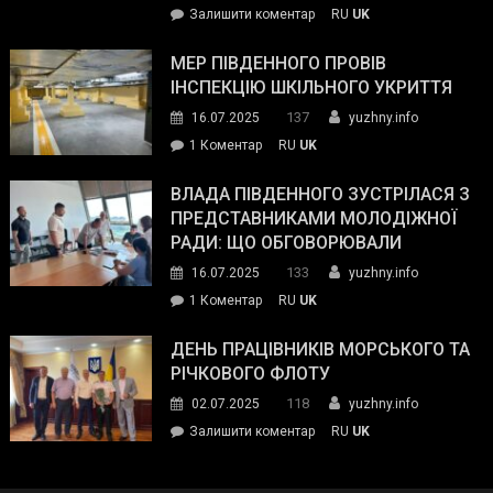
on
Залишити коментар
RU
UK
та
Інспектор
антикорупційних
ДСНС
МЕР ПІВДЕННОГО ПРОВІВ
органів:
власноруч
ІНСПЕКЦІЮ ШКІЛЬНОГО УКРИТТЯ
«Наш
ліквідував
спільний
137
16.07.2025
yuzhny.info
пожежу
ворог
до
1 Коментар
RU
UK
у
—
Мер
Південному
російські
Південного
ВЛАДА ПІВДЕННОГО ЗУСТРІЛАСЯ З
окупанти.
провів
ПРЕДСТАВНИКАМИ МОЛОДІЖНОЇ
Маємо
інспекцію
РАДИ: ЩО ОБГОВОРЮВАЛИ
діяти
шкільного
133
16.07.2025
yuzhny.info
як
укриття
команда
до
1 Коментар
RU
UK
України»
Влада
Південного
ДЕНЬ ПРАЦІВНИКІВ МОРСЬКОГО ТА
зустрілася
РІЧКОВОГО ФЛОТУ
з
118
02.07.2025
yuzhny.info
представниками
on
Залишити коментар
RU
UK
молодіжної
День
ради:
працівників
що