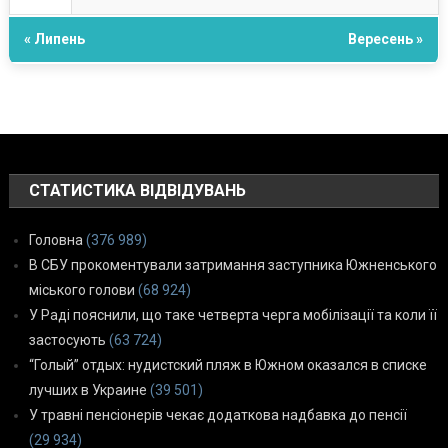
« Липень
Вересень »
СТАТИСТИКА ВІДВІДУВАНЬ
Головна
(376 989)
В СБУ прокоментували затримання заступника Южненського
міського голови
(68 924)
У Раді пояснили, що таке четверта черга мобілізації та коли її
застосують
(63 724)
“Голый” отдых: нудистский пляж в Южном оказался в списке
лучших в Украине
(39 501)
У травні пенсіонерів чекає додаткова надбавка до пенсії
(29 934)