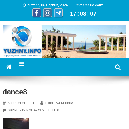
Четвер, 06 Серпня, 2026
Реклама на сайті
17
:
08
:
08
YUZHNY.INFO
информационный портал города Южный
dance8
21.09.2020
0
Юля Гринишина
On
Залишити Коментар
RU
UK
Dance8