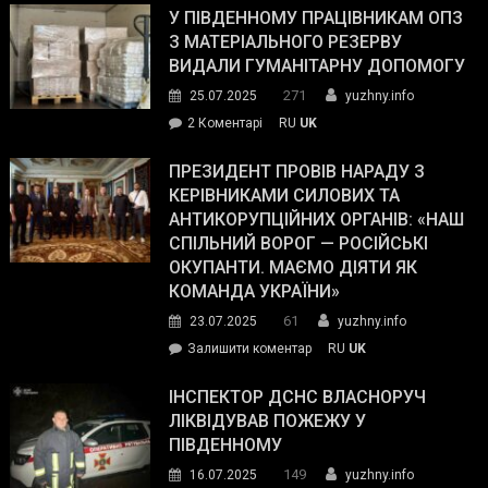
завойовує
У ПІВДЕННОМУ ПРАЦІВНИКАМ ОПЗ
симпатії
З МАТЕРІАЛЬНОГО РЕЗЕРВУ
виборців
ВИДАЛИ ГУМАНІТАРНУ ДОПОМОГУ
Трампа
271
25.07.2025
yuzhny.info
–
до
2 Коментарі
RU
UK
The
У
Wall
Південному
ПРЕЗИДЕНТ ПРОВІВ НАРАДУ З
Street
працівникам
КЕРІВНИКАМИ СИЛОВИХ ТА
Journal.
ОПЗ
АНТИКОРУПЦІЙНИХ ОРГАНІВ: «НАШ
з
СПІЛЬНИЙ ВОРОГ — РОСІЙСЬКІ
матеріального
ОКУПАНТИ. МАЄМО ДІЯТИ ЯК
резерву
КОМАНДА УКРАЇНИ»
видали
61
23.07.2025
yuzhny.info
гуманітарну
on
Залишити коментар
RU
UK
допомогу
Президент
провів
ІНСПЕКТОР ДСНС ВЛАСНОРУЧ
нараду
ЛІКВІДУВАВ ПОЖЕЖУ У
з
ПІВДЕННОМУ
керівниками
149
16.07.2025
yuzhny.info
силових