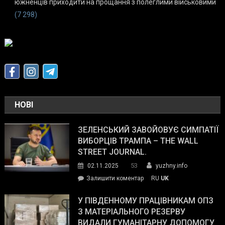
южненців приходити на прощання з полеглими військовими
(7 298)
НОВІ
ЗЕЛЕНСЬКИЙ ЗАВОЙОВУЄ СИМПАТІЇ
ВИБОРЦІВ ТРАМПА – THE WALL
STREET JOURNAL.
53
02.11.2025
yuzhny.info
on
Залишити коментар
RU
UK
Зеленський
завойовує
У ПІВДЕННОМУ ПРАЦІВНИКАМ ОПЗ
симпатії
З МАТЕРІАЛЬНОГО РЕЗЕРВУ
виборців
ВИДАЛИ ГУМАНІТАРНУ ДОПОМОГУ