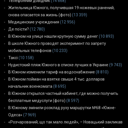
Телефонний довідник
(14 668)
Жительница Южного, получившая 19 ножевых ранений,
снова опасается за жизнь (фото)
(13 359)
Медицинские учреждения
(12 956)
Де поїсти?
(12 780)
В Южном на улице нашли крупную сумму денег
(10 893)
В школе Южного проводят эксперимент по запрету
мобильных телефонов
(10 233)
Таксі
(10 158)
Нудистский пляж Южного в списке лучших в Украине
(9 743)
В Южном изменили тариф на водоснабжение
(8 810)
В Южном пойман на взятке свыше 4 тыс. долларов
начальник военкомата
(8 695)
В Южном открылся частный кабинет, где можно получить
бесплатные медуслуги (фото)
(8 597)
В Южному змінили розклад руху маршрутки №68 «Южне-
Одеса»
(7 969)
«Розчарований, що так мало людей», – Новацький закликав