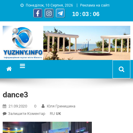
Понеділок, 10 Серпня, 2026
Реклама на сайті
10
:
03
:
06
YUZHNY.INFO
информационный портал города Южный
dance3
21.09.2020
0
Юля Гринишина
On
Залишити Коментар
RU
UK
Dance3