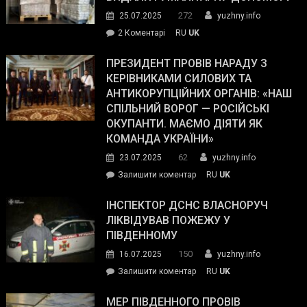
Трампа
272
25.07.2025
yuzhny.info
–
до
2 Коментарі
RU
UK
The
У
Wall
Південному
ПРЕЗИДЕНТ ПРОВІВ НАРАДУ З
Street
працівникам
КЕРІВНИКАМИ СИЛОВИХ ТА
Journal.
ОПЗ
АНТИКОРУПЦІЙНИХ ОРГАНІВ: «НАШ
з
СПІЛЬНИЙ ВОРОГ — РОСІЙСЬКІ
матеріального
ОКУПАНТИ. МАЄМО ДІЯТИ ЯК
резерву
КОМАНДА УКРАЇНИ»
видали
62
23.07.2025
yuzhny.info
гуманітарну
on
Залишити коментар
RU
UK
допомогу
Президент
провів
ІНСПЕКТОР ДСНС ВЛАСНОРУЧ
нараду
ЛІКВІДУВАВ ПОЖЕЖУ У
з
ПІВДЕННОМУ
керівниками
150
16.07.2025
yuzhny.info
силових
on
Залишити коментар
RU
UK
та
Інспектор
антикорупційних
ДСНС
МЕР ПІВДЕННОГО ПРОВІВ
органів: