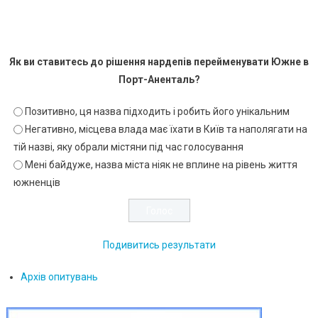
Як ви ставитесь до рішення нардепів перейменувати Южне в
Порт-Аненталь?
Позитивно, ця назва підходить і робить його унікальним
Негативно, місцева влада має їхати в Київ та наполягати на
тій назві, яку обрали містяни під час голосування
Мені байдуже, назва міста ніяк не вплине на рівень життя
южненців
Подивитись результати
Архів опитувань