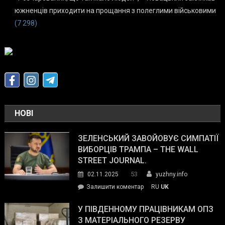
южненців приходити на прощання з полеглими військовими
(7 298)
НОВІ
ЗЕЛЕНСЬКИЙ ЗАВОЙОВУЄ СИМПАТІЇ
ВИБОРЦІВ ТРАМПА – THE WALL
STREET JOURNAL.
53
02.11.2025
yuzhny.info
on
Залишити коментар
RU
UK
Зеленський
завойовує
У ПІВДЕННОМУ ПРАЦІВНИКАМ ОПЗ
симпатії
З МАТЕРІАЛЬНОГО РЕЗЕРВУ