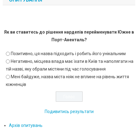
Як ви ставитесь до рішення нардепів перейменувати Южне в
Порт-Аненталь?
Позитивно, ця назва підходить і робить його унікальним
Негативно, місцева влада має їхати в Київ та наполягати на
тій назві, яку обрали містяни під час голосування
Мені байдуже, назва міста ніяк не вплине на рівень життя
южненців
Подивитись результати
Архів опитувань