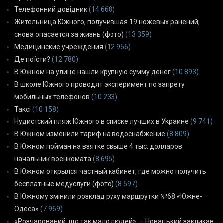
Телефонний довідник
(14 668)
Жительница Южного, получившая 19 ножевых ранений,
снова опасается за жизнь (фото)
(13 359)
Медицинские учреждения
(12 956)
Де поїсти?
(12 780)
В Южном на улице нашли крупную сумму денег
(10 893)
В школе Южного проводят эксперимент по запрету
мобильных телефонов
(10 233)
Таксі
(10 158)
Нудистский пляж Южного в списке лучших в Украине
(9 741)
В Южном изменили тариф на водоснабжение
(8 809)
В Южном пойман на взятке свыше 4 тыс. долларов
начальник военкомата
(8 695)
В Южном открылся частный кабинет, где можно получить
бесплатные медуслуги (фото)
(8 597)
В Южному змінили розклад руху маршрутки №68 «Южне-
Одеса»
(7 969)
«Розчарований, що так мало людей», – Новацький закликав