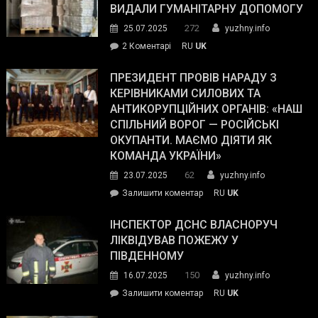
виборців
ВИДАЛИ ГУМАНІТАРНУ ДОПОМОГУ
Трампа
272
25.07.2025
yuzhny.info
–
до
2 Коментарі
RU
UK
The
У
Wall
Південному
ПРЕЗИДЕНТ ПРОВІВ НАРАДУ З
Street
працівникам
КЕРІВНИКАМИ СИЛОВИХ ТА
Journal.
ОПЗ
АНТИКОРУПЦІЙНИХ ОРГАНІВ: «НАШ
з
СПІЛЬНИЙ ВОРОГ — РОСІЙСЬКІ
матеріального
ОКУПАНТИ. МАЄМО ДІЯТИ ЯК
резерву
КОМАНДА УКРАЇНИ»
видали
62
23.07.2025
yuzhny.info
гуманітарну
on
Залишити коментар
RU
UK
допомогу
Президент
провів
ІНСПЕКТОР ДСНС ВЛАСНОРУЧ
нараду
ЛІКВІДУВАВ ПОЖЕЖУ У
з
ПІВДЕННОМУ
керівниками
150
16.07.2025
yuzhny.info
силових
on
Залишити коментар
RU
UK
та
Інспектор
антикорупційних