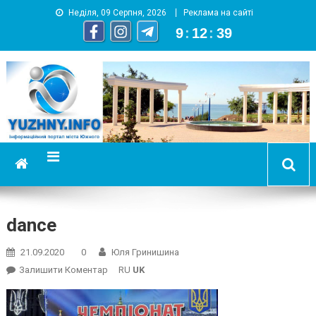
Неділя, 09 Серпня, 2026
Реклама на сайті
9
:
12
:
40
YUZHNY.INFO
информационный портал города Южный
dance
21.09.2020
0
Юля Гринишина
On
Залишити Коментар
RU
UK
Dance