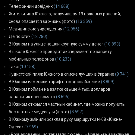
Телефонний довідник
(14 668)
Жительница Южного, получившая 19 ножевых ранений,
снова опасается за жизнь (фото)
(13 359)
Медицинские учреждения
(12 956)
Де поїсти?
(12 780)
В Южном на улице нашли крупную сумму денег
(10 893)
В школе Южного проводят эксперимент по запрету
мобильных телефонов
(10 233)
Таксі
(10 158)
Нудистский пляж Южного в списке лучших в Украине
(9 741)
В Южном изменили тариф на водоснабжение
(8 809)
В Южном пойман на взятке свыше 4 тыс. долларов
начальник военкомата
(8 695)
В Южном открылся частный кабинет, где можно получить
бесплатные медуслуги (фото)
(8 597)
В Южному змінили розклад руху маршрутки №68 «Южне-
Одеса»
(7 969)
«Розчарований, що так мало людей», – Новацький закликав