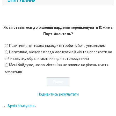
ОПИТУВАННЯ
Як ви ставитесь до рішення нардепів перейменувати Южне в
Порт-Аненталь?
Позитивно, ця назва підходить і робить його унікальним
Негативно, місцева влада має їхати в Київ та наполягати на
тій назві, яку обрали містяни під час голосування
Мені байдуже, назва міста ніяк не вплине на рівень життя
южненців
Подивитись результати
Архів опитувань