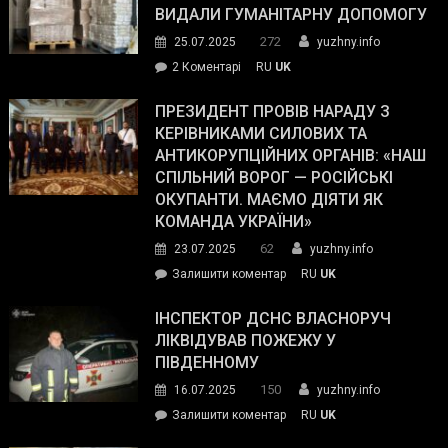
виборців
ВИДАЛИ ГУМАНІТАРНУ ДОПОМОГУ
Трампа
272
25.07.2025
yuzhny.info
–
до
2 Коментарі
RU
UK
The
У
Wall
Південному
ПРЕЗИДЕНТ ПРОВІВ НАРАДУ З
Street
працівникам
КЕРІВНИКАМИ СИЛОВИХ ТА
Journal.
ОПЗ
АНТИКОРУПЦІЙНИХ ОРГАНІВ: «НАШ
з
СПІЛЬНИЙ ВОРОГ — РОСІЙСЬКІ
матеріального
ОКУПАНТИ. МАЄМО ДІЯТИ ЯК
резерву
КОМАНДА УКРАЇНИ»
видали
62
23.07.2025
yuzhny.info
гуманітарну
on
Залишити коментар
RU
UK
допомогу
Президент
провів
ІНСПЕКТОР ДСНС ВЛАСНОРУЧ
нараду
ЛІКВІДУВАВ ПОЖЕЖУ У
з
ПІВДЕННОМУ
керівниками
150
16.07.2025
yuzhny.info
силових
on
Залишити коментар
RU
UK
та
Інспектор
антикорупційних