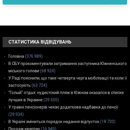
СТАТИСТИКА ВІДВІДУВАНЬ
Головна
(376 989)
В СБУ прокоментували затримання заступника Южненського
міського голови
(68 924)
У Раді пояснили, що таке четверта черга мобілізації та коли її
застосують
(63 724)
“Голый” отдых: нудистский пляж в Южном оказался в списке
лучших в Украине
(39 505)
У травні пенсіонерів чекає додаткова надбавка до пенсії
(29 934)
В Україні зміниться порядок надання відпусток
(18 720)
Продаж квартир
(16 945)