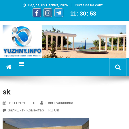
Неділя, 09 Серпня, 2026
Реклама на сайті
11
:
30
:
53
YUZHNY.INFO
информационный портал города Южный
sk
19.11.2020
0
Юля Гринишина
On
Залишити Коментар
RU
UK
Sk