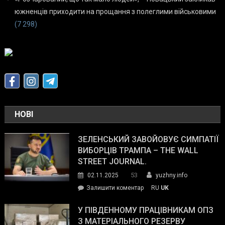
южненців приходити на прощання з полеглими військовими
(7 298)
НОВІ
ЗЕЛЕНСЬКИЙ ЗАВОЙОВУЄ СИМПАТІЇ
ВИБОРЦІВ ТРАМПА – THE WALL
STREET JOURNAL.
53
02.11.2025
yuzhny.info
on
Залишити коментар
RU
UK
Зеленський
завойовує
У ПІВДЕННОМУ ПРАЦІВНИКАМ ОПЗ
симпатії
З МАТЕРІАЛЬНОГО РЕЗЕРВУ