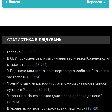
« Липень
Вересень »
СТАТИСТИКА ВІДВІДУВАНЬ
Головна
(376 989)
В СБУ прокоментували затримання заступника Южненського
міського голови
(68 924)
У Раді пояснили, що таке четверта черга мобілізації та коли її
застосують
(63 724)
“Голый” отдых: нудистский пляж в Южном оказался в списке
лучших в Украине
(39 501)
У травні пенсіонерів чекає додаткова надбавка до пенсії
(29 934)
В Україні зміниться порядок надання відпусток
(18 720)