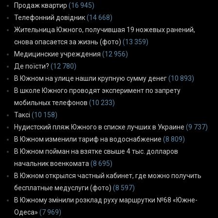
Продаж квартир
(16 945)
Телефонний довідник
(14 668)
Жительница Южного, получившая 19 ножевых ранений,
снова опасается за жизнь (фото)
(13 359)
Медицинские учреждения
(12 956)
Де поїсти?
(12 780)
В Южном на улице нашли крупную сумму денег
(10 893)
В школе Южного проводят эксперимент по запрету
мобильных телефонов
(10 233)
Таксі
(10 158)
Нудистский пляж Южного в списке лучших в Украине
(9 737)
В Южном изменили тариф на водоснабжение
(8 809)
В Южном пойман на взятке свыше 4 тыс. долларов
начальник военкомата
(8 695)
В Южном открылся частный кабинет, где можно получить
бесплатные медуслуги (фото)
(8 597)
В Южному змінили розклад руху маршрутки №68 «Южне-
Одеса»
(7 969)