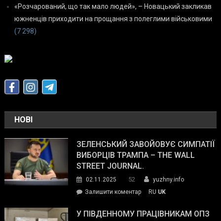
«Розчарований, що так мало людей», – Новацький закликав
южненців приходити на прощання з полеглими військовими
(7 298)
НОВІ
ЗЕЛЕНСЬКИЙ ЗАВОЙОВУЄ СИМПАТІЇ
ВИБОРЦІВ ТРАМПА – THE WALL
STREET JOURNAL.
52
02.11.2025
yuzhny.info
on
Залишити коментар
RU
UK
Зеленський
завойовує
У ПІВДЕННОМУ ПРАЦІВНИКАМ ОПЗ