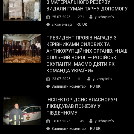
симпатії
З МАТЕРІАЛЬНОГО РЕЗЕРВУ
виборців
ВИДАЛИ ГУМАНІТАРНУ ДОПОМОГУ
Трампа
271
25.07.2025
yuzhny.info
–
до
2 Коментарі
RU
UK
The
У
Wall
Південному
ПРЕЗИДЕНТ ПРОВІВ НАРАДУ З
Street
працівникам
КЕРІВНИКАМИ СИЛОВИХ ТА
Journal.
ОПЗ
АНТИКОРУПЦІЙНИХ ОРГАНІВ: «НАШ
з
СПІЛЬНИЙ ВОРОГ — РОСІЙСЬКІ
матеріального
ОКУПАНТИ. МАЄМО ДІЯТИ ЯК
резерву
КОМАНДА УКРАЇНИ»
видали
61
23.07.2025
yuzhny.info
гуманітарну
on
Залишити коментар
RU
UK
допомогу
Президент
провів
ІНСПЕКТОР ДСНС ВЛАСНОРУЧ
нараду
ЛІКВІДУВАВ ПОЖЕЖУ У
з
ПІВДЕННОМУ
керівниками
149
16.07.2025
yuzhny.info
силових
on
Залишити коментар
RU
UK
та