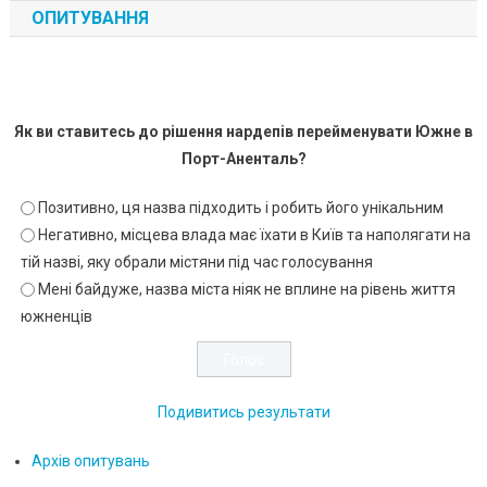
ОПИТУВАННЯ
Як ви ставитесь до рішення нардепів перейменувати Южне в
Порт-Аненталь?
Позитивно, ця назва підходить і робить його унікальним
Негативно, місцева влада має їхати в Київ та наполягати на
тій назві, яку обрали містяни під час голосування
Мені байдуже, назва міста ніяк не вплине на рівень життя
южненців
Подивитись результати
Архів опитувань