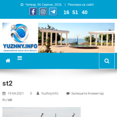
Четвер, 06 Серпня, 2026
Реклама на сайті
16
:
51
:
41
YUZHNY.INFO
информационный портал города Южный
st2
On
19.04.2021
0
Yuzhny.info
Залишити Коментар
St2
RU
UK