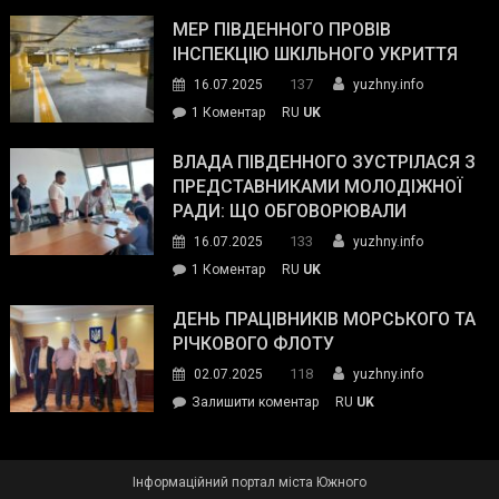
Інспектор
антикорупційних
ДСНС
МЕР ПІВДЕННОГО ПРОВІВ
органів:
власноруч
ІНСПЕКЦІЮ ШКІЛЬНОГО УКРИТТЯ
«Наш
ліквідував
спільний
137
16.07.2025
yuzhny.info
пожежу
ворог
до
1 Коментар
RU
UK
у
—
Мер
Південному
російські
Південного
ВЛАДА ПІВДЕННОГО ЗУСТРІЛАСЯ З
окупанти.
провів
ПРЕДСТАВНИКАМИ МОЛОДІЖНОЇ
Маємо
інспекцію
РАДИ: ЩО ОБГОВОРЮВАЛИ
діяти
шкільного
133
16.07.2025
yuzhny.info
як
укриття
команда
до
1 Коментар
RU
UK
України»
Влада
Південного
ДЕНЬ ПРАЦІВНИКІВ МОРСЬКОГО ТА
зустрілася
РІЧКОВОГО ФЛОТУ
з
118
02.07.2025
yuzhny.info
представниками
on
Залишити коментар
RU
UK
молодіжної
День
ради:
працівників
що
морського
обговорювали
Інформаційний портал міста Южного
та