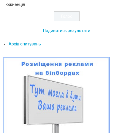
южненців
Подивитись результати
Архів опитувань