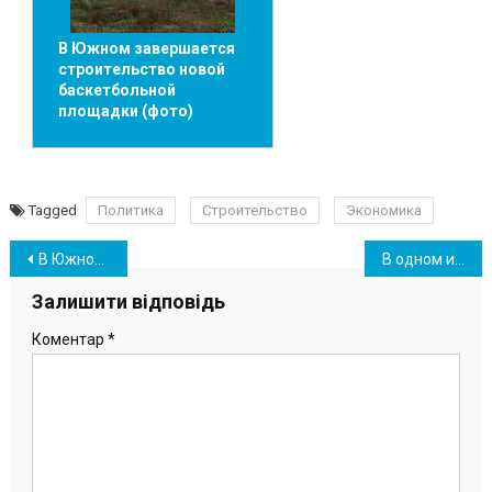
В Южном завершается
строительство новой
баскетбольной
площадки (фото)
Tagged
Политика
Строительство
Экономика
Навігація
В Южном задержали одесситку, укравшую на рынке телефон
В одном из домов Южного жильцы вынуждены создать ОСМД
записів
Залишити відповідь
Коментар
*