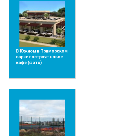
В Южном в Приморском
парке построят новое
кафе (фото)