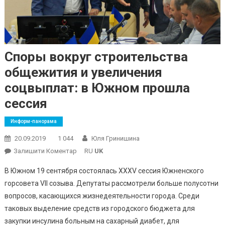
Споры вокруг строительства
общежития и увеличения
соцвыплат: в Южном прошла
сессия
Информ-панорама
20.09.2019
1 044
Юля Гринишина
On
Залишити Коментар
RU
UK
Споры
В Южном 19 сентября состоялась XХХV сессия Южненского
Вокруг
горсовета VII созыва. Депутаты рассмотрели больше полусотни
Строительства
вопросов, касающихся жизнедеятельности города. Среди
Общежития
таковых выделение средств из городского бюджета для
И
Увеличения
закупки инсулина больным на сахарный диабет, для