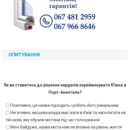
ОПИТУВАННЯ
Як ви ставитесь до рішення нардепів перейменувати Южне в
Порт-Аненталь?
Позитивно, ця назва підходить і робить його унікальним
Негативно, місцева влада має їхати в Київ та наполягати на
тій назві, яку обрали містяни під час голосування
Мені байдуже, назва міста ніяк не вплине на рівень життя