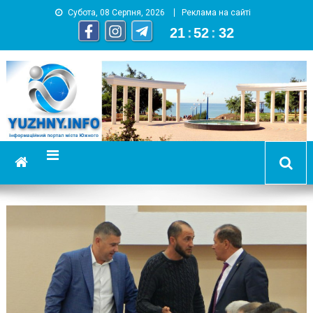
Субота, 08 Серпня, 2026
Реклама на сайті
21
:
52
:
34
YUZHNY.INFO
информационный портал города Южный