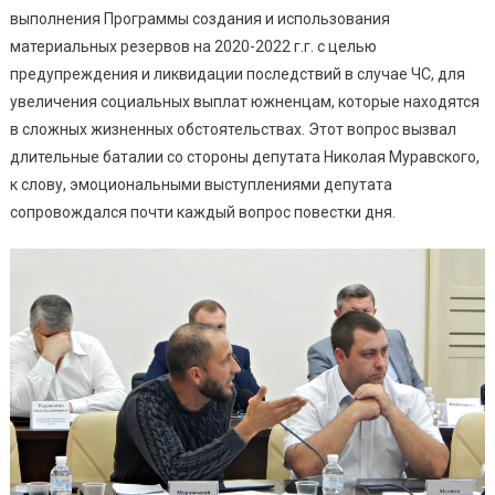
Соцвыплат:
выполнения Программы создания и использования
В
материальных резервов на 2020-2022 г.г. с целью
Южном
предупреждения и ликвидации последствий в случае ЧС, для
Прошла
увеличения социальных выплат южненцам, которые находятся
Сессия
в сложных жизненных обстоятельствах. Этот вопрос вызвал
длительные баталии со стороны депутата Николая Муравского,
к слову, эмоциональными выступлениями депутата
сопровождался почти каждый вопрос повестки дня.