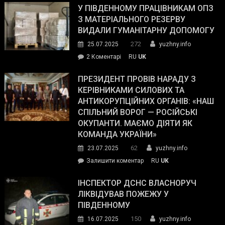
завойовує
У ПІВДЕННОМУ ПРАЦІВНИКАМ ОПЗ
симпатії
З МАТЕРІАЛЬНОГО РЕЗЕРВУ
виборців
ВИДАЛИ ГУМАНІТАРНУ ДОПОМОГУ
Трампа
272
25.07.2025
yuzhny.info
–
до
2 Коментарі
RU
UK
The
У
Wall
Південному
ПРЕЗИДЕНТ ПРОВІВ НАРАДУ З
Street
працівникам
КЕРІВНИКАМИ СИЛОВИХ ТА
Journal.
ОПЗ
АНТИКОРУПЦІЙНИХ ОРГАНІВ: «НАШ
з
СПІЛЬНИЙ ВОРОГ — РОСІЙСЬКІ
матеріального
ОКУПАНТИ. МАЄМО ДІЯТИ ЯК
резерву
КОМАНДА УКРАЇНИ»
видали
62
23.07.2025
yuzhny.info
гуманітарну
on
Залишити коментар
RU
UK
допомогу
Президент
провів
ІНСПЕКТОР ДСНС ВЛАСНОРУЧ
нараду
ЛІКВІДУВАВ ПОЖЕЖУ У
з
ПІВДЕННОМУ
керівниками
150
16.07.2025
yuzhny.info
силових