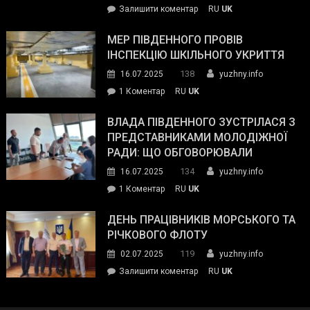
on
Залишити коментар
RU
UK
та
Інспектор
антикорупційних
ДСНС
МЕР ПІВДЕННОГО ПРОВІВ
органів:
власноруч
ІНСПЕКЦІЮ ШКІЛЬНОГО УКРИТТЯ
«Наш
ліквідував
спільний
138
16.07.2025
yuzhny.info
пожежу
ворог
до
1 Коментар
RU
UK
у
—
Мер
Південному
російські
Південного
ВЛАДА ПІВДЕННОГО ЗУСТРІЛАСЯ З
окупанти.
провів
ПРЕДСТАВНИКАМИ МОЛОДІЖНОЇ
Маємо
інспекцію
РАДИ: ЩО ОБГОВОРЮВАЛИ
діяти
шкільного
134
16.07.2025
yuzhny.info
як
укриття
команда
до
1 Коментар
RU
UK
України»
Влада
Південного
ДЕНЬ ПРАЦІВНИКІВ МОРСЬКОГО ТА
зустрілася
РІЧКОВОГО ФЛОТУ
з
119
02.07.2025
yuzhny.info
представниками
on
Залишити коментар
RU
UK
молодіжної
День
ради:
працівників
що