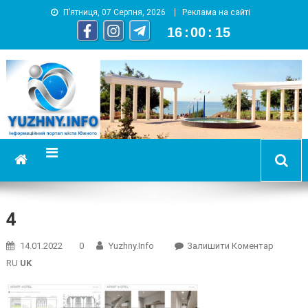
П’ятниця, 07 Серпня, 2026
Реклама на сайті
16
:
00
:
16
YUZHNY.INFO
информационный портал города Южный
4
On
14.01.2022
0
Yuzhny.info
Залишити Коментар
4
RU
UK