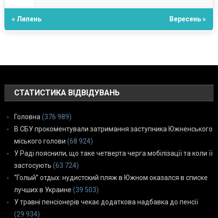
« Липень
Вересень »
СТАТИСТИКА ВІДВІДУВАНЬ
Головна
(376 989)
В СБУ прокоментували затримання заступника Южненського
міського голови
(68 924)
У Раді пояснили, що таке четверта черга мобілізації та коли її
застосують
(63 724)
“Голый” отдых: нудистский пляж в Южном оказался в списке
лучших в Украине
(39 503)
У травні пенсіонерів чекає додаткова надбавка до пенсії
(29 934)