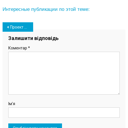
Интересные публикации по этой теме:
Навігація
Проект строящегося в Южном апарт-отеля стал призером архитектурного конкурса Archivision
записів
Залишити відповідь
Коментар
*
Ім'я