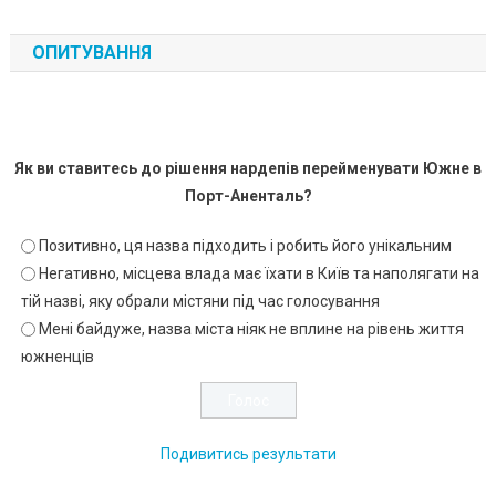
ОПИТУВАННЯ
Як ви ставитесь до рішення нардепів перейменувати Южне в
Порт-Аненталь?
Позитивно, ця назва підходить і робить його унікальним
Негативно, місцева влада має їхати в Київ та наполягати на
тій назві, яку обрали містяни під час голосування
Мені байдуже, назва міста ніяк не вплине на рівень життя
южненців
Подивитись результати