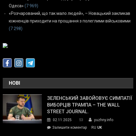
Одеса»
(7 969)
«Розчарований, що так мало людей», – Новацький закликав
южненців приходити на прощання з полеглими військовими
(7 298)
НОВІ
ЗЕЛЕНСЬКИЙ ЗАВОЙОВУЄ СИМПАТІЇ
ВИБОРЦІВ ТРАМПА – THE WALL
STREET JOURNAL.
53
02.11.2025
yuzhny.info
on
Залишити коментар
RU
UK
Зеленський