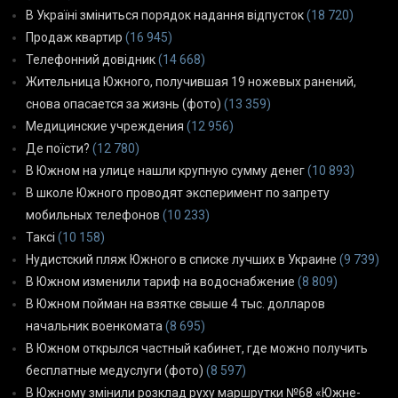
В Україні зміниться порядок надання відпусток
(18 720)
Продаж квартир
(16 945)
Телефонний довідник
(14 668)
Жительница Южного, получившая 19 ножевых ранений,
снова опасается за жизнь (фото)
(13 359)
Медицинские учреждения
(12 956)
Де поїсти?
(12 780)
В Южном на улице нашли крупную сумму денег
(10 893)
В школе Южного проводят эксперимент по запрету
мобильных телефонов
(10 233)
Таксі
(10 158)
Нудистский пляж Южного в списке лучших в Украине
(9 739)
В Южном изменили тариф на водоснабжение
(8 809)
В Южном пойман на взятке свыше 4 тыс. долларов
начальник военкомата
(8 695)
В Южном открылся частный кабинет, где можно получить
бесплатные медуслуги (фото)
(8 597)
В Южному змінили розклад руху маршрутки №68 «Южне-