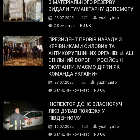
симпатії
З МАТЕРІАЛЬНОГО РЕЗЕРВУ
виборців
ВИДАЛИ ГУМАНІТАРНУ ДОПОМОГУ
Трампа
272
25.07.2025
yuzhny.info
–
до
2 Коментарі
RU
UK
The
У
Wall
Південному
ПРЕЗИДЕНТ ПРОВІВ НАРАДУ З
Street
працівникам
КЕРІВНИКАМИ СИЛОВИХ ТА
Journal.
ОПЗ
АНТИКОРУПЦІЙНИХ ОРГАНІВ: «НАШ
з
СПІЛЬНИЙ ВОРОГ — РОСІЙСЬКІ
матеріального
ОКУПАНТИ. МАЄМО ДІЯТИ ЯК
резерву
КОМАНДА УКРАЇНИ»
видали
62
23.07.2025
yuzhny.info
гуманітарну
on
Залишити коментар
RU
UK
допомогу
Президент
провів
ІНСПЕКТОР ДСНС ВЛАСНОРУЧ
нараду
ЛІКВІДУВАВ ПОЖЕЖУ У
з
ПІВДЕННОМУ
керівниками
150
16.07.2025
yuzhny.info
силових
on
Залишити коментар
RU
UK
та