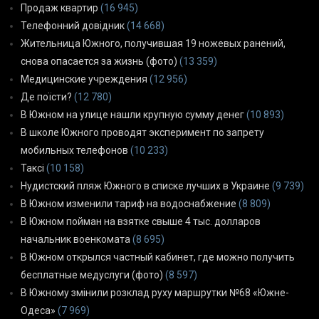
Продаж квартир
(16 945)
Телефонний довідник
(14 668)
Жительница Южного, получившая 19 ножевых ранений,
снова опасается за жизнь (фото)
(13 359)
Медицинские учреждения
(12 956)
Де поїсти?
(12 780)
В Южном на улице нашли крупную сумму денег
(10 893)
В школе Южного проводят эксперимент по запрету
мобильных телефонов
(10 233)
Таксі
(10 158)
Нудистский пляж Южного в списке лучших в Украине
(9 739)
В Южном изменили тариф на водоснабжение
(8 809)
В Южном пойман на взятке свыше 4 тыс. долларов
начальник военкомата
(8 695)
В Южном открылся частный кабинет, где можно получить
бесплатные медуслуги (фото)
(8 597)
В Южному змінили розклад руху маршрутки №68 «Южне-
Одеса»
(7 969)