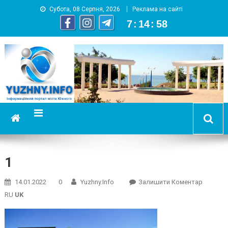
Субота, 08 Серпня, 2026
Реклама на сайті
7
:
14
:
58
YUZHNY.INFO
информационный портал города Южный
1
On
14.01.2022
0
Yuzhny.info
Залишити Коментар
1
RU
UK