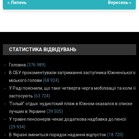
« Липень
Вересень »
СТАТИСТИКА ВІДВІДУВАНЬ
Головна
(376 989)
В СБУ прокоментували затримання заступника Южненського
міського голови
(68 924)
У Раді пояснили, що таке четверта черга мобілізації та коли її
застосують
(63 724)
“Голый” отдых: нудистский пляж в Южном оказался в списке
лучших в Украине
(39 505)
У травні пенсіонерів чекає додаткова надбавка до пенсії
(29 934)
В Україні зміниться порядок надання відпусток
(18 720)