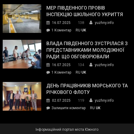
Інспектор
антикорупційних
ДСНС
МЕР ПІВДЕННОГО ПРОВІВ
органів:
власноруч
ІНСПЕКЦІЮ ШКІЛЬНОГО УКРИТТЯ
«Наш
ліквідував
спільний
138
16.07.2025
yuzhny.info
пожежу
ворог
до
1 Коментар
RU
UK
у
—
Мер
Південному
російські
Південного
ВЛАДА ПІВДЕННОГО ЗУСТРІЛАСЯ З
окупанти.
провів
ПРЕДСТАВНИКАМИ МОЛОДІЖНОЇ
Маємо
інспекцію
РАДИ: ЩО ОБГОВОРЮВАЛИ
діяти
шкільного
134
16.07.2025
yuzhny.info
як
укриття
команда
до
1 Коментар
RU
UK
України»
Влада
Південного
ДЕНЬ ПРАЦІВНИКІВ МОРСЬКОГО ТА
зустрілася
РІЧКОВОГО ФЛОТУ
з
119
02.07.2025
yuzhny.info
представниками
on
Залишити коментар
RU
UK
молодіжної
День
ради:
працівників
що
морського
обговорювали
Інформаційний портал міста Южного
та