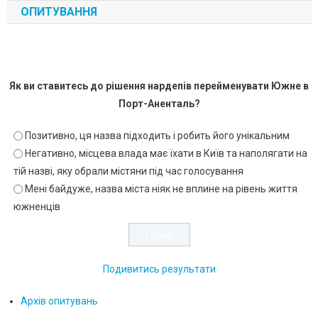
ОПИТУВАННЯ
Як ви ставитесь до рішення нардепів перейменувати Южне в
Порт-Аненталь?
Позитивно, ця назва підходить і робить його унікальним
Негативно, місцева влада має їхати в Київ та наполягати на
тій назві, яку обрали містяни під час голосування
Мені байдуже, назва міста ніяк не вплине на рівень життя
южненців
Подивитись результати
Архів опитувань