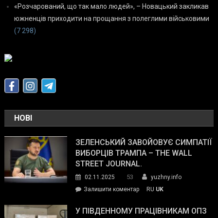
«Розчарований, що так мало людей», – Новацький закликав
южненців приходити на прощання з полеглими військовими
(7 298)
НОВІ
ЗЕЛЕНСЬКИЙ ЗАВОЙОВУЄ СИМПАТІЇ
ВИБОРЦІВ ТРАМПА – THE WALL
STREET JOURNAL.
53
02.11.2025
yuzhny.info
on
Залишити коментар
RU
UK
Зеленський
завойовує
У ПІВДЕННОМУ ПРАЦІВНИКАМ ОПЗ