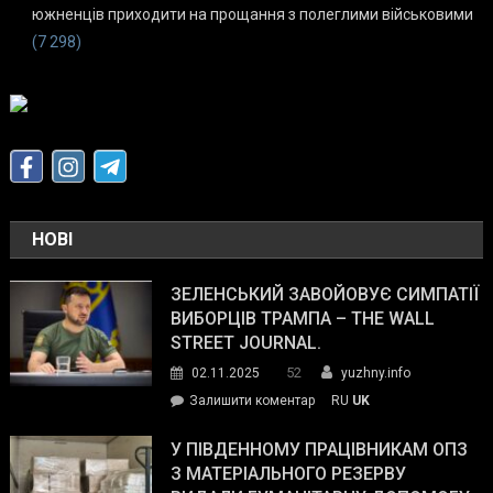
южненців приходити на прощання з полеглими військовими
(7 298)
НОВІ
ЗЕЛЕНСЬКИЙ ЗАВОЙОВУЄ СИМПАТІЇ
ВИБОРЦІВ ТРАМПА – THE WALL
STREET JOURNAL.
52
02.11.2025
yuzhny.info
on
Залишити коментар
RU
UK
Зеленський
завойовує
У ПІВДЕННОМУ ПРАЦІВНИКАМ ОПЗ
симпатії
З МАТЕРІАЛЬНОГО РЕЗЕРВУ
виборців