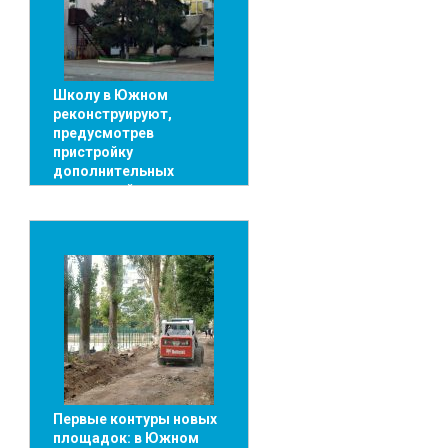
Школу в Южном
реконструируют,
предусмотрев
пристройку
дополнительных
помещений
Первые контуры новых
площадок: в Южном