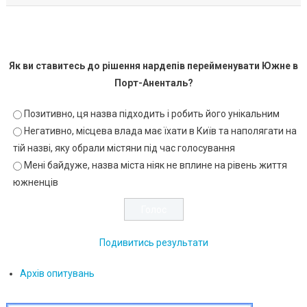
Як ви ставитесь до рішення нардепів перейменувати Южне в
Порт-Аненталь?
Позитивно, ця назва підходить і робить його унікальним
Негативно, місцева влада має їхати в Київ та наполягати на
тій назві, яку обрали містяни під час голосування
Мені байдуже, назва міста ніяк не вплине на рівень життя
южненців
Подивитись результати
Архів опитувань