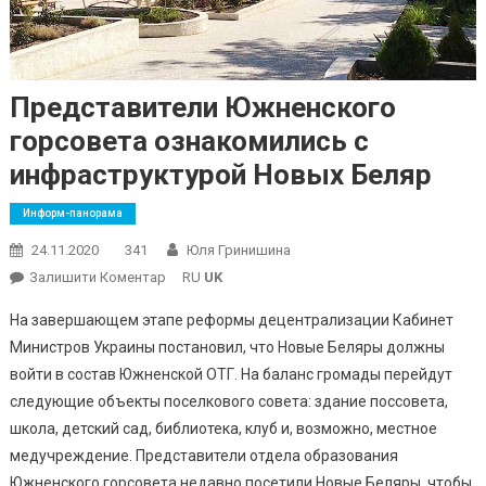
Представители Южненского
горсовета ознакомились с
инфраструктурой Новых Беляр
Информ-панорама
24.11.2020
341
Юля Гринишина
On
Залишити Коментар
RU
UK
Представители
На завершающем этапе реформы децентрализации Кабинет
Южненского
Министров Украины постановил, что Новые Беляры должны
Горсовета
войти в состав Южненской ОТГ. На баланс громады перейдут
Ознакомились
следующие объекты поселкового совета: здание поссовета,
С
Инфраструктурой
школа, детский сад, библиотека, клуб и, возможно, местное
Новых
медучреждение. Представители отдела образования
Беляр
Южненского горсовета недавно посетили Новые Беляры, чтобы