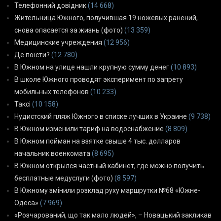
Телефонний довідник
(14 668)
Жительница Южного, получившая 19 ножевых ранений,
снова опасается за жизнь (фото)
(13 359)
Медицинские учреждения
(12 956)
Де поїсти?
(12 780)
В Южном на улице нашли крупную сумму денег
(10 893)
В школе Южного проводят эксперимент по запрету
мобильных телефонов
(10 233)
Таксі
(10 158)
Нудистский пляж Южного в списке лучших в Украине
(9 738)
В Южном изменили тариф на водоснабжение
(8 809)
В Южном пойман на взятке свыше 4 тыс. долларов
начальник военкомата
(8 695)
В Южном открылся частный кабинет, где можно получить
бесплатные медуслуги (фото)
(8 597)
В Южному змінили розклад руху маршрутки №68 «Южне-
Одеса»
(7 969)
«Розчарований, що так мало людей», – Новацький закликав