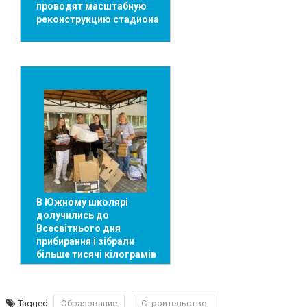
проводят масштабную
реконструкцию стадиона
В Южному школярі
долучились до
Всесвітнього дня
прибирання і зібрали
більше тисячі кілограмів
макулатури
Tagged
Образование
Строительство