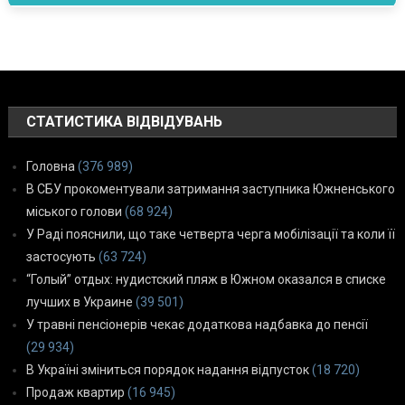
СТАТИСТИКА ВІДВІДУВАНЬ
Головна
(376 989)
В СБУ прокоментували затримання заступника Южненського
міського голови
(68 924)
У Раді пояснили, що таке четверта черга мобілізації та коли її
застосують
(63 724)
“Голый” отдых: нудистский пляж в Южном оказался в списке
лучших в Украине
(39 501)
У травні пенсіонерів чекає додаткова надбавка до пенсії
(29 934)
В Україні зміниться порядок надання відпусток
(18 720)
Продаж квартир
(16 945)