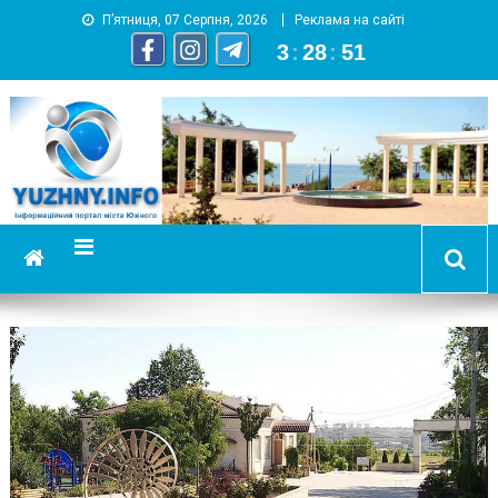
П’ятниця, 07 Серпня, 2026
Реклама на сайті
3
:
28
:
52
YUZHNY.INFO
информационный портал города Южный