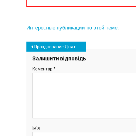
Интересные публикации по этой теме:
Навігація
Празднование Дня города в Южном переносится из-за резкого ухудшения эпидситуации
записів
Залишити відповідь
Коментар
*
Ім'я