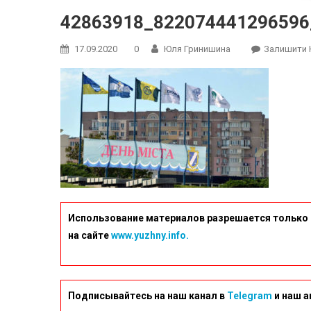
42863918_822074441296596
17.09.2020
0
Юля Гринишина
Залишити 
Использование материалов разрешается только 
на сайте
www.yuzhny.info.
Подписывайтесь на наш канал в
Telegram
и наш а