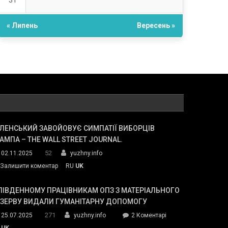
31
« Липень
Вересень »
ЛЕНСЬКИЙ ЗАВОЙОВУЄ СИМПАТІЇ ВИБОРЦІВ
АМПА – THE WALL STREET JOURNAL.
52
02.11.2025
yuzhny.info
on
Залишити коментар
RU
UK
Зеленський
завойовує
ПІВДЕННОМУ ПРАЦІВНИКАМ ОПЗ З МАТЕРІАЛЬНОГО
симпатії
ЕЗЕРВУ ВИДАЛИ ГУМАНІТАРНУ ДОПОМОГУ
виборців
271
до
25.07.2025
yuzhny.info
2 Коментарі
Трампа
У