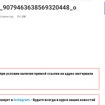
_9079463638569320448_o
On
Коментар
RU
UK
42863918_822074441296596_9079463638569320448_o
при условии наличия прямой ссылки на адрес материала
ккаунт в
Instagram
- будьте всегда в курсе наших новостей