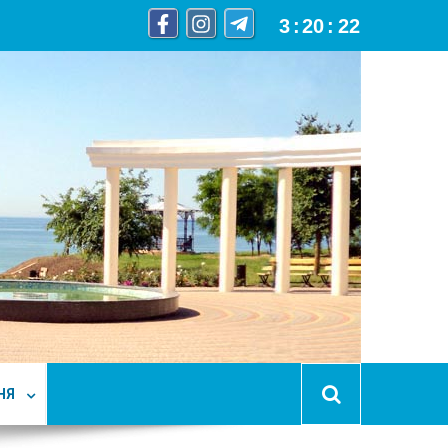
3
:
20
:
23
НЯ