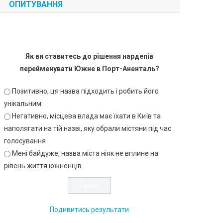
ОПИТУВАННЯ
Як ви ставитесь до рішення нардепів
перейменувати Южне в Порт-Аненталь?
Позитивно, ця назва підходить і робить його
унікальним
Негативно, місцева влада має їхати в Київ та
наполягати на тій назві, яку обрали містяни під час
голосування
Мені байдуже, назва міста ніяк не вплине на
рівень життя южненців
Подивитись результати