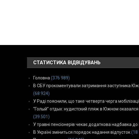
СТАТИСТИКА ВІДВІДУВАНЬ
Головна
(376 989)
В СБУ прокоментували затримання заступника Южн
(68 924)
У Раді пояснили, що таке четверта черга мобілізаці
“Голый” отдых: нудистский пляж в Южном оказался
(39 501)
У травні пенсіонерів чекає додаткова надбавка до 
В Україні зміниться порядок надання відпусток
(18