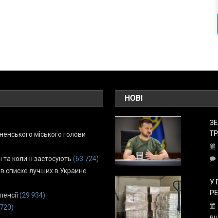
НОВІ
ЗЕ
ТР
енського міського голови
ї та коли її застосують
(63 724)
 в списке лучших в Украине
У 
Р
пенсії
(29 934)
 720)