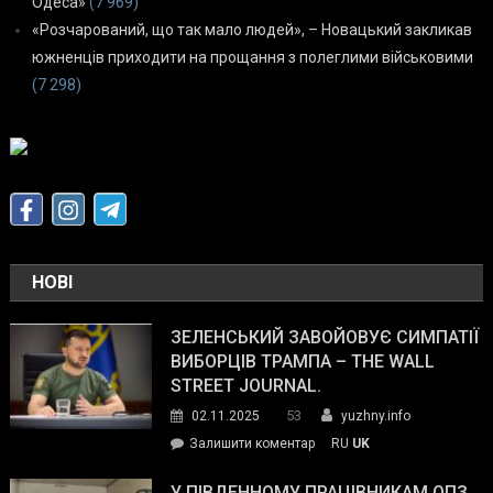
Одеса»
(7 969)
«Розчарований, що так мало людей», – Новацький закликав
южненців приходити на прощання з полеглими військовими
(7 298)
НОВІ
ЗЕЛЕНСЬКИЙ ЗАВОЙОВУЄ СИМПАТІЇ
ВИБОРЦІВ ТРАМПА – THE WALL
STREET JOURNAL.
53
02.11.2025
yuzhny.info
on
Залишити коментар
RU
UK
Зеленський
завойовує
У ПІВДЕННОМУ ПРАЦІВНИКАМ ОПЗ