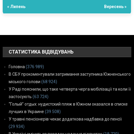
« Липень
Вересень »
СТАТИСТИКА ВІДВІДУВАНЬ
Головна
(376 989)
В СБУ прокоментували затримання заступника Южненського
міського голови
(68 924)
У Раді пояснили, що таке четверта черга мобілізації та коли її
застосують
(63 724)
“Голый” отдых: нудистский пляж в Южном оказался в списке
лучших в Украине
(39 508)
У травні пенсіонерів чекає додаткова надбавка до пенсії
(29 934)
В Україні зміниться порядок надання відпусток
(18 720)