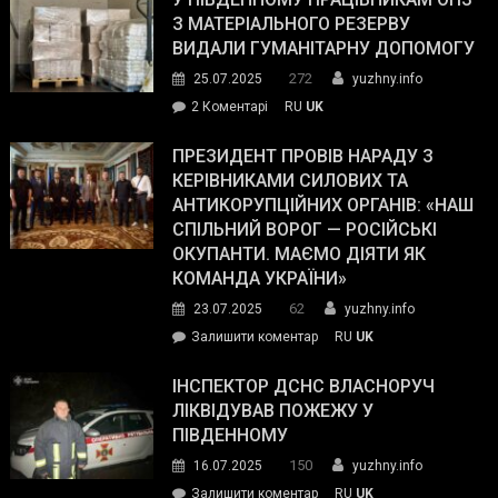
симпатії
З МАТЕРІАЛЬНОГО РЕЗЕРВУ
виборців
ВИДАЛИ ГУМАНІТАРНУ ДОПОМОГУ
Трампа
272
25.07.2025
yuzhny.info
–
до
2 Коментарі
RU
UK
The
У
Wall
Південному
ПРЕЗИДЕНТ ПРОВІВ НАРАДУ З
Street
працівникам
КЕРІВНИКАМИ СИЛОВИХ ТА
Journal.
ОПЗ
АНТИКОРУПЦІЙНИХ ОРГАНІВ: «НАШ
з
СПІЛЬНИЙ ВОРОГ — РОСІЙСЬКІ
матеріального
ОКУПАНТИ. МАЄМО ДІЯТИ ЯК
резерву
КОМАНДА УКРАЇНИ»
видали
62
23.07.2025
yuzhny.info
гуманітарну
on
Залишити коментар
RU
UK
допомогу
Президент
провів
ІНСПЕКТОР ДСНС ВЛАСНОРУЧ
нараду
ЛІКВІДУВАВ ПОЖЕЖУ У
з
ПІВДЕННОМУ
керівниками
150
16.07.2025
yuzhny.info
силових
on
Залишити коментар
RU
UK