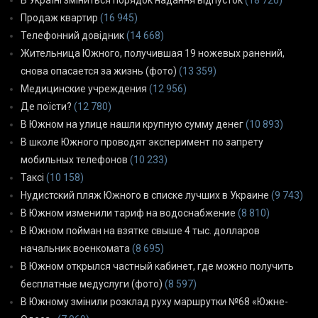
Продаж квартир
(16 945)
Телефонний довідник
(14 668)
Жительница Южного, получившая 19 ножевых ранений,
снова опасается за жизнь (фото)
(13 359)
Медицинские учреждения
(12 956)
Де поїсти?
(12 780)
В Южном на улице нашли крупную сумму денег
(10 893)
В школе Южного проводят эксперимент по запрету
мобильных телефонов
(10 233)
Таксі
(10 158)
Нудистский пляж Южного в списке лучших в Украине
(9 743)
В Южном изменили тариф на водоснабжение
(8 810)
В Южном пойман на взятке свыше 4 тыс. долларов
начальник военкомата
(8 695)
В Южном открылся частный кабинет, где можно получить
бесплатные медуслуги (фото)
(8 597)
В Южному змінили розклад руху маршрутки №68 «Южне-