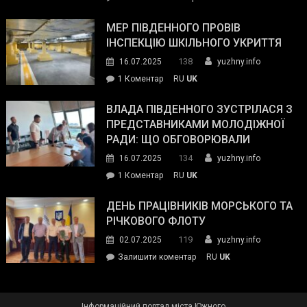
та
Інспектор
антикорупційних
ДСНС
МЕР ПІВДЕННОГО ПРОВІВ
органів:
власноруч
ІНСПЕКЦІЮ ШКІЛЬНОГО УКРИТТЯ
«Наш
ліквідував
спільний
138
16.07.2025
yuzhny.info
пожежу
ворог
до
1 Коментар
RU
UK
у
—
Мер
Південному
російські
Південного
ВЛАДА ПІВДЕННОГО ЗУСТРІЛАСЯ З
окупанти.
провів
ПРЕДСТАВНИКАМИ МОЛОДІЖНОЇ
Маємо
інспекцію
РАДИ: ЩО ОБГОВОРЮВАЛИ
діяти
шкільного
134
16.07.2025
yuzhny.info
як
укриття
команда
до
1 Коментар
RU
UK
України»
Влада
Південного
ДЕНЬ ПРАЦІВНИКІВ МОРСЬКОГО ТА
зустрілася
РІЧКОВОГО ФЛОТУ
з
119
02.07.2025
yuzhny.info
представниками
on
Залишити коментар
RU
UK
молодіжної
День
ради:
працівників
що
морського
обговорювали
Інформаційний портал міста Южного