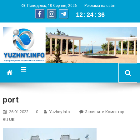
Понеділок, 10 Серпня, 2026
Реклама на сайті
12
:
24
:
36
YUZHNY.INFO
информационный портал города Южный
port
On
26.01.2022
0
Yuzhny.info
Залишити Коментар
Port
RU
UK