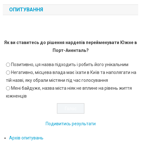
ОПИТУВАННЯ
Як ви ставитесь до рішення нардепів перейменувати Южне в
Порт-Аненталь?
Позитивно, ця назва підходить і робить його унікальним
Негативно, місцева влада має їхати в Київ та наполягати на
тій назві, яку обрали містяни під час голосування
Мені байдуже, назва міста ніяк не вплине на рівень життя
южненців
Подивитись результати
Архів опитувань