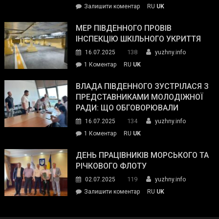
on
Залишити коментар
RU
UK
та
Інспектор
антикорупційних
ДСНС
МЕР ПІВДЕННОГО ПРОВІВ
органів:
власноруч
ІНСПЕКЦІЮ ШКІЛЬНОГО УКРИТТЯ
«Наш
ліквідував
спільний
138
16.07.2025
yuzhny.info
пожежу
ворог
до
1 Коментар
RU
UK
у
—
Мер
Південному
російські
Південного
ВЛАДА ПІВДЕННОГО ЗУСТРІЛАСЯ З
окупанти.
провів
ПРЕДСТАВНИКАМИ МОЛОДІЖНОЇ
Маємо
інспекцію
РАДИ: ЩО ОБГОВОРЮВАЛИ
діяти
шкільного
134
16.07.2025
yuzhny.info
як
укриття
команда
до
1 Коментар
RU
UK
України»
Влада
Південного
ДЕНЬ ПРАЦІВНИКІВ МОРСЬКОГО ТА
зустрілася
РІЧКОВОГО ФЛОТУ
з
119
02.07.2025
yuzhny.info
представниками
on
Залишити коментар
RU
UK
молодіжної
День
ради:
працівників
що