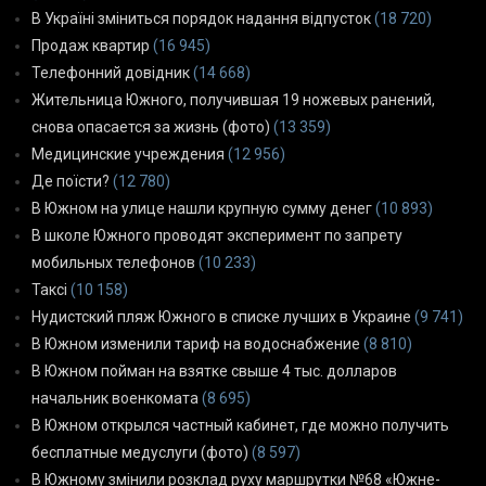
В Україні зміниться порядок надання відпусток
(18 720)
Продаж квартир
(16 945)
Телефонний довідник
(14 668)
Жительница Южного, получившая 19 ножевых ранений,
снова опасается за жизнь (фото)
(13 359)
Медицинские учреждения
(12 956)
Де поїсти?
(12 780)
В Южном на улице нашли крупную сумму денег
(10 893)
В школе Южного проводят эксперимент по запрету
мобильных телефонов
(10 233)
Таксі
(10 158)
Нудистский пляж Южного в списке лучших в Украине
(9 741)
В Южном изменили тариф на водоснабжение
(8 810)
В Южном пойман на взятке свыше 4 тыс. долларов
начальник военкомата
(8 695)
В Южном открылся частный кабинет, где можно получить
бесплатные медуслуги (фото)
(8 597)
В Южному змінили розклад руху маршрутки №68 «Южне-