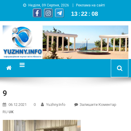
Неділя, 09 Серпня, 2026
Реклама на сайті
13
:
22
:
09
YUZHNY.INFO
информационный портал города Южный
9
On
06.12.2021
0
Yuzhny.info
Залишити Коментар
9
RU
UK