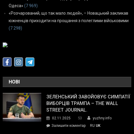
Одеса»
(7 969)
«Розчарований, що так мало людей», – Новацький закликав
южненців приходити на прощання з полеглими військовими
(7 298)
НОВІ
ЗЕЛЕНСЬКИЙ ЗАВОЙОВУЄ СИМПАТІЇ
ВИБОРЦІВ ТРАМПА – THE WALL
STREET JOURNAL.
53
02.11.2025
yuzhny.info
on
Залишити коментар
RU
UK
Зеленський