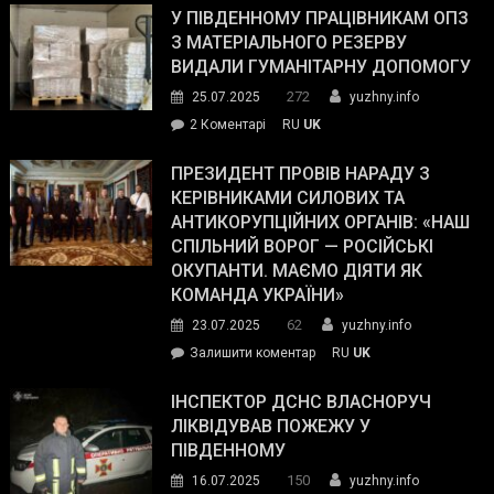
завойовує
У ПІВДЕННОМУ ПРАЦІВНИКАМ ОПЗ
симпатії
З МАТЕРІАЛЬНОГО РЕЗЕРВУ
виборців
ВИДАЛИ ГУМАНІТАРНУ ДОПОМОГУ
Трампа
272
25.07.2025
yuzhny.info
–
до
2 Коментарі
RU
UK
The
У
Wall
Південному
ПРЕЗИДЕНТ ПРОВІВ НАРАДУ З
Street
працівникам
КЕРІВНИКАМИ СИЛОВИХ ТА
Journal.
ОПЗ
АНТИКОРУПЦІЙНИХ ОРГАНІВ: «НАШ
з
СПІЛЬНИЙ ВОРОГ — РОСІЙСЬКІ
матеріального
ОКУПАНТИ. МАЄМО ДІЯТИ ЯК
резерву
КОМАНДА УКРАЇНИ»
видали
62
23.07.2025
yuzhny.info
гуманітарну
on
Залишити коментар
RU
UK
допомогу
Президент
провів
ІНСПЕКТОР ДСНС ВЛАСНОРУЧ
нараду
ЛІКВІДУВАВ ПОЖЕЖУ У
з
ПІВДЕННОМУ
керівниками
150
16.07.2025
yuzhny.info
силових