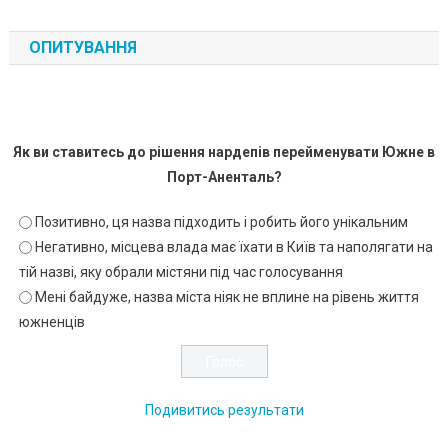
ОПИТУВАННЯ
Як ви ставитесь до рішення нардепів перейменувати Южне в
Порт-Аненталь?
Позитивно, ця назва підходить і робить його унікальним
Негативно, місцева влада має їхати в Київ та наполягати на
тій назві, яку обрали містяни під час голосування
Мені байдуже, назва міста ніяк не вплине на рівень життя
южненців
Подивитись результати