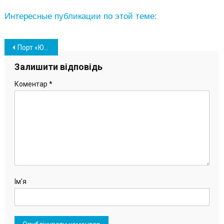
Интересные публикации по этой теме:
Навігація
Порт «Южный» наградил победителей Спартакиады-2021 (фото)
записів
Залишити відповідь
Коментар
*
Ім'я