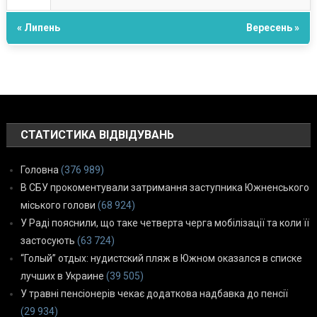
« Липень
Вересень »
СТАТИСТИКА ВІДВІДУВАНЬ
Головна
(376 989)
В СБУ прокоментували затримання заступника Южненського
міського голови
(68 924)
У Раді пояснили, що таке четверта черга мобілізації та коли її
застосують
(63 724)
“Голый” отдых: нудистский пляж в Южном оказался в списке
лучших в Украине
(39 505)
У травні пенсіонерів чекає додаткова надбавка до пенсії
(29 934)