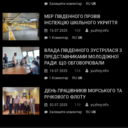
on
Залишити коментар
RU
UK
та
Інспектор
антикорупційних
ДСНС
МЕР ПІВДЕННОГО ПРОВІВ
органів:
власноруч
ІНСПЕКЦІЮ ШКІЛЬНОГО УКРИТТЯ
«Наш
ліквідував
спільний
138
16.07.2025
yuzhny.info
пожежу
ворог
до
1 Коментар
RU
UK
у
—
Мер
Південному
російські
Південного
ВЛАДА ПІВДЕННОГО ЗУСТРІЛАСЯ З
окупанти.
провів
ПРЕДСТАВНИКАМИ МОЛОДІЖНОЇ
Маємо
інспекцію
РАДИ: ЩО ОБГОВОРЮВАЛИ
діяти
шкільного
134
16.07.2025
yuzhny.info
як
укриття
команда
до
1 Коментар
RU
UK
України»
Влада
Південного
ДЕНЬ ПРАЦІВНИКІВ МОРСЬКОГО ТА
зустрілася
РІЧКОВОГО ФЛОТУ
з
119
02.07.2025
yuzhny.info
представниками
on
Залишити коментар
RU
UK
молодіжної
День
ради:
працівників
що