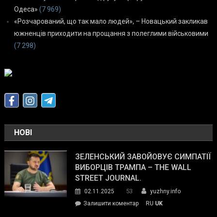
Одеса»
(7 969)
«Розчарований, що так мало людей», – Новацький закликав
южненців приходити на прощання з полеглими військовими
(7 298)
НОВІ
ЗЕЛЕНСЬКИЙ ЗАВОЙОВУЄ СИМПАТІЇ
ВИБОРЦІВ ТРАМПА – THE WALL
STREET JOURNAL.
53
02.11.2025
yuzhny.info
on
Залишити коментар
RU
UK
Зеленський