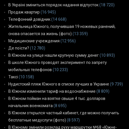
В Україні зміниться порядок надання відпусток
(18 720)
Продаж квартир
(16 945)
Телефонний довідник
(14 668)
Жительница Южного, получившая 19 ножевых ранений,
снова опасается за жизнь (фото)
(13 359)
Медицинские учреждения
(12 956)
Де поїсти?
(12 780)
В Южном на улице нашли крупную сумму денег
(10 893)
В школе Южного проводят эксперимент по запрету
мобильных телефонов
(10 233)
Таксі
(10 158)
Нудистский пляж Южного в списке лучших в Украине
(9 739)
В Южном изменили тариф на водоснабжение
(8 809)
В Южном пойман на взятке свыше 4 тыс. долларов
начальник военкомата
(8 695)
В Южном открылся частный кабинет, где можно получить
бесплатные медуслуги (фото)
(8 597)
В Южному змінили розклад руху маршрутки №68 «Южне-