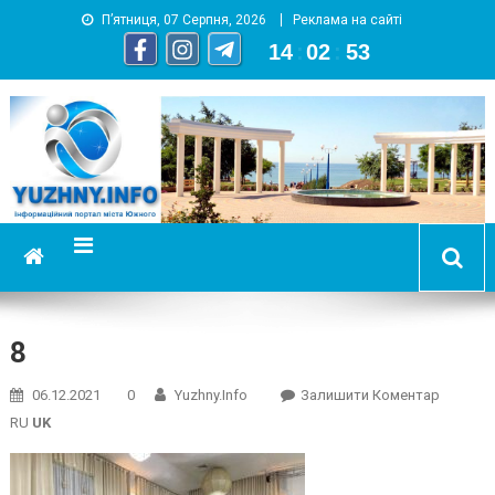
П’ятниця, 07 Серпня, 2026
Реклама на сайті
14
:
02
:
54
YUZHNY.INFO
информационный портал города Южный
8
On
06.12.2021
0
Yuzhny.info
Залишити Коментар
8
RU
UK