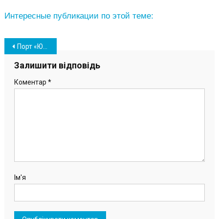
Интересные публикации по этой теме:
Навігація
Порт «Южный» наградил победителей Спартакиады-2021 (фото)
записів
Залишити відповідь
Коментар
*
Ім'я