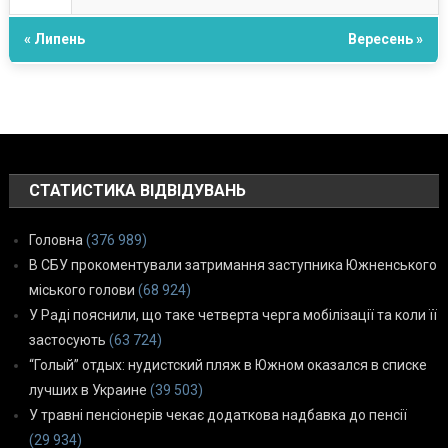
« Липень
Вересень »
СТАТИСТИКА ВІДВІДУВАНЬ
Головна
(376 989)
В СБУ прокоментували затримання заступника Южненського
міського голови
(68 924)
У Раді пояснили, що таке четверта черга мобілізації та коли її
застосують
(63 724)
“Голый” отдых: нудистский пляж в Южном оказался в списке
лучших в Украине
(39 503)
У травні пенсіонерів чекає додаткова надбавка до пенсії
(29 934)