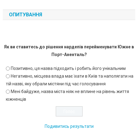
ОПИТУВАННЯ
Як ви ставитесь до рішення нардепів перейменувати Южне в
Порт-Аненталь?
Позитивно, ця назва підходить і робить його унікальним
Негативно, місцева влада має їхати в Київ та наполягати на
тій назві, яку обрали містяни під час голосування
Мені байдуже, назва міста ніяк не вплине на рівень життя
южненців
Подивитись результати