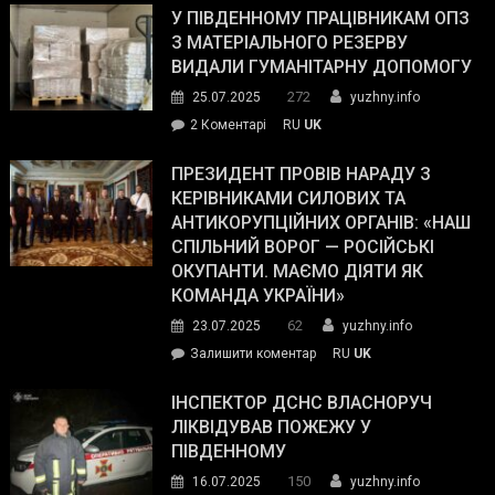
завойовує
У ПІВДЕННОМУ ПРАЦІВНИКАМ ОПЗ
симпатії
З МАТЕРІАЛЬНОГО РЕЗЕРВУ
виборців
ВИДАЛИ ГУМАНІТАРНУ ДОПОМОГУ
Трампа
272
25.07.2025
yuzhny.info
–
до
2 Коментарі
RU
UK
The
У
Wall
Південному
ПРЕЗИДЕНТ ПРОВІВ НАРАДУ З
Street
працівникам
КЕРІВНИКАМИ СИЛОВИХ ТА
Journal.
ОПЗ
АНТИКОРУПЦІЙНИХ ОРГАНІВ: «НАШ
з
СПІЛЬНИЙ ВОРОГ — РОСІЙСЬКІ
матеріального
ОКУПАНТИ. МАЄМО ДІЯТИ ЯК
резерву
КОМАНДА УКРАЇНИ»
видали
62
23.07.2025
yuzhny.info
гуманітарну
on
Залишити коментар
RU
UK
допомогу
Президент
провів
ІНСПЕКТОР ДСНС ВЛАСНОРУЧ
нараду
ЛІКВІДУВАВ ПОЖЕЖУ У
з
ПІВДЕННОМУ
керівниками
150
16.07.2025
yuzhny.info
силових