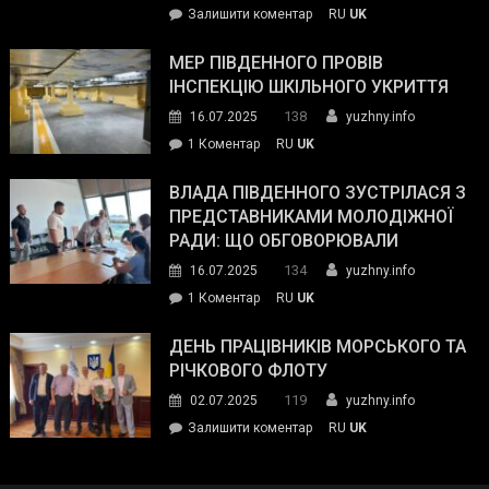
on
Залишити коментар
RU
UK
та
Інспектор
антикорупційних
ДСНС
МЕР ПІВДЕННОГО ПРОВІВ
органів:
власноруч
ІНСПЕКЦІЮ ШКІЛЬНОГО УКРИТТЯ
«Наш
ліквідував
спільний
138
16.07.2025
yuzhny.info
пожежу
ворог
до
1 Коментар
RU
UK
у
—
Мер
Південному
російські
Південного
ВЛАДА ПІВДЕННОГО ЗУСТРІЛАСЯ З
окупанти.
провів
ПРЕДСТАВНИКАМИ МОЛОДІЖНОЇ
Маємо
інспекцію
РАДИ: ЩО ОБГОВОРЮВАЛИ
діяти
шкільного
134
16.07.2025
yuzhny.info
як
укриття
команда
до
1 Коментар
RU
UK
України»
Влада
Південного
ДЕНЬ ПРАЦІВНИКІВ МОРСЬКОГО ТА
зустрілася
РІЧКОВОГО ФЛОТУ
з
119
02.07.2025
yuzhny.info
представниками
on
Залишити коментар
RU
UK
молодіжної
День
ради:
працівників
що