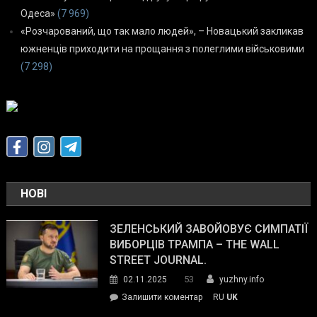
Одеса»
(7 969)
«Розчарований, що так мало людей», – Новацький закликав
южненців приходити на прощання з полеглими військовими
(7 298)
НОВІ
ЗЕЛЕНСЬКИЙ ЗАВОЙОВУЄ СИМПАТІЇ
ВИБОРЦІВ ТРАМПА – THE WALL
STREET JOURNAL.
53
02.11.2025
yuzhny.info
on
Залишити коментар
RU
UK
Зеленський