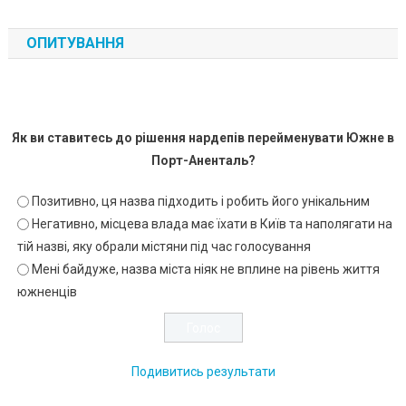
ОПИТУВАННЯ
Як ви ставитесь до рішення нардепів перейменувати Южне в
Порт-Аненталь?
Позитивно, ця назва підходить і робить його унікальним
Негативно, місцева влада має їхати в Київ та наполягати на
тій назві, яку обрали містяни під час голосування
Мені байдуже, назва міста ніяк не вплине на рівень життя
южненців
Подивитись результати