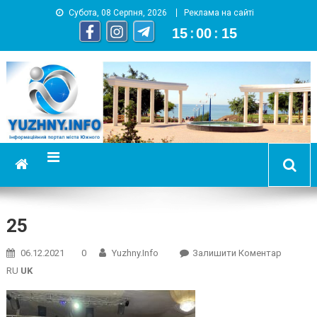
Субота, 08 Серпня, 2026
Реклама на сайті
15
:
00
:
16
YUZHNY.INFO
информационный портал города Южный
25
On
06.12.2021
0
Yuzhny.info
Залишити Коментар
25
RU
UK