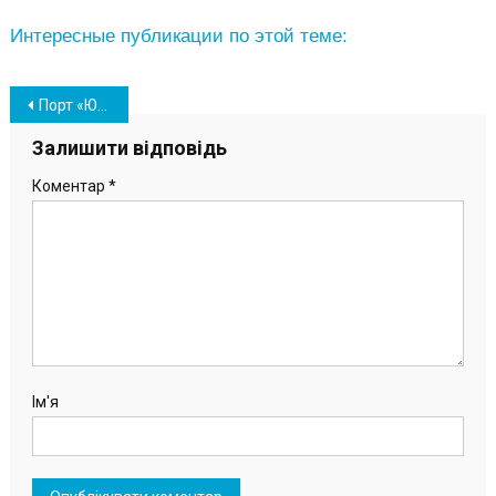
Интересные публикации по этой теме:
Навігація
Порт «Южный» наградил победителей Спартакиады-2021 (фото)
записів
Залишити відповідь
Коментар
*
Ім'я