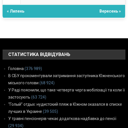
« Липень
Вересень »
СТАТИСТИКА ВІДВІДУВАНЬ
Головна
(376 989)
В СБУ прокоментували затримання заступника Южненського
міського голови
(68 924)
У Раді пояснили, що таке четверта черга мобілізації та коли її
застосують
(63 724)
“Голый” отдых: нудистский пляж в Южном оказался в списке
лучших в Украине
(39 505)
У травні пенсіонерів чекає додаткова надбавка до пенсії
(29 934)