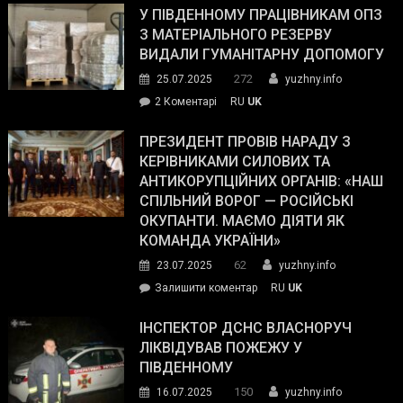
завойовує
У ПІВДЕННОМУ ПРАЦІВНИКАМ ОПЗ
симпатії
З МАТЕРІАЛЬНОГО РЕЗЕРВУ
виборців
ВИДАЛИ ГУМАНІТАРНУ ДОПОМОГУ
Трампа
272
25.07.2025
yuzhny.info
–
до
2 Коментарі
RU
UK
The
У
Wall
Південному
ПРЕЗИДЕНТ ПРОВІВ НАРАДУ З
Street
працівникам
КЕРІВНИКАМИ СИЛОВИХ ТА
Journal.
ОПЗ
АНТИКОРУПЦІЙНИХ ОРГАНІВ: «НАШ
з
СПІЛЬНИЙ ВОРОГ — РОСІЙСЬКІ
матеріального
ОКУПАНТИ. МАЄМО ДІЯТИ ЯК
резерву
КОМАНДА УКРАЇНИ»
видали
62
23.07.2025
yuzhny.info
гуманітарну
on
Залишити коментар
RU
UK
допомогу
Президент
провів
ІНСПЕКТОР ДСНС ВЛАСНОРУЧ
нараду
ЛІКВІДУВАВ ПОЖЕЖУ У
з
ПІВДЕННОМУ
керівниками
150
16.07.2025
yuzhny.info
силових