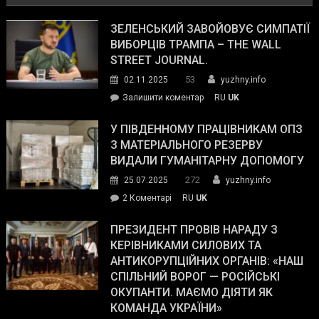
ЗЕЛЕНСЬКИЙ ЗАВОЙОВУЄ СИМПАТІЇ
ВИБОРЦІВ ТРАМПА – THE WALL
STREET JOURNAL.
53
02.11.2025
yuzhny.info
on
Залишити коментар
RU
UK
Зеленський
завойовує
У ПІВДЕННОМУ ПРАЦІВНИКАМ ОПЗ
симпатії
З МАТЕРІАЛЬНОГО РЕЗЕРВУ
виборців
ВИДАЛИ ГУМАНІТАРНУ ДОПОМОГУ
Трампа
272
25.07.2025
yuzhny.info
–
до
2 Коментарі
RU
UK
The
У
Wall
Південному
ПРЕЗИДЕНТ ПРОВІВ НАРАДУ З
Street
працівникам
КЕРІВНИКАМИ СИЛОВИХ ТА
Journal.
ОПЗ
АНТИКОРУПЦІЙНИХ ОРГАНІВ: «НАШ
з
СПІЛЬНИЙ ВОРОГ — РОСІЙСЬКІ
матеріального
ОКУПАНТИ. МАЄМО ДІЯТИ ЯК
резерву
КОМАНДА УКРАЇНИ»
видали