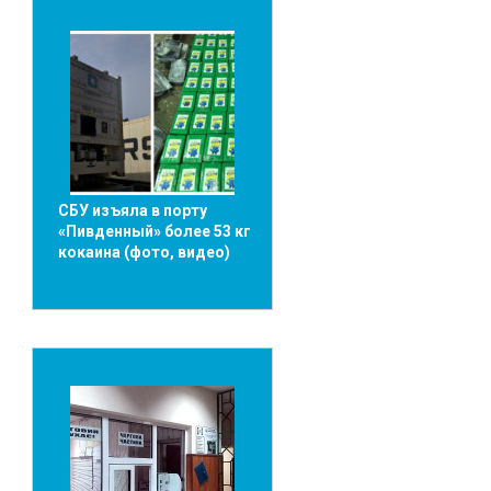
СБУ изъяла в порту
«Пивденный» более 53 кг
кокаина (фото, видео)