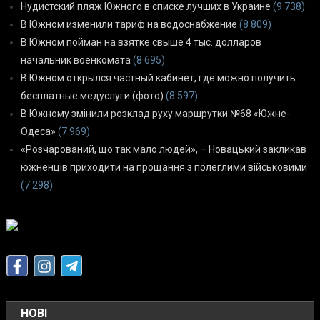
Нудистский пляж Южного в списке лучших в Украине
(9 738)
В Южном изменили тариф на водоснабжение
(8 809)
В Южном пойман на взятке свыше 4 тыс. долларов
начальник военкомата
(8 695)
В Южном открылся частный кабинет, где можно получить
бесплатные медуслуги (фото)
(8 597)
В Южному змінили розклад руху маршрутки №68 «Южне-
Одеса»
(7 969)
«Розчарований, що так мало людей», – Новацький закликав
южненців приходити на прощання з полеглими військовими
(7 298)
НОВІ