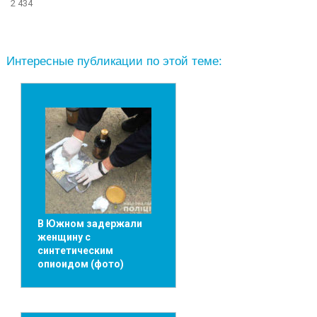
2 434
Интересные публикации по этой теме:
В Южном задержали
женщину с
синтетическим
опиоидом (фото)