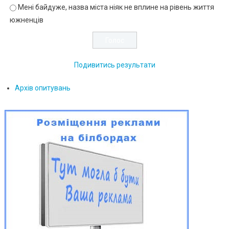
Мені байдуже, назва міста ніяк не вплине на рівень життя
южненців
Подивитись результати
Архів опитувань