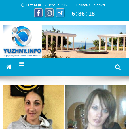
П’ятниця, 07 Серпня, 2026
Реклама на сайті
5
:
36
:
19
YUZHNY.INFO
информационный портал города Южный