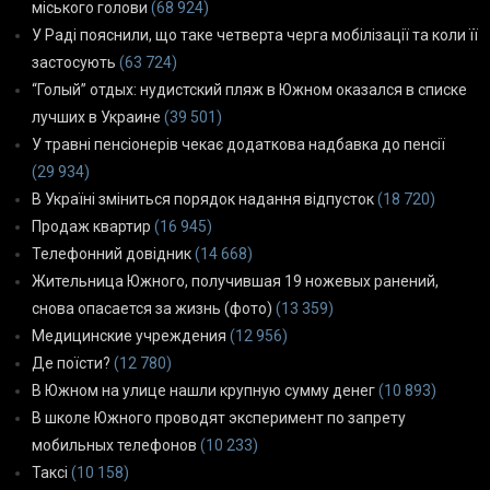
міського голови
(68 924)
У Раді пояснили, що таке четверта черга мобілізації та коли її
застосують
(63 724)
“Голый” отдых: нудистский пляж в Южном оказался в списке
лучших в Украине
(39 501)
У травні пенсіонерів чекає додаткова надбавка до пенсії
(29 934)
В Україні зміниться порядок надання відпусток
(18 720)
Продаж квартир
(16 945)
Телефонний довідник
(14 668)
Жительница Южного, получившая 19 ножевых ранений,
снова опасается за жизнь (фото)
(13 359)
Медицинские учреждения
(12 956)
Де поїсти?
(12 780)
В Южном на улице нашли крупную сумму денег
(10 893)
В школе Южного проводят эксперимент по запрету
мобильных телефонов
(10 233)
Таксі
(10 158)