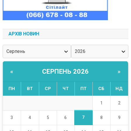
АРХІВ НОВИН
СЕРПЕНЬ 2026
«
»
ПН
ВТ
СР
ЧТ
ПТ
СБ
НД
1
2
7
3
4
5
6
8
9