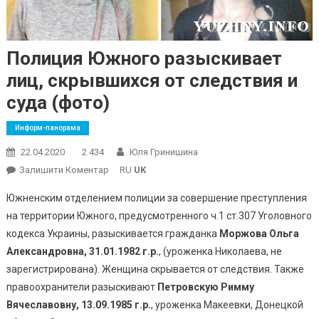
Полиция Южного разыскивает
лиц, скрывшихся от следствия и
суда (фото)
Информ-панорама
22.04.2020
2 434
Юля Гринишина
On
Залишити Коментар
RU
UK
Полиция
Южненским отделением полиции за совершение преступления
Южного
на территории Южного, предусмотренного ч.1 ст.307 Уголовного
Разыскивает
кодекса Украины, разыскивается гражданка
Моржова Ольга
Лиц,
Александровна, 31.01.1982
Скрывшихся
г.р.
, (уроженка Николаева, не
От
зарегистрирована). Женщина скрывается от следствия. Также
Следствия
правоохранители разыскивают
Петровскую Римму
И
Вячеславовну, 13.09.1985 г.р.
, уроженка Макеевки, Донецкой
Суда