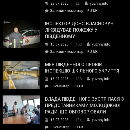
62
23.07.2025
yuzhny.info
гуманітарну
on
Залишити коментар
RU
UK
допомогу
Президент
провів
ІНСПЕКТОР ДСНС ВЛАСНОРУЧ
нараду
ЛІКВІДУВАВ ПОЖЕЖУ У
з
ПІВДЕННОМУ
керівниками
150
16.07.2025
yuzhny.info
силових
on
Залишити коментар
RU
UK
та
Інспектор
антикорупційних
ДСНС
МЕР ПІВДЕННОГО ПРОВІВ
органів:
власноруч
ІНСПЕКЦІЮ ШКІЛЬНОГО УКРИТТЯ
«Наш
ліквідував
спільний
138
16.07.2025
yuzhny.info
пожежу
ворог
до
1 Коментар
RU
UK
у
—
Мер
Південному
російські
Південного
ВЛАДА ПІВДЕННОГО ЗУСТРІЛАСЯ З
окупанти.
провів
ПРЕДСТАВНИКАМИ МОЛОДІЖНОЇ
Маємо
інспекцію
РАДИ: ЩО ОБГОВОРЮВАЛИ
діяти
шкільного
134
16.07.2025
yuzhny.info
як
укриття
команда
до
1 Коментар
RU
UK