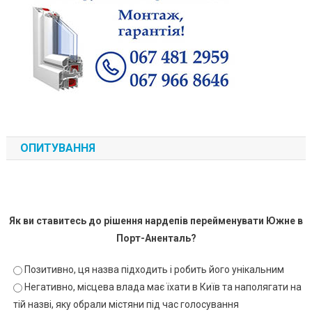
ОПИТУВАННЯ
Як ви ставитесь до рішення нардепів перейменувати Южне в
Порт-Аненталь?
Позитивно, ця назва підходить і робить його унікальним
Негативно, місцева влада має їхати в Київ та наполягати на
тій назві, яку обрали містяни під час голосування