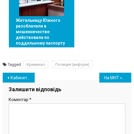
Жительницу Южного
разоблачили в
мошенничестве:
действовала по
поддельному паспорту
Tagged
Криминал
Полиция (информ)
Навігація
Кабинет Министров продлил карантин в Украине
На МНТ «Пивденный» прибыл танкер с нефтью для «Укртранснафты»
записів
Залишити відповідь
Коментар
*