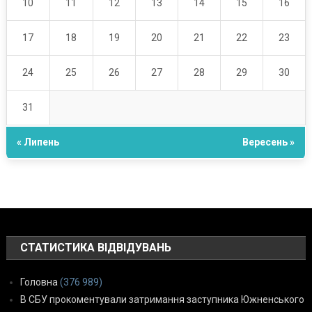
10
11
12
13
14
15
16
17
18
19
20
21
22
23
24
25
26
27
28
29
30
31
« Липень
Вересень »
СТАТИСТИКА ВІДВІДУВАНЬ
Головна
(376 989)
В СБУ прокоментували затримання заступника Южненського