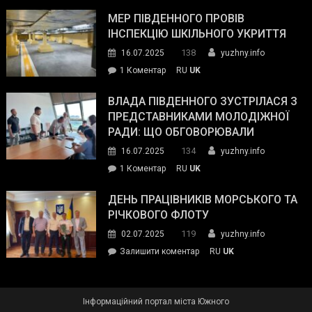
Інспектор
антикорупційних
ДСНС
МЕР ПІВДЕННОГО ПРОВІВ
органів:
власноруч
ІНСПЕКЦІЮ ШКІЛЬНОГО УКРИТТЯ
«Наш
ліквідував
спільний
138
16.07.2025
yuzhny.info
пожежу
ворог
до
1 Коментар
RU
UK
у
—
Мер
Південному
російські
Південного
ВЛАДА ПІВДЕННОГО ЗУСТРІЛАСЯ З
окупанти.
провів
ПРЕДСТАВНИКАМИ МОЛОДІЖНОЇ
Маємо
інспекцію
РАДИ: ЩО ОБГОВОРЮВАЛИ
діяти
шкільного
134
16.07.2025
yuzhny.info
як
укриття
команда
до
1 Коментар
RU
UK
України»
Влада
Південного
ДЕНЬ ПРАЦІВНИКІВ МОРСЬКОГО ТА
зустрілася
РІЧКОВОГО ФЛОТУ
з
119
02.07.2025
yuzhny.info
представниками
on
Залишити коментар
RU
UK
молодіжної
День
ради:
працівників
що
морського
обговорювали
Інформаційний портал міста Южного
та