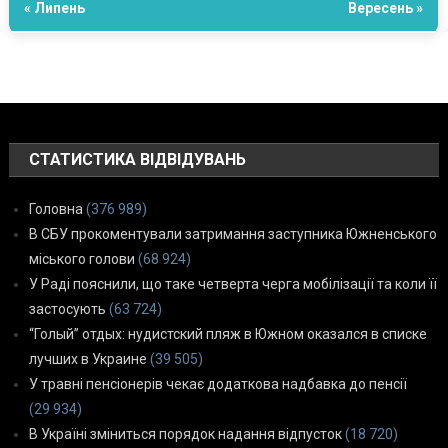
« Липень
Вересень »
СТАТИСТИКА ВІДВІДУВАНЬ
Головна
(376 989)
В СБУ прокоментували затримання заступника Южненського
міського голови
(68 924)
У Раді пояснили, що таке четверта черга мобілізації та коли її
застосують
(63 724)
“Голый” отдых: нудистский пляж в Южном оказался в списке
лучших в Украине
(39 505)
У травні пенсіонерів чекає додаткова надбавка до пенсії
(29 934)
В Україні зміниться порядок надання відпусток
(18 720)