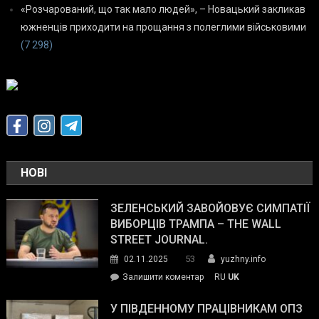
«Розчарований, що так мало людей», – Новацький закликав
южненців приходити на прощання з полеглими військовими
(7 298)
НОВІ
ЗЕЛЕНСЬКИЙ ЗАВОЙОВУЄ СИМПАТІЇ
ВИБОРЦІВ ТРАМПА – THE WALL
STREET JOURNAL.
53
02.11.2025
yuzhny.info
on
Залишити коментар
RU
UK
Зеленський
завойовує
У ПІВДЕННОМУ ПРАЦІВНИКАМ ОПЗ