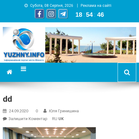
Субота, 08 Серпня, 2026
Реклама на сайті
18
:
54
:
47
YUZHNY.INFO
информационный портал города Южный
dd
24.09.2020
0
Юля Гринишина
On
Залишити Коментар
RU
UK
Dd