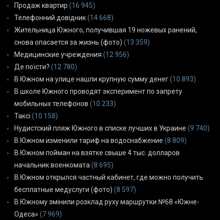
Продаж квартир
(16 945)
Телефонний довідник
(14 668)
Жительница Южного, получившая 19 ножевых ранений,
снова опасается за жизнь (фото)
(13 359)
Медицинские учреждения
(12 956)
Де поїсти?
(12 780)
В Южном на улице нашли крупную сумму денег
(10 893)
В школе Южного проводят эксперимент по запрету
мобильных телефонов
(10 233)
Таксі
(10 158)
Нудистский пляж Южного в списке лучших в Украине
(9 740)
В Южном изменили тариф на водоснабжение
(8 809)
В Южном пойман на взятке свыше 4 тыс. долларов
начальник военкомата
(8 695)
В Южном открылся частный кабинет, где можно получить
бесплатные медуслуги (фото)
(8 597)
В Южному змінили розклад руху маршрутки №68 «Южне-
Одеса»
(7 969)