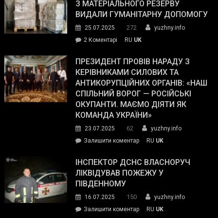
симпатії
З МАТЕРІАЛЬНОГО РЕЗЕРВУ
виборців
ВИДАЛИ ГУМАНІТАРНУ ДОПОМОГУ
Трампа
272
25.07.2025
yuzhny.info
–
до
2 Коментарі
RU
UK
The
У
Wall
Південному
ПРЕЗИДЕНТ ПРОВІВ НАРАДУ З
Street
працівникам
КЕРІВНИКАМИ СИЛОВИХ ТА
Journal.
ОПЗ
АНТИКОРУПЦІЙНИХ ОРГАНІВ: «НАШ
з
СПІЛЬНИЙ ВОРОГ — РОСІЙСЬКІ
матеріального
ОКУПАНТИ. МАЄМО ДІЯТИ ЯК
резерву
КОМАНДА УКРАЇНИ»
видали
62
23.07.2025
yuzhny.info
гуманітарну
on
Залишити коментар
RU
UK
допомогу
Президент
провів
ІНСПЕКТОР ДСНС ВЛАСНОРУЧ
нараду
ЛІКВІДУВАВ ПОЖЕЖУ У
з
ПІВДЕННОМУ
керівниками
150
16.07.2025
yuzhny.info
силових
on
Залишити коментар
RU
UK
та