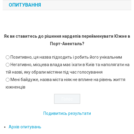
ОПИТУВАННЯ
Як ви ставитесь до рішення нардепів перейменувати Южне в
Порт-Аненталь?
Позитивно, ця назва підходить і робить його унікальним
Негативно, місцева влада має їхати в Київ та наполягати на
тій назві, яку обрали містяни під час голосування
Мені байдуже, назва міста ніяк не вплине на рівень життя
южненців
Подивитись результати
Архів опитувань