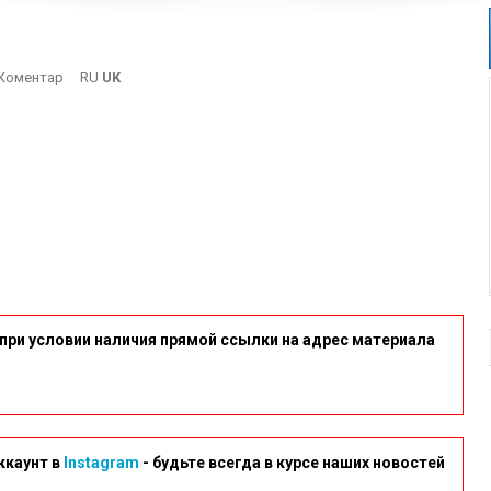
On
Коментар
RU
UK
3-
9
при условии наличия прямой ссылки на адрес материала
ккаунт в
Instagram
- будьте всегда в курсе наших новостей