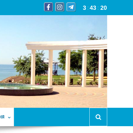
3
:
43
:
21
НЯ