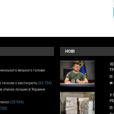
НОВІ
ЗЕ
ТР
енського міського голови
ї та коли її застосують
(63 724)
 в списке лучших в Украине
У 
Р
пенсії
(29 934)
 720)