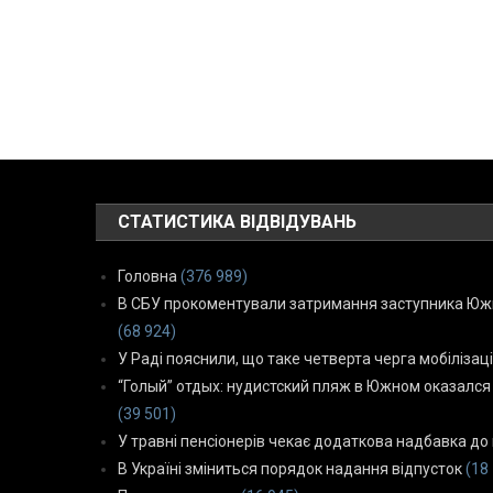
СТАТИСТИКА ВІДВІДУВАНЬ
Головна
(376 989)
В СБУ прокоментували затримання заступника Южн
(68 924)
У Раді пояснили, що таке четверта черга мобілізаці
“Голый” отдых: нудистский пляж в Южном оказался
(39 501)
У травні пенсіонерів чекає додаткова надбавка до 
В Україні зміниться порядок надання відпусток
(18