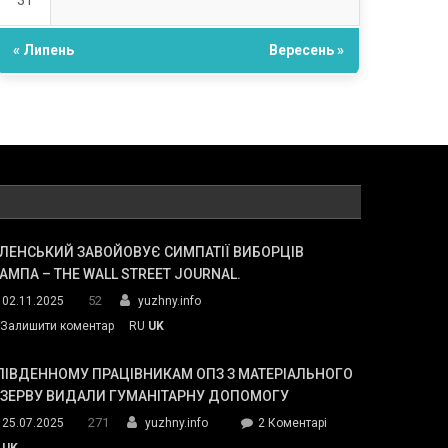
31
« Липень
Вересень »
ЛЕНСЬКИЙ ЗАВОЙОВУЄ СИМПАТІЇ ВИБОРЦІВ
АМПА – THE WALL STREET JOURNAL.
52
02.11.2025
yuzhny.info
on
Залишити коментар
RU
UK
Зеленський
завойовує
ПІВДЕННОМУ ПРАЦІВНИКАМ ОПЗ З МАТЕРІАЛЬНОГО
симпатії
ЕЗЕРВУ ВИДАЛИ ГУМАНІТАРНУ ДОПОМОГУ
виборців
271
до
25.07.2025
yuzhny.info
2 Коментарі
Трампа
У