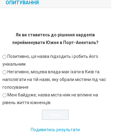
ОПИТУВАННЯ
Як ви ставитесь до рішення нардепів
перейменувати Южне в Порт-Аненталь?
Позитивно, ця назва підходить і робить його
унікальним
Негативно, місцева влада має їхати в Київ та
наполягати на тій назві, яку обрали містяни під час
голосування
Мені байдуже, назва міста ніяк не вплине на
рівень життя южненців
Подивитись результати