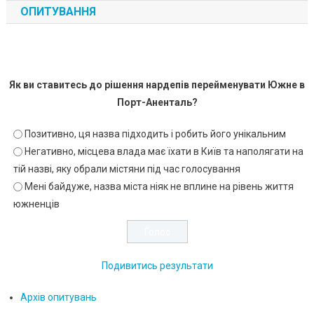
ОПИТУВАННЯ
Як ви ставитесь до рішення нардепів перейменувати Южне в
Порт-Аненталь?
Позитивно, ця назва підходить і робить його унікальним
Негативно, місцева влада має їхати в Київ та наполягати на
тій назві, яку обрали містяни під час голосування
Мені байдуже, назва міста ніяк не вплине на рівень життя
южненців
Подивитись результати
Архів опитувань