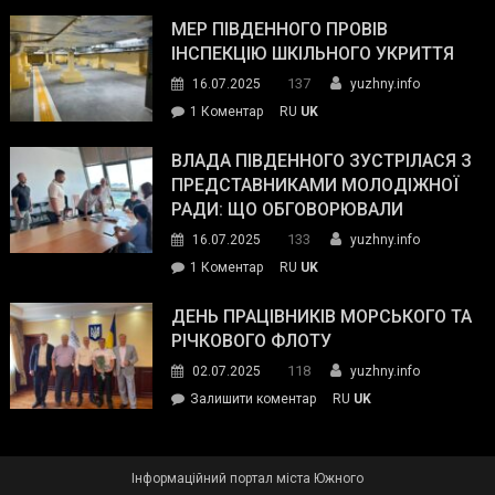
Інспектор
антикорупційних
ДСНС
МЕР ПІВДЕННОГО ПРОВІВ
органів:
власноруч
ІНСПЕКЦІЮ ШКІЛЬНОГО УКРИТТЯ
«Наш
ліквідував
спільний
137
16.07.2025
yuzhny.info
пожежу
ворог
до
1 Коментар
RU
UK
у
—
Мер
Південному
російські
Південного
ВЛАДА ПІВДЕННОГО ЗУСТРІЛАСЯ З
окупанти.
провів
ПРЕДСТАВНИКАМИ МОЛОДІЖНОЇ
Маємо
інспекцію
РАДИ: ЩО ОБГОВОРЮВАЛИ
діяти
шкільного
133
16.07.2025
yuzhny.info
як
укриття
команда
до
1 Коментар
RU
UK
України»
Влада
Південного
ДЕНЬ ПРАЦІВНИКІВ МОРСЬКОГО ТА
зустрілася
РІЧКОВОГО ФЛОТУ
з
118
02.07.2025
yuzhny.info
представниками
on
Залишити коментар
RU
UK
молодіжної
День
ради:
працівників
що
морського
обговорювали
Інформаційний портал міста Южного
та