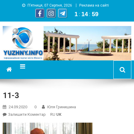
П’ятниця, 07 Серпня, 2026
Реклама на сайті
1
:
15
:
00
YUZHNY.INFO
информационный портал города Южный
11-3
24.09.2020
0
Юля Гринишина
On
Залишити Коментар
RU
UK
11-
3