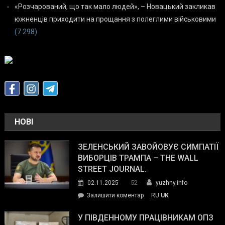
«Розчарований, що так мало людей», – Новацький закликав
южненців приходити на прощання з полеглими військовими
(7 298)
НОВІ
ЗЕЛЕНСЬКИЙ ЗАВОЙОВУЄ СИМПАТІЇ
ВИБОРЦІВ ТРАМПА – THE WALL
STREET JOURNAL.
52
02.11.2025
yuzhny.info
on
Залишити коментар
RU
UK
Зеленський
завойовує
У ПІВДЕННОМУ ПРАЦІВНИКАМ ОПЗ