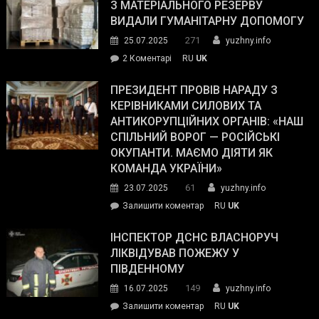
симпатії
З МАТЕРІАЛЬНОГО РЕЗЕРВУ
виборців
ВИДАЛИ ГУМАНІТАРНУ ДОПОМОГУ
Трампа
271
25.07.2025
yuzhny.info
–
до
2 Коментарі
RU
UK
The
У
Wall
Південному
ПРЕЗИДЕНТ ПРОВІВ НАРАДУ З
Street
працівникам
КЕРІВНИКАМИ СИЛОВИХ ТА
Journal.
ОПЗ
АНТИКОРУПЦІЙНИХ ОРГАНІВ: «НАШ
з
СПІЛЬНИЙ ВОРОГ — РОСІЙСЬКІ
матеріального
ОКУПАНТИ. МАЄМО ДІЯТИ ЯК
резерву
КОМАНДА УКРАЇНИ»
видали
61
23.07.2025
yuzhny.info
гуманітарну
on
Залишити коментар
RU
UK
допомогу
Президент
провів
ІНСПЕКТОР ДСНС ВЛАСНОРУЧ
нараду
ЛІКВІДУВАВ ПОЖЕЖУ У
з
ПІВДЕННОМУ
керівниками
149
16.07.2025
yuzhny.info
силових
on
Залишити коментар
RU
UK
та