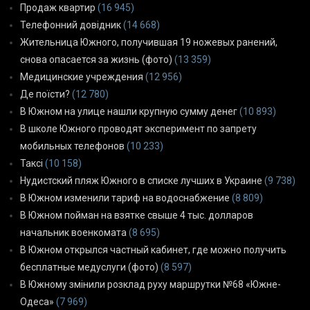
Продаж квартир
(16 945)
Телефонний довідник
(14 668)
Жительница Южного, получившая 19 ножевых ранений,
снова опасается за жизнь (фото)
(13 359)
Медицинские учреждения
(12 956)
Де поїсти?
(12 780)
В Южном на улице нашли крупную сумму денег
(10 893)
В школе Южного проводят эксперимент по запрету
мобильных телефонов
(10 233)
Таксі
(10 158)
Нудистский пляж Южного в списке лучших в Украине
(9 738)
В Южном изменили тариф на водоснабжение
(8 809)
В Южном пойман на взятке свыше 4 тыс. долларов
начальник военкомата
(8 695)
В Южном открылся частный кабинет, где можно получить
бесплатные медуслуги (фото)
(8 597)
В Южному змінили розклад руху маршрутки №68 «Южне-
Одеса»
(7 969)