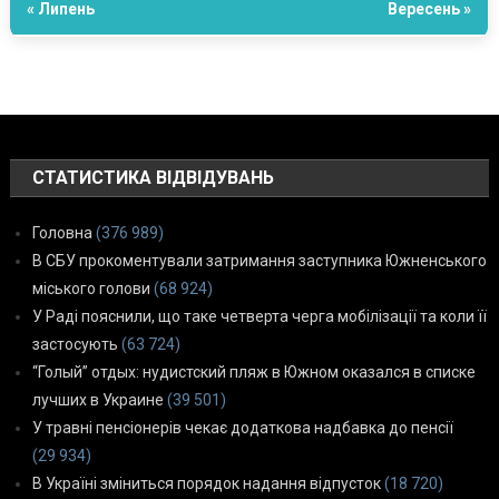
« Липень
Вересень »
СТАТИСТИКА ВІДВІДУВАНЬ
Головна
(376 989)
В СБУ прокоментували затримання заступника Южненського
міського голови
(68 924)
У Раді пояснили, що таке четверта черга мобілізації та коли її
застосують
(63 724)
“Голый” отдых: нудистский пляж в Южном оказался в списке
лучших в Украине
(39 501)
У травні пенсіонерів чекає додаткова надбавка до пенсії
(29 934)
В Україні зміниться порядок надання відпусток
(18 720)