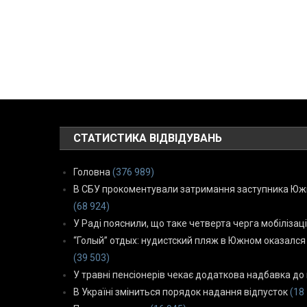
СТАТИСТИКА ВІДВІДУВАНЬ
Головна
(376 989)
В СБУ прокоментували затримання заступника Южн
(68 924)
У Раді пояснили, що таке четверта черга мобілізаці
“Голый” отдых: нудистский пляж в Южном оказался
(39 503)
У травні пенсіонерів чекає додаткова надбавка до 
В Україні зміниться порядок надання відпусток
(18