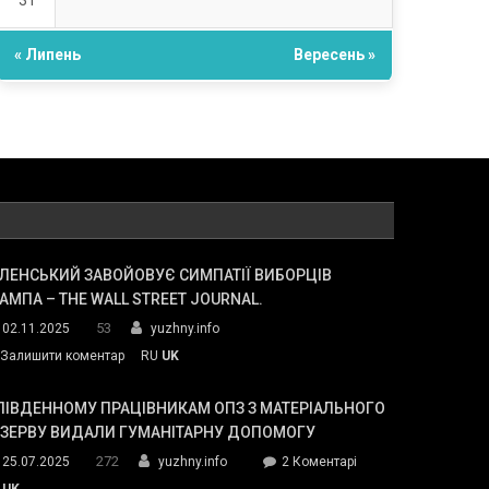
31
« Липень
Вересень »
ЛЕНСЬКИЙ ЗАВОЙОВУЄ СИМПАТІЇ ВИБОРЦІВ
АМПА – THE WALL STREET JOURNAL.
53
02.11.2025
yuzhny.info
on
Залишити коментар
RU
UK
Зеленський
завойовує
ПІВДЕННОМУ ПРАЦІВНИКАМ ОПЗ З МАТЕРІАЛЬНОГО
симпатії
ЕЗЕРВУ ВИДАЛИ ГУМАНІТАРНУ ДОПОМОГУ
виборців
272
до
25.07.2025
yuzhny.info
2 Коментарі
Трампа
У