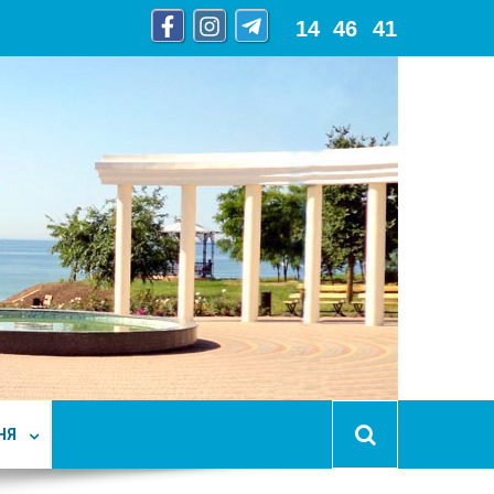
14
:
46
:
42
НЯ