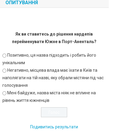
ОПИТУВАННЯ
Як ви ставитесь до рішення нардепів
перейменувати Южне в Порт-Аненталь?
Позитивно, ця назва підходить і робить його
унікальним
Негативно, місцева влада має їхати в Київ та
наполягати на тій назві, яку обрали містяни під час
голосування
Мені байдуже, назва міста ніяк не вплине на
рівень життя южненців
Подивитись результати