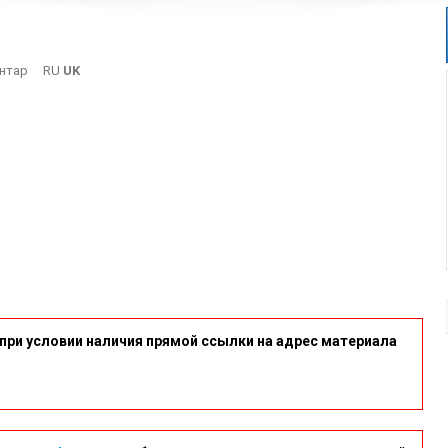
On
нтар
RU
UK
11-
21
при условии наличия прямой ссылки на адрес материала