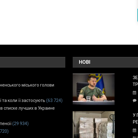
НОВІ
ЗЕ
ТР
енського міського голови
ї та коли її застосують
(63 724)
 в списке лучших в Украине
У 
Р
пенсії
(29 934)
 720)