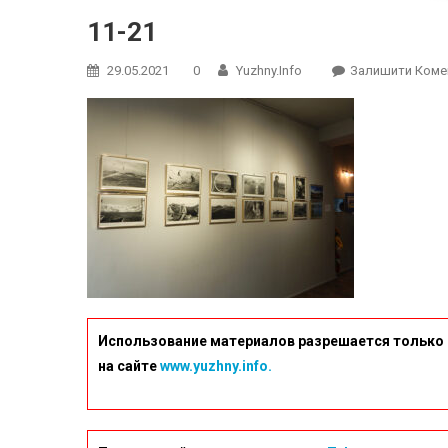
11-21
29.05.2021
0
Yuzhny.info
Залишити Коме
Использование материалов разрешается только 
на сайте
www.yuzhny.info.