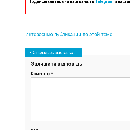
Подписывайтесь на наш канал в
Telegram
и наш а
Интересные публикации по этой теме:
Навігація
Открылась выставка творческого объединения художников Южного “Новация” (фото)
записів
Залишити відповідь
Коментар
*