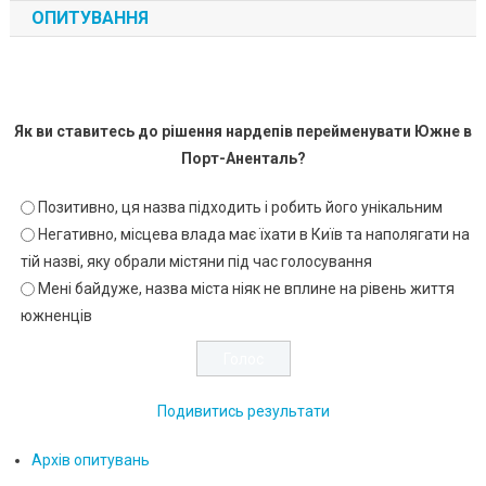
ОПИТУВАННЯ
Як ви ставитесь до рішення нардепів перейменувати Южне в
Порт-Аненталь?
Позитивно, ця назва підходить і робить його унікальним
Негативно, місцева влада має їхати в Київ та наполягати на
тій назві, яку обрали містяни під час голосування
Мені байдуже, назва міста ніяк не вплине на рівень життя
южненців
Подивитись результати
Архів опитувань