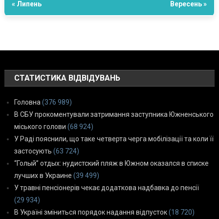
« Липень
Вересень »
СТАТИСТИКА ВІДВІДУВАНЬ
Головна
(376 989)
В СБУ прокоментували затримання заступника Южненського
міського голови
(68 924)
У Раді пояснили, що таке четверта черга мобілізації та коли її
застосують
(63 724)
“Голый” отдых: нудистский пляж в Южном оказался в списке
лучших в Украине
(39 499)
У травні пенсіонерів чекає додаткова надбавка до пенсії
(29 934)
В Україні зміниться порядок надання відпусток
(18 720)