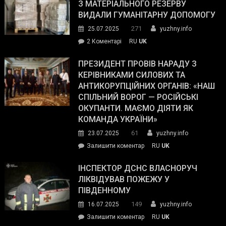
симпатії
З МАТЕРІАЛЬНОГО РЕЗЕРВУ
виборців
ВИДАЛИ ГУМАНІТАРНУ ДОПОМОГУ
Трампа
271
25.07.2025
yuzhny.info
–
до
2 Коментарі
RU
UK
The
У
Wall
Південному
ПРЕЗИДЕНТ ПРОВІВ НАРАДУ З
Street
працівникам
КЕРІВНИКАМИ СИЛОВИХ ТА
Journal.
ОПЗ
АНТИКОРУПЦІЙНИХ ОРГАНІВ: «НАШ
з
СПІЛЬНИЙ ВОРОГ — РОСІЙСЬКІ
матеріального
ОКУПАНТИ. МАЄМО ДІЯТИ ЯК
резерву
КОМАНДА УКРАЇНИ»
видали
61
23.07.2025
yuzhny.info
гуманітарну
on
Залишити коментар
RU
UK
допомогу
Президент
провів
ІНСПЕКТОР ДСНС ВЛАСНОРУЧ
нараду
ЛІКВІДУВАВ ПОЖЕЖУ У
з
ПІВДЕННОМУ
керівниками
149
16.07.2025
yuzhny.info
силових
on
Залишити коментар
RU
UK
та