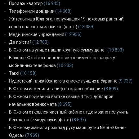
Продаж квартир
(16 945)
Телефонний довідник
(14 668)
Жительница Южного, получившая 19 ножевых ранений,
снова опасается за жизнь (фото)
(13 359)
Медицинские учреждения
(12 956)
Де поїсти?
(12 780)
В Южном на улице нашли крупную сумму денег
(10 893)
В школе Южного проводят эксперимент по запрету
мобильных телефонов
(10 233)
Таксі
(10 158)
Нудистский пляж Южного в списке лучших в Украине
(9 737)
В Южном изменили тариф на водоснабжение
(8 809)
В Южном пойман на взятке свыше 4 тыс. долларов
начальник военкомата
(8 695)
В Южном открылся частный кабинет, где можно получить
бесплатные медуслуги (фото)
(8 597)
В Южному змінили розклад руху маршрутки №68 «Южне-
Одеса»
(7 969)