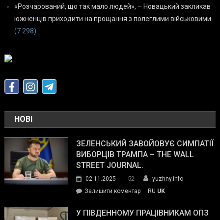
«Розчарований, що так мало людей», – Новацький закликав
южненців приходити на прощання з полеглими військовими
(7 298)
НОВІ
ЗЕЛЕНСЬКИЙ ЗАВОЙОВУЄ СИМПАТІЇ
ВИБОРЦІВ ТРАМПА – THE WALL
STREET JOURNAL.
52
02.11.2025
yuzhny.info
on
Залишити коментар
RU
UK
Зеленський
завойовує
У ПІВДЕННОМУ ПРАЦІВНИКАМ ОПЗ