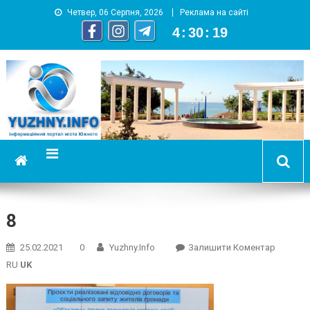
Четвер, 06 Серпня, 2026
Реклама на сайті
4
:
30
:
20
YUZHNY.INFO
информационный портал города Южный
8
On
25.02.2021
0
Yuzhny.info
Залишити Коментар
8
RU
UK