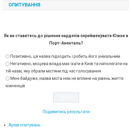
ОПИТУВАННЯ
Як ви ставитесь до рішення нардепів перейменувати Южне в
Порт-Аненталь?
Позитивно, ця назва підходить і робить його унікальним
Негативно, місцева влада має їхати в Київ та наполягати на
тій назві, яку обрали містяни під час голосування
Мені байдуже, назва міста ніяк не вплине на рівень життя
южненців
Подивитись результати
Архів опитувань