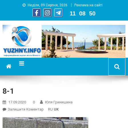
Неділя, 09 Серпня, 2026
Реклама на сайті
11
:
08
:
51
YUZHNY.INFO
информационный портал города Южный
8-1
17.09.2020
0
Юля Гринишина
On
Залишити Коментар
RU
UK
8-
1