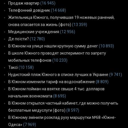
Продаж квартир
(16 945)
Телефонний довідник
(14 668)
Жительница Южного, получившая 19 ножевых ранений,
снова опасается за жизнь (фото)
(13 359)
Медицинские учреждения
(12 956)
Де поїсти?
(12 780)
В Южном на улице нашли крупную сумму денег
(10 893)
В школе Южного проводят эксперимент по запрету
мобильных телефонов
(10 233)
Таксі
(10 158)
Нудистский пляж Южного в списке лучших в Украине
(9 741)
В Южном изменили тариф на водоснабжение
(8 809)
В Южном пойман на взятке свыше 4 тыс. долларов
начальник военкомата
(8 695)
В Южном открылся частный кабинет, где можно получить
бесплатные медуслуги (фото)
(8 597)
В Южному змінили розклад руху маршрутки №68 «Южне-
Одеса»
(7 969)