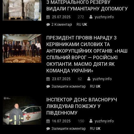
симпатії
З МАТЕРІАЛЬНОГО РЕЗЕРВУ
виборців
ВИДАЛИ ГУМАНІТАРНУ ДОПОМОГУ
Трампа
272
25.07.2025
yuzhny.info
–
до
2 Коментарі
RU
UK
The
У
Wall
Південному
ПРЕЗИДЕНТ ПРОВІВ НАРАДУ З
Street
працівникам
КЕРІВНИКАМИ СИЛОВИХ ТА
Journal.
ОПЗ
АНТИКОРУПЦІЙНИХ ОРГАНІВ: «НАШ
з
СПІЛЬНИЙ ВОРОГ — РОСІЙСЬКІ
матеріального
ОКУПАНТИ. МАЄМО ДІЯТИ ЯК
резерву
КОМАНДА УКРАЇНИ»
видали
62
23.07.2025
yuzhny.info
гуманітарну
on
Залишити коментар
RU
UK
допомогу
Президент
провів
ІНСПЕКТОР ДСНС ВЛАСНОРУЧ
нараду
ЛІКВІДУВАВ ПОЖЕЖУ У
з
ПІВДЕННОМУ
керівниками
150
16.07.2025
yuzhny.info
силових
on
Залишити коментар
RU
UK
та