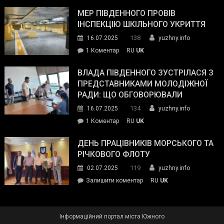
Інспектор
антикорупційних
ДСНС
МЕР ПІВДЕННОГО ПРОВІВ
органів:
власноруч
ІНСПЕКЦІЮ ШКІЛЬНОГО УКРИТТЯ
«Наш
ліквідував
спільний
138
16.07.2025
yuzhny.info
пожежу
ворог
до
1 Коментар
RU
UK
у
—
Мер
Південному
російські
Південного
ВЛАДА ПІВДЕННОГО ЗУСТРІЛАСЯ З
окупанти.
провів
ПРЕДСТАВНИКАМИ МОЛОДІЖНОЇ
Маємо
інспекцію
РАДИ: ЩО ОБГОВОРЮВАЛИ
діяти
шкільного
134
16.07.2025
yuzhny.info
як
укриття
команда
до
1 Коментар
RU
UK
України»
Влада
Південного
ДЕНЬ ПРАЦІВНИКІВ МОРСЬКОГО ТА
зустрілася
РІЧКОВОГО ФЛОТУ
з
119
02.07.2025
yuzhny.info
представниками
on
Залишити коментар
RU
UK
молодіжної
День
ради:
працівників
що
морського
обговорювали
Інформаційний портал міста Южного
та