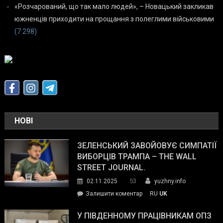
«Розчарований, що так мало людей», – Новацький закликав
южненців приходити на прощання з полеглими військовими
(7 298)
НОВІ
ЗЕЛЕНСЬКИЙ ЗАВОЙОВУЄ СИМПАТІЇ
ВИБОРЦІВ ТРАМПА – THE WALL
STREET JOURNAL.
53
02.11.2025
yuzhny.info
on
Залишити коментар
RU
UK
Зеленський
завойовує
У ПІВДЕННОМУ ПРАЦІВНИКАМ ОПЗ