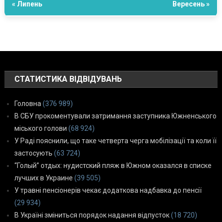
« Липень
Вересень »
СТАТИСТИКА ВІДВІДУВАНЬ
Головна
(376 989)
В СБУ прокоментували затримання заступника Южненського
міського голови
(68 924)
У Раді пояснили, що таке четверта черга мобілізації та коли її
застосують
(63 724)
“Голый” отдых: нудистский пляж в Южном оказался в списке
лучших в Украине
(39 505)
У травні пенсіонерів чекає додаткова надбавка до пенсії
(29 934)
В Україні зміниться порядок надання відпусток
(18 720)