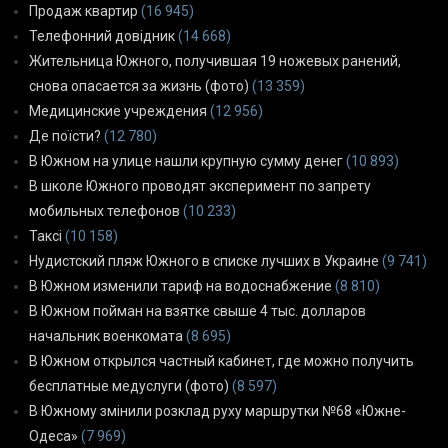
Продаж квартир
(16 945)
Телефонний довідник
(14 668)
Жительница Южного, получившая 19 ножевых ранений,
снова опасается за жизнь (фото)
(13 359)
Медицинские учреждения
(12 956)
Де поїсти?
(12 780)
В Южном на улице нашли крупную сумму денег
(10 893)
В школе Южного проводят эксперимент по запрету
мобильных телефонов
(10 233)
Таксі
(10 158)
Нудистский пляж Южного в списке лучших в Украине
(9 741)
В Южном изменили тариф на водоснабжение
(8 810)
В Южном пойман на взятке свыше 4 тыс. долларов
начальник военкомата
(8 695)
В Южном открылся частный кабинет, где можно получить
бесплатные медуслуги (фото)
(8 597)
В Южному змінили розклад руху маршрутки №68 «Южне-
Одеса»
(7 969)