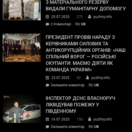
симпатії
З МАТЕРІАЛЬНОГО РЕЗЕРВУ
виборців
ВИДАЛИ ГУМАНІТАРНУ ДОПОМОГУ
Трампа
272
25.07.2025
yuzhny.info
–
до
2 Коментарі
RU
UK
The
У
Wall
Південному
ПРЕЗИДЕНТ ПРОВІВ НАРАДУ З
Street
працівникам
КЕРІВНИКАМИ СИЛОВИХ ТА
Journal.
ОПЗ
АНТИКОРУПЦІЙНИХ ОРГАНІВ: «НАШ
з
СПІЛЬНИЙ ВОРОГ — РОСІЙСЬКІ
матеріального
ОКУПАНТИ. МАЄМО ДІЯТИ ЯК
резерву
КОМАНДА УКРАЇНИ»
видали
62
23.07.2025
yuzhny.info
гуманітарну
on
Залишити коментар
RU
UK
допомогу
Президент
провів
ІНСПЕКТОР ДСНС ВЛАСНОРУЧ
нараду
ЛІКВІДУВАВ ПОЖЕЖУ У
з
ПІВДЕННОМУ
керівниками
150
16.07.2025
yuzhny.info
силових
on
Залишити коментар
RU
UK
та