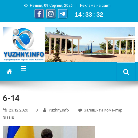
Неділя, 09 Серпня, 2026
Реклама на сайті
14
:
33
:
32
YUZHNY.INFO
информационный портал города Южный
6-14
On
23.12.2020
0
Yuzhny.info
Залишити Коментар
6-
RU
UK
14