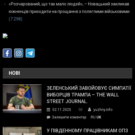
«Розчарований, що так мало людей», – Новацький закликав
южненців приходити на прощання з полеглими військовими
(7 298)
НОВІ
ЗЕЛЕНСЬКИЙ ЗАВОЙОВУЄ СИМПАТІЇ
ВИБОРЦІВ ТРАМПА – THE WALL
STREET JOURNAL.
53
02.11.2025
yuzhny.info
on
Залишити коментар
RU
UK
Зеленський
завойовує
У ПІВДЕННОМУ ПРАЦІВНИКАМ ОПЗ