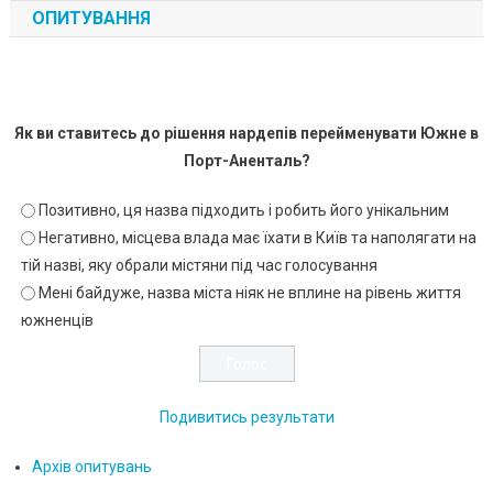
ОПИТУВАННЯ
Як ви ставитесь до рішення нардепів перейменувати Южне в
Порт-Аненталь?
Позитивно, ця назва підходить і робить його унікальним
Негативно, місцева влада має їхати в Київ та наполягати на
тій назві, яку обрали містяни під час голосування
Мені байдуже, назва міста ніяк не вплине на рівень життя
южненців
Подивитись результати
Архів опитувань