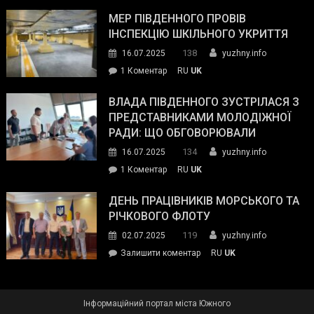
Інспектор
антикорупційних
ДСНС
МЕР ПІВДЕННОГО ПРОВІВ
органів:
власноруч
ІНСПЕКЦІЮ ШКІЛЬНОГО УКРИТТЯ
«Наш
ліквідував
спільний
138
16.07.2025
yuzhny.info
пожежу
ворог
до
1 Коментар
RU
UK
у
—
Мер
Південному
російські
Південного
ВЛАДА ПІВДЕННОГО ЗУСТРІЛАСЯ З
окупанти.
провів
ПРЕДСТАВНИКАМИ МОЛОДІЖНОЇ
Маємо
інспекцію
РАДИ: ЩО ОБГОВОРЮВАЛИ
діяти
шкільного
134
16.07.2025
yuzhny.info
як
укриття
команда
до
1 Коментар
RU
UK
України»
Влада
Південного
ДЕНЬ ПРАЦІВНИКІВ МОРСЬКОГО ТА
зустрілася
РІЧКОВОГО ФЛОТУ
з
119
02.07.2025
yuzhny.info
представниками
on
Залишити коментар
RU
UK
молодіжної
День
ради:
працівників
що
морського
обговорювали
Інформаційний портал міста Южного
та