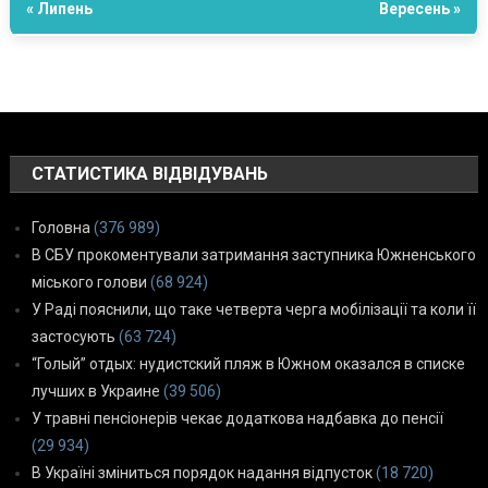
« Липень
Вересень »
СТАТИСТИКА ВІДВІДУВАНЬ
Головна
(376 989)
В СБУ прокоментували затримання заступника Южненського
міського голови
(68 924)
У Раді пояснили, що таке четверта черга мобілізації та коли її
застосують
(63 724)
“Голый” отдых: нудистский пляж в Южном оказался в списке
лучших в Украине
(39 506)
У травні пенсіонерів чекає додаткова надбавка до пенсії
(29 934)
В Україні зміниться порядок надання відпусток
(18 720)