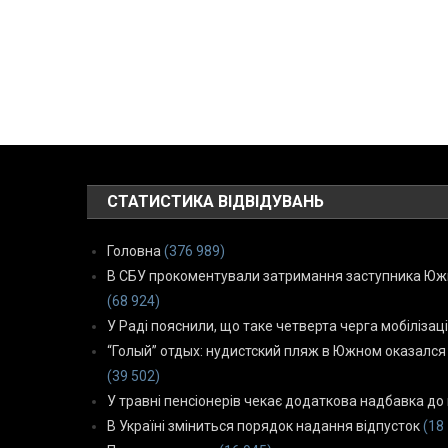
СТАТИСТИКА ВІДВІДУВАНЬ
Головна
(376 989)
В СБУ прокоментували затримання заступника Южн
(68 924)
У Раді пояснили, що таке четверта черга мобілізаці
“Голый” отдых: нудистский пляж в Южном оказался
(39 502)
У травні пенсіонерів чекає додаткова надбавка до 
В Україні зміниться порядок надання відпусток
(18