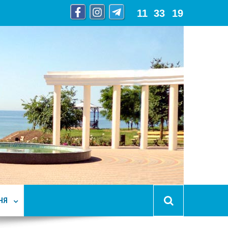
11
:
33
:
21
НЯ