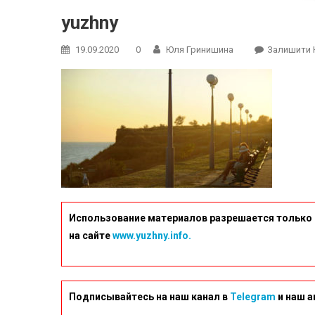
yuzhny
19.09.2020
0
Юля Гринишина
Залишити 
Использование материалов разрешается только 
на сайте
www.yuzhny.info.
Подписывайтесь на наш канал в
Telegram
и наш а