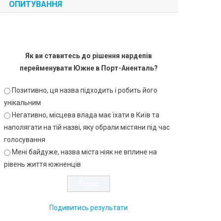
ОПИТУВАННЯ
Як ви ставитесь до рішення нардепів
перейменувати Южне в Порт-Аненталь?
Позитивно, ця назва підходить і робить його
унікальним
Негативно, місцева влада має їхати в Київ та
наполягати на тій назві, яку обрали містяни під час
голосування
Мені байдуже, назва міста ніяк не вплине на
рівень життя южненців
Подивитись результати