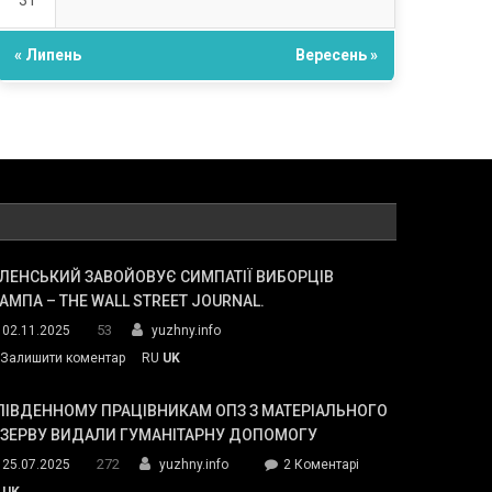
31
« Липень
Вересень »
ЛЕНСЬКИЙ ЗАВОЙОВУЄ СИМПАТІЇ ВИБОРЦІВ
АМПА – THE WALL STREET JOURNAL.
53
02.11.2025
yuzhny.info
on
Залишити коментар
RU
UK
Зеленський
завойовує
ПІВДЕННОМУ ПРАЦІВНИКАМ ОПЗ З МАТЕРІАЛЬНОГО
симпатії
ЕЗЕРВУ ВИДАЛИ ГУМАНІТАРНУ ДОПОМОГУ
виборців
272
до
25.07.2025
yuzhny.info
2 Коментарі
Трампа
У