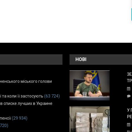
НОВІ
ЗЕ
ТР
енського міського голови
ї та коли її застосують
(63 724)
 в списке лучших в Украине
У 
Р
пенсії
(29 934)
 720)