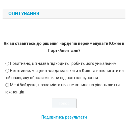
ОПИТУВАННЯ
Як ви ставитесь до рішення нардепів перейменувати Южне в
Порт-Аненталь?
Позитивно, ця назва підходить і робить його унікальним
Негативно, місцева влада має їхати в Київ та наполягати на
тій назві, яку обрали містяни під час голосування
Мені байдуже, назва міста ніяк не вплине на рівень життя
южненців
Подивитись результати