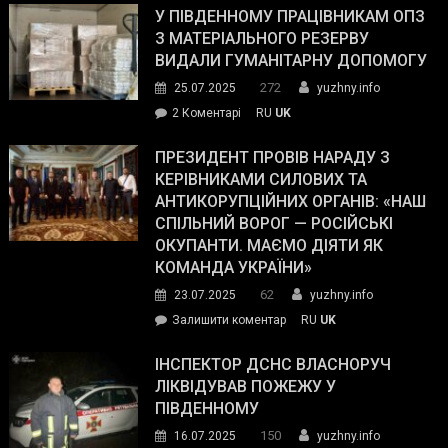
завойовує
У ПІВДЕННОМУ ПРАЦІВНИКАМ ОПЗ
симпатії
З МАТЕРІАЛЬНОГО РЕЗЕРВУ
виборців
ВИДАЛИ ГУМАНІТАРНУ ДОПОМОГУ
Трампа
272
25.07.2025
yuzhny.info
–
до
2 Коментарі
RU
UK
The
У
Wall
Південному
ПРЕЗИДЕНТ ПРОВІВ НАРАДУ З
Street
працівникам
КЕРІВНИКАМИ СИЛОВИХ ТА
Journal.
ОПЗ
АНТИКОРУПЦІЙНИХ ОРГАНІВ: «НАШ
з
СПІЛЬНИЙ ВОРОГ — РОСІЙСЬКІ
матеріального
ОКУПАНТИ. МАЄМО ДІЯТИ ЯК
резерву
КОМАНДА УКРАЇНИ»
видали
62
23.07.2025
yuzhny.info
гуманітарну
on
Залишити коментар
RU
UK
допомогу
Президент
провів
ІНСПЕКТОР ДСНС ВЛАСНОРУЧ
нараду
ЛІКВІДУВАВ ПОЖЕЖУ У
з
ПІВДЕННОМУ
керівниками
150
16.07.2025
yuzhny.info
силових