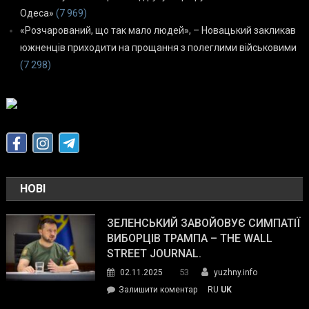
Одеса»
(7 969)
«Розчарований, що так мало людей», – Новацький закликав
южненців приходити на прощання з полеглими військовими
(7 298)
НОВІ
ЗЕЛЕНСЬКИЙ ЗАВОЙОВУЄ СИМПАТІЇ
ВИБОРЦІВ ТРАМПА – THE WALL
STREET JOURNAL.
53
02.11.2025
yuzhny.info
on
Залишити коментар
RU
UK
Зеленський