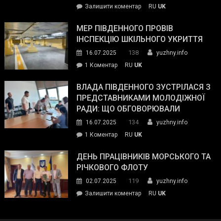
on
Залишити коментар
RU
UK
та
Інспектор
антикорупційних
ДСНС
МЕР ПІВДЕННОГО ПРОВІВ
органів:
власноруч
ІНСПЕКЦІЮ ШКІЛЬНОГО УКРИТТЯ
«Наш
ліквідував
спільний
138
16.07.2025
yuzhny.info
пожежу
ворог
до
1 Коментар
RU
UK
у
—
Мер
Південному
російські
Південного
ВЛАДА ПІВДЕННОГО ЗУСТРІЛАСЯ З
окупанти.
провів
ПРЕДСТАВНИКАМИ МОЛОДІЖНОЇ
Маємо
інспекцію
РАДИ: ЩО ОБГОВОРЮВАЛИ
діяти
шкільного
134
16.07.2025
yuzhny.info
як
укриття
команда
до
1 Коментар
RU
UK
України»
Влада
Південного
ДЕНЬ ПРАЦІВНИКІВ МОРСЬКОГО ТА
зустрілася
РІЧКОВОГО ФЛОТУ
з
119
02.07.2025
yuzhny.info
представниками
on
Залишити коментар
RU
UK
молодіжної
День
ради:
працівників
що