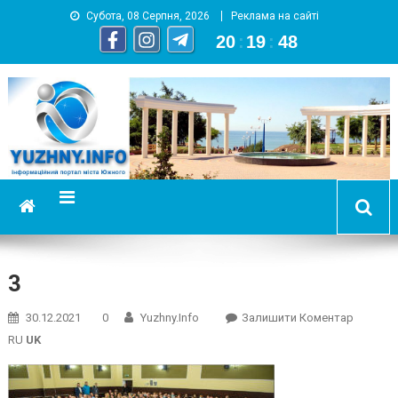
Субота, 08 Серпня, 2026
Реклама на сайті
20
:
19
:
49
YUZHNY.INFO
информационный портал города Южный
3
On
30.12.2021
0
Yuzhny.info
Залишити Коментар
3
RU
UK