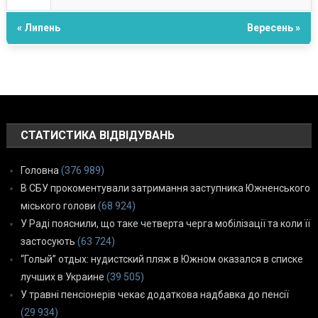
« Липень
Вересень »
СТАТИСТИКА ВІДВІДУВАНЬ
Головна
(376 989)
В СБУ прокоментували затримання заступника Южненського
міського голови
(68 924)
У Раді пояснили, що таке четверта черга мобілізації та коли її
застосують
(63 724)
“Голый” отдых: нудистский пляж в Южном оказался в списке
лучших в Украине
(39 505)
У травні пенсіонерів чекає додаткова надбавка до пенсії
(29 934)