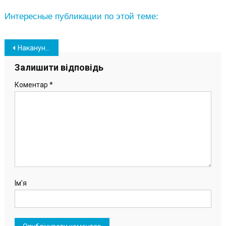
Интересные публикации по этой теме:
Навігація
Накануне Нового года в порту “Южный” прошло праздничное мероприятие (фото)
записів
Залишити відповідь
Коментар
*
Ім'я