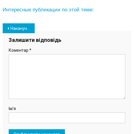
Интересные публикации по этой теме:
Навігація
Накануне Крещения спасатели обратились к жителям Южненской ОТГ
записів
Залишити відповідь
Коментар
*
Ім'я