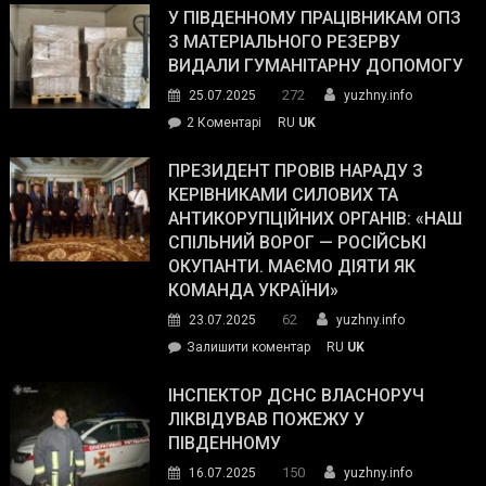
завойовує
У ПІВДЕННОМУ ПРАЦІВНИКАМ ОПЗ
симпатії
З МАТЕРІАЛЬНОГО РЕЗЕРВУ
виборців
ВИДАЛИ ГУМАНІТАРНУ ДОПОМОГУ
Трампа
272
25.07.2025
yuzhny.info
–
до
2 Коментарі
RU
UK
The
У
Wall
Південному
ПРЕЗИДЕНТ ПРОВІВ НАРАДУ З
Street
працівникам
КЕРІВНИКАМИ СИЛОВИХ ТА
Journal.
ОПЗ
АНТИКОРУПЦІЙНИХ ОРГАНІВ: «НАШ
з
СПІЛЬНИЙ ВОРОГ — РОСІЙСЬКІ
матеріального
ОКУПАНТИ. МАЄМО ДІЯТИ ЯК
резерву
КОМАНДА УКРАЇНИ»
видали
62
23.07.2025
yuzhny.info
гуманітарну
on
Залишити коментар
RU
UK
допомогу
Президент
провів
ІНСПЕКТОР ДСНС ВЛАСНОРУЧ
нараду
ЛІКВІДУВАВ ПОЖЕЖУ У
з
ПІВДЕННОМУ
керівниками
150
16.07.2025
yuzhny.info
силових