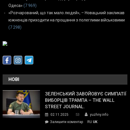
Одеса»
(7 969)
«Розчарований, що так мало людей», – Новацький закликав
южненців приходити на прощання з полеглими військовими
(7 298)
НОВІ
ЗЕЛЕНСЬКИЙ ЗАВОЙОВУЄ СИМПАТІЇ
ВИБОРЦІВ ТРАМПА – THE WALL
STREET JOURNAL.
53
02.11.2025
yuzhny.info
on
Залишити коментар
RU
UK
Зеленський