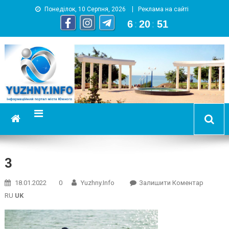
Понеділок, 10 Серпня, 2026
Реклама на сайті
6
:
20
:
52
YUZHNY.INFO
информационный портал города Южный
3
On
18.01.2022
0
Yuzhny.info
Залишити Коментар
3
RU
UK