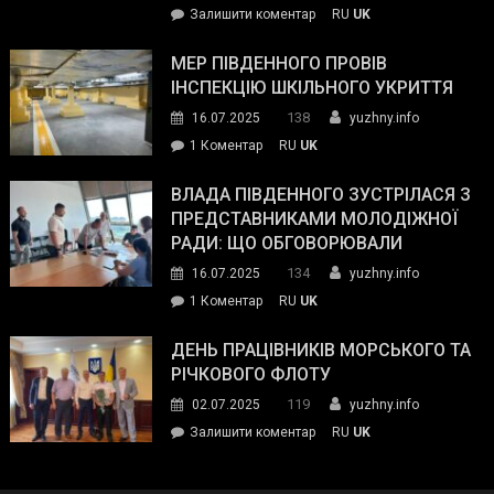
on
Залишити коментар
RU
UK
та
Інспектор
антикорупційних
ДСНС
МЕР ПІВДЕННОГО ПРОВІВ
органів:
власноруч
ІНСПЕКЦІЮ ШКІЛЬНОГО УКРИТТЯ
«Наш
ліквідував
спільний
138
16.07.2025
yuzhny.info
пожежу
ворог
до
1 Коментар
RU
UK
у
—
Мер
Південному
російські
Південного
ВЛАДА ПІВДЕННОГО ЗУСТРІЛАСЯ З
окупанти.
провів
ПРЕДСТАВНИКАМИ МОЛОДІЖНОЇ
Маємо
інспекцію
РАДИ: ЩО ОБГОВОРЮВАЛИ
діяти
шкільного
134
16.07.2025
yuzhny.info
як
укриття
команда
до
1 Коментар
RU
UK
України»
Влада
Південного
ДЕНЬ ПРАЦІВНИКІВ МОРСЬКОГО ТА
зустрілася
РІЧКОВОГО ФЛОТУ
з
119
02.07.2025
yuzhny.info
представниками
on
Залишити коментар
RU
UK
молодіжної
День
ради:
працівників
що