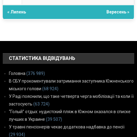
« Липень
Вересень »
СТАТИСТИКА ВІДВІДУВАНЬ
Головна
(376 989)
В СБУ прокоментували затримання заступника Южненського
міського голови
(68 924)
У Раді пояснили, що таке четверта черга мобілізації та коли її
застосують
(63 724)
“Голый” отдых: нудистский пляж в Южном оказался в списке
лучших в Украине
(39 507)
У травні пенсіонерів чекає додаткова надбавка до пенсії
(29 934)