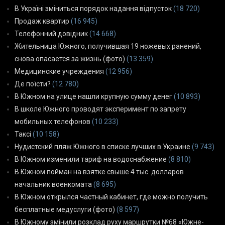
В Україні зміниться порядок надання відпусток
(18 720)
Продаж квартир
(16 945)
Телефонний довідник
(14 668)
Жительница Южного, получившая 19 ножевых ранений,
снова опасается за жизнь (фото)
(13 359)
Медицинские учреждения
(12 956)
Де поїсти?
(12 780)
В Южном на улице нашли крупную сумму денег
(10 893)
В школе Южного проводят эксперимент по запрету
мобильных телефонов
(10 233)
Таксі
(10 158)
Нудистский пляж Южного в списке лучших в Украине
(9 743)
В Южном изменили тариф на водоснабжение
(8 810)
В Южном пойман на взятке свыше 4 тыс. долларов
начальник военкомата
(8 695)
В Южном открылся частный кабинет, где можно получить
бесплатные медуслуги (фото)
(8 597)
В Южному змінили розклад руху маршрутки №68 «Южне-