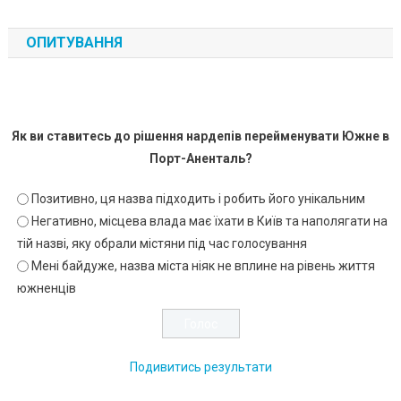
ОПИТУВАННЯ
Як ви ставитесь до рішення нардепів перейменувати Южне в
Порт-Аненталь?
Позитивно, ця назва підходить і робить його унікальним
Негативно, місцева влада має їхати в Київ та наполягати на
тій назві, яку обрали містяни під час голосування
Мені байдуже, назва міста ніяк не вплине на рівень життя
южненців
Подивитись результати