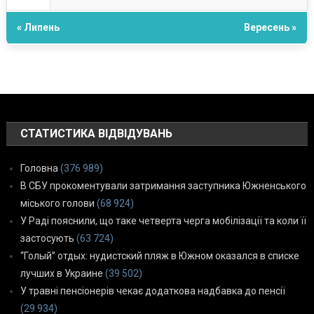
« Липень
Вересень »
СТАТИСТИКА ВІДВІДУВАНЬ
Головна
(376 989)
В СБУ прокоментували затримання заступника Южненського
міського голови
(68 924)
У Раді пояснили, що таке четверта черга мобілізації та коли її
застосують
(63 724)
“Голый” отдых: нудистский пляж в Южном оказался в списке
лучших в Украине
(39 502)
У травні пенсіонерів чекає додаткова надбавка до пенсії
(29 934)