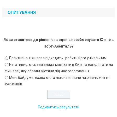
ОПИТУВАННЯ
Як ви ставитесь до рішення нардепів перейменувати Южне в
Порт-Аненталь?
Позитивно, ця назва підходить і робить його унікальним
Негативно, місцева влада має їхати в Київ та наполягати на
тій назві, яку обрали містяни під час голосування
Мені байдуже, назва міста ніяк не вплине на рівень життя
южненців
Подивитись результати