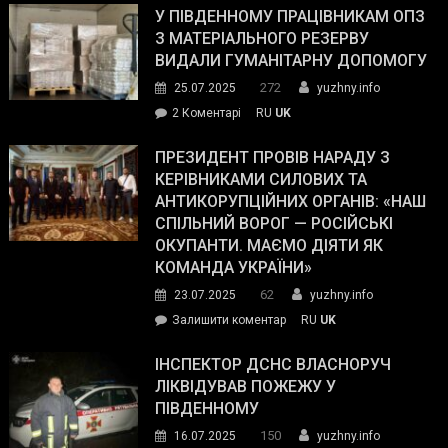
завойовує
У ПІВДЕННОМУ ПРАЦІВНИКАМ ОПЗ
симпатії
З МАТЕРІАЛЬНОГО РЕЗЕРВУ
виборців
ВИДАЛИ ГУМАНІТАРНУ ДОПОМОГУ
Трампа
272
25.07.2025
yuzhny.info
–
до
2 Коментарі
RU
UK
The
У
Wall
Південному
ПРЕЗИДЕНТ ПРОВІВ НАРАДУ З
Street
працівникам
КЕРІВНИКАМИ СИЛОВИХ ТА
Journal.
ОПЗ
АНТИКОРУПЦІЙНИХ ОРГАНІВ: «НАШ
з
СПІЛЬНИЙ ВОРОГ — РОСІЙСЬКІ
матеріального
ОКУПАНТИ. МАЄМО ДІЯТИ ЯК
резерву
КОМАНДА УКРАЇНИ»
видали
62
23.07.2025
yuzhny.info
гуманітарну
on
Залишити коментар
RU
UK
допомогу
Президент
провів
ІНСПЕКТОР ДСНС ВЛАСНОРУЧ
нараду
ЛІКВІДУВАВ ПОЖЕЖУ У
з
ПІВДЕННОМУ
керівниками
150
16.07.2025
yuzhny.info
силових