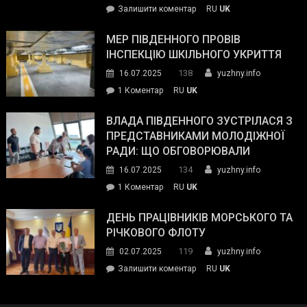
on
Залишити коментар
RU
UK
та
Інспектор
антикорупційних
ДСНС
МЕР ПІВДЕННОГО ПРОВІВ
органів:
власноруч
ІНСПЕКЦІЮ ШКІЛЬНОГО УКРИТТЯ
«Наш
ліквідував
спільний
138
16.07.2025
yuzhny.info
пожежу
ворог
до
1 Коментар
RU
UK
у
—
Мер
Південному
російські
Південного
ВЛАДА ПІВДЕННОГО ЗУСТРІЛАСЯ З
окупанти.
провів
ПРЕДСТАВНИКАМИ МОЛОДІЖНОЇ
Маємо
інспекцію
РАДИ: ЩО ОБГОВОРЮВАЛИ
діяти
шкільного
134
16.07.2025
yuzhny.info
як
укриття
команда
до
1 Коментар
RU
UK
України»
Влада
Південного
ДЕНЬ ПРАЦІВНИКІВ МОРСЬКОГО ТА
зустрілася
РІЧКОВОГО ФЛОТУ
з
119
02.07.2025
yuzhny.info
представниками
on
Залишити коментар
RU
UK
молодіжної
День
ради:
працівників
що