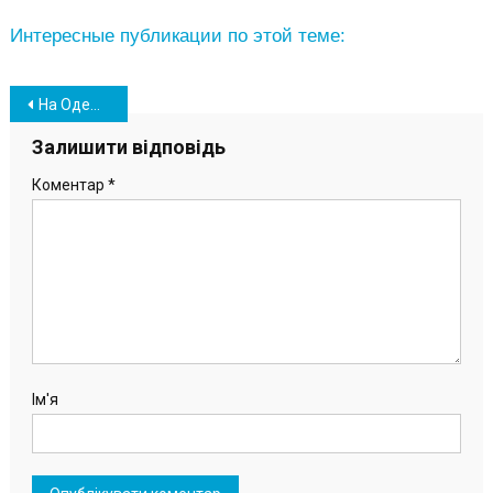
Интересные публикации по этой теме:
Навігація
На Одещині 3 людей загинули і 22 поранені внаслідок атаки РФ
записів
Залишити відповідь
Коментар
*
Ім'я