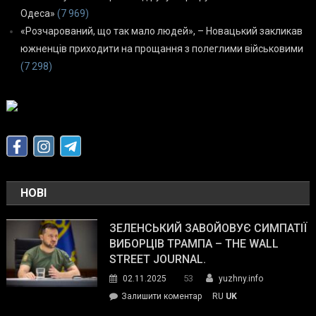
Одеса»
(7 969)
«Розчарований, що так мало людей», – Новацький закликав
южненців приходити на прощання з полеглими військовими
(7 298)
НОВІ
ЗЕЛЕНСЬКИЙ ЗАВОЙОВУЄ СИМПАТІЇ
ВИБОРЦІВ ТРАМПА – THE WALL
STREET JOURNAL.
53
02.11.2025
yuzhny.info
on
Залишити коментар
RU
UK
Зеленський