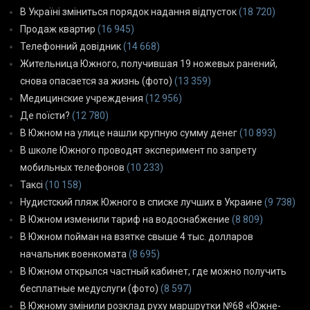
В Україні зміниться порядок надання відпусток
(18 720)
Продаж квартир
(16 945)
Телефонний довідник
(14 668)
Жительница Южного, получившая 19 ножевых ранений,
снова опасается за жизнь (фото)
(13 359)
Медицинские учреждения
(12 956)
Де поїсти?
(12 780)
В Южном на улице нашли крупную сумму денег
(10 893)
В школе Южного проводят эксперимент по запрету
мобильных телефонов
(10 233)
Таксі
(10 158)
Нудистский пляж Южного в списке лучших в Украине
(9 738)
В Южном изменили тариф на водоснабжение
(8 809)
В Южном пойман на взятке свыше 4 тыс. долларов
начальник военкомата
(8 695)
В Южном открылся частный кабинет, где можно получить
бесплатные медуслуги (фото)
(8 597)
В Южному змінили розклад руху маршрутки №68 «Южне-