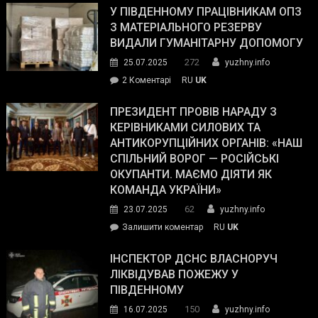
завойовує
У ПІВДЕННОМУ ПРАЦІВНИКАМ ОПЗ
симпатії
З МАТЕРІАЛЬНОГО РЕЗЕРВУ
виборців
ВИДАЛИ ГУМАНІТАРНУ ДОПОМОГУ
Трампа
272
25.07.2025
yuzhny.info
–
до
2 Коментарі
RU
UK
The
У
Wall
Південному
ПРЕЗИДЕНТ ПРОВІВ НАРАДУ З
Street
працівникам
КЕРІВНИКАМИ СИЛОВИХ ТА
Journal.
ОПЗ
АНТИКОРУПЦІЙНИХ ОРГАНІВ: «НАШ
з
СПІЛЬНИЙ ВОРОГ — РОСІЙСЬКІ
матеріального
ОКУПАНТИ. МАЄМО ДІЯТИ ЯК
резерву
КОМАНДА УКРАЇНИ»
видали
62
23.07.2025
yuzhny.info
гуманітарну
on
Залишити коментар
RU
UK
допомогу
Президент
провів
ІНСПЕКТОР ДСНС ВЛАСНОРУЧ
нараду
ЛІКВІДУВАВ ПОЖЕЖУ У
з
ПІВДЕННОМУ
керівниками
150
16.07.2025
yuzhny.info
силових