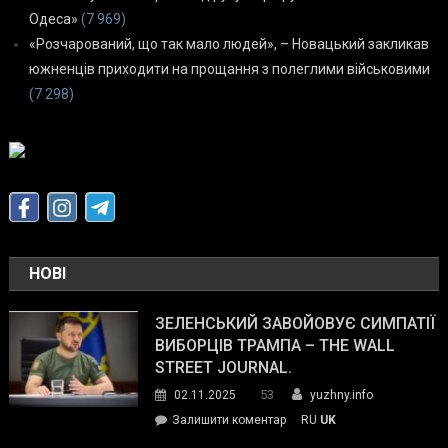
Одеса»
(7 969)
«Розчарований, що так мало людей», – Новацький закликав
южненців приходити на прощання з полеглими військовими
(7 298)
НОВІ
ЗЕЛЕНСЬКИЙ ЗАВОЙОВУЄ СИМПАТІЇ
ВИБОРЦІВ ТРАМПА – THE WALL
STREET JOURNAL.
53
02.11.2025
yuzhny.info
on
Залишити коментар
RU
UK
Зеленський