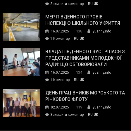
on
Залишити коментар
RU
UK
та
Інспектор
антикорупційних
ДСНС
МЕР ПІВДЕННОГО ПРОВІВ
органів:
власноруч
ІНСПЕКЦІЮ ШКІЛЬНОГО УКРИТТЯ
«Наш
ліквідував
спільний
138
16.07.2025
yuzhny.info
пожежу
ворог
до
1 Коментар
RU
UK
у
—
Мер
Південному
російські
Південного
ВЛАДА ПІВДЕННОГО ЗУСТРІЛАСЯ З
окупанти.
провів
ПРЕДСТАВНИКАМИ МОЛОДІЖНОЇ
Маємо
інспекцію
РАДИ: ЩО ОБГОВОРЮВАЛИ
діяти
шкільного
134
16.07.2025
yuzhny.info
як
укриття
команда
до
1 Коментар
RU
UK
України»
Влада
Південного
ДЕНЬ ПРАЦІВНИКІВ МОРСЬКОГО ТА
зустрілася
РІЧКОВОГО ФЛОТУ
з
119
02.07.2025
yuzhny.info
представниками
on
Залишити коментар
RU
UK
молодіжної
День
ради:
працівників
що