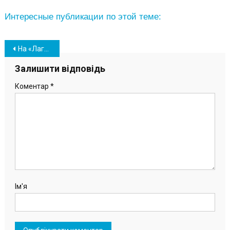
Интересные публикации по этой теме:
Навігація
На «Лагуне» устанавливают фотозоны и обследуют акваторию пляжа
записів
Залишити відповідь
Коментар
*
Ім'я