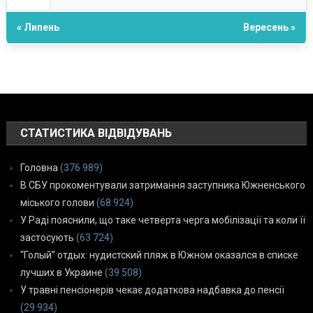
« Липень
Вересень »
СТАТИСТИКА ВІДВІДУВАНЬ
Головна
(376 989)
В СБУ прокоментували затримання заступника Южненського
міського голови
(68 924)
У Раді пояснили, що таке четверта черга мобілізації та коли її
застосують
(63 724)
“Голый” отдых: нудистский пляж в Южном оказался в списке
лучших в Украине
(39 508)
У травні пенсіонерів чекає додаткова надбавка до пенсії
(29 934)