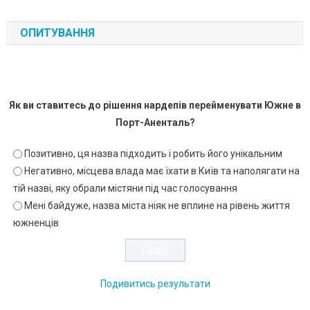
ОПИТУВАННЯ
Як ви ставитесь до рішення нардепів перейменувати Южне в
Порт-Аненталь?
Позитивно, ця назва підходить і робить його унікальним
Негативно, місцева влада має їхати в Київ та наполягати на
тій назві, яку обрали містяни під час голосування
Мені байдуже, назва міста ніяк не вплине на рівень життя
южненців
Подивитись результати