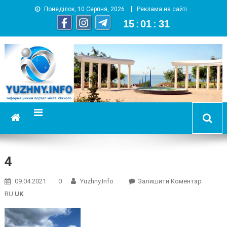
Понеділок, 10 Серпня, 2026
Реклама на сайті
15
:
01
:
32
YUZHNY.INFO
информационный портал города Южный
4
On
09.04.2021
0
Yuzhny.info
Залишити Коментар
4
RU
UK