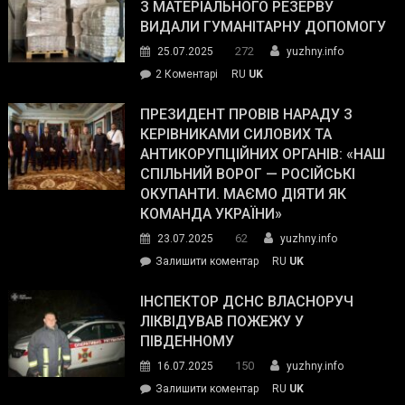
симпатії
З МАТЕРІАЛЬНОГО РЕЗЕРВУ
виборців
ВИДАЛИ ГУМАНІТАРНУ ДОПОМОГУ
Трампа
272
25.07.2025
yuzhny.info
–
до
2 Коментарі
RU
UK
The
У
Wall
Південному
ПРЕЗИДЕНТ ПРОВІВ НАРАДУ З
Street
працівникам
КЕРІВНИКАМИ СИЛОВИХ ТА
Journal.
ОПЗ
АНТИКОРУПЦІЙНИХ ОРГАНІВ: «НАШ
з
СПІЛЬНИЙ ВОРОГ — РОСІЙСЬКІ
матеріального
ОКУПАНТИ. МАЄМО ДІЯТИ ЯК
резерву
КОМАНДА УКРАЇНИ»
видали
62
23.07.2025
yuzhny.info
гуманітарну
on
Залишити коментар
RU
UK
допомогу
Президент
провів
ІНСПЕКТОР ДСНС ВЛАСНОРУЧ
нараду
ЛІКВІДУВАВ ПОЖЕЖУ У
з
ПІВДЕННОМУ
керівниками
150
16.07.2025
yuzhny.info
силових
on
Залишити коментар
RU
UK
та