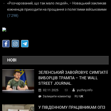
«Розчарований, що так мало людей», – Новацький закликав
южненців приходити на прощання з полеглими військовими
(7 298)
НОВІ
ЗЕЛЕНСЬКИЙ ЗАВОЙОВУЄ СИМПАТІЇ
ВИБОРЦІВ ТРАМПА – THE WALL
STREET JOURNAL.
53
02.11.2025
yuzhny.info
on
Залишити коментар
RU
UK
Зеленський
завойовує
У ПІВДЕННОМУ ПРАЦІВНИКАМ ОПЗ