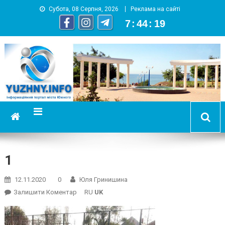
Субота, 08 Серпня, 2026
Реклама на сайті
7
:
44
:
20
YUZHNY.INFO
информационный портал города Южный
1
12.11.2020
0
Юля Гринишина
On
Залишити Коментар
RU
UK
1