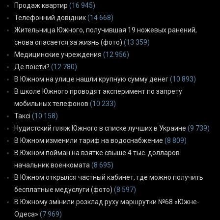
Продаж квартир
(16 945)
Телефонний довідник
(14 668)
Жительница Южного, получившая 19 ножевых ранений,
снова опасается за жизнь (фото)
(13 359)
Медицинские учреждения
(12 956)
Де поїсти?
(12 780)
В Южном на улице нашли крупную сумму денег
(10 893)
В школе Южного проводят эксперимент по запрету
мобильных телефонов
(10 233)
Таксі
(10 158)
Нудистский пляж Южного в списке лучших в Украине
(9 739)
В Южном изменили тариф на водоснабжение
(8 809)
В Южном пойман на взятке свыше 4 тыс. долларов
начальник военкомата
(8 695)
В Южном открылся частный кабинет, где можно получить
бесплатные медуслуги (фото)
(8 597)
В Южному змінили розклад руху маршрутки №68 «Южне-
Одеса»
(7 969)