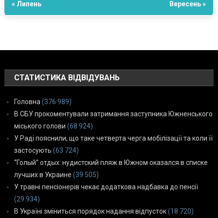
« Липень
Вересень »
СТАТИСТИКА ВІДВІДУВАНЬ
Головна
(376 989)
В СБУ прокоментували затримання заступника Южненського
міського голови
(68 924)
У Раді пояснили, що таке четверта черга мобілізації та коли її
застосують
(63 724)
“Голый” отдых: нудистский пляж в Южном оказался в списке
лучших в Украине
(39 505)
У травні пенсіонерів чекає додаткова надбавка до пенсії
(29 934)
В Україні зміниться порядок надання відпусток
(18 720)