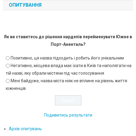
ОПИТУВАННЯ
Як ви ставитесь до рішення нардепів перейменувати Южне в
Порт-Аненталь?
Позитивно, ця назва підходить і робить його унікальним
Негативно, місцева влада має їхати в Київ та наполягати на
тій назві, яку обрали містяни під час голосування
Мені байдуже, назва міста ніяк не вплине на рівень життя
южненців
Подивитись результати
Архів опитувань