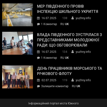
Інспектор
антикорупційних
ДСНС
МЕР ПІВДЕННОГО ПРОВІВ
органів:
власноруч
ІНСПЕКЦІЮ ШКІЛЬНОГО УКРИТТЯ
«Наш
ліквідував
спільний
138
16.07.2025
yuzhny.info
пожежу
ворог
до
1 Коментар
RU
UK
у
—
Мер
Південному
російські
Південного
ВЛАДА ПІВДЕННОГО ЗУСТРІЛАСЯ З
окупанти.
провів
ПРЕДСТАВНИКАМИ МОЛОДІЖНОЇ
Маємо
інспекцію
РАДИ: ЩО ОБГОВОРЮВАЛИ
діяти
шкільного
134
16.07.2025
yuzhny.info
як
укриття
команда
до
1 Коментар
RU
UK
України»
Влада
Південного
ДЕНЬ ПРАЦІВНИКІВ МОРСЬКОГО ТА
зустрілася
РІЧКОВОГО ФЛОТУ
з
119
02.07.2025
yuzhny.info
представниками
on
Залишити коментар
RU
UK
молодіжної
День
ради:
працівників
що
морського
обговорювали
Інформаційний портал міста Южного
та