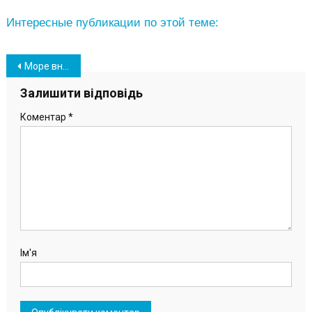
Интересные публикации по этой теме:
Навігація
Море вновь смыло часть пляжа: в Южном заказали проект по берегоукреплению
записів
Залишити відповідь
Коментар
*
Ім'я