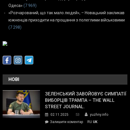
Одеса»
(7 969)
«Розчарований, що так мало людей», – Новацький закликав
южненців приходити на прощання з полеглими військовими
(7 298)
НОВІ
ЗЕЛЕНСЬКИЙ ЗАВОЙОВУЄ СИМПАТІЇ
ВИБОРЦІВ ТРАМПА – THE WALL
STREET JOURNAL.
53
02.11.2025
yuzhny.info
on
Залишити коментар
RU
UK
Зеленський