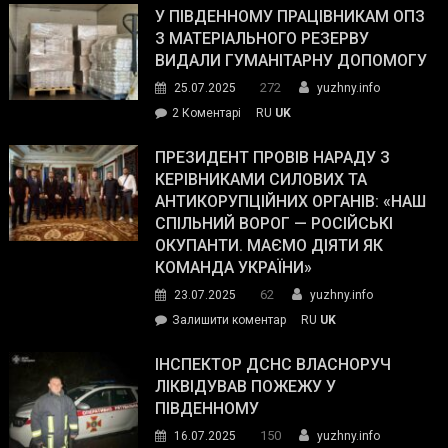
завойовує
У ПІВДЕННОМУ ПРАЦІВНИКАМ ОПЗ
симпатії
З МАТЕРІАЛЬНОГО РЕЗЕРВУ
виборців
ВИДАЛИ ГУМАНІТАРНУ ДОПОМОГУ
Трампа
272
25.07.2025
yuzhny.info
–
до
2 Коментарі
RU
UK
The
У
Wall
Південному
ПРЕЗИДЕНТ ПРОВІВ НАРАДУ З
Street
працівникам
КЕРІВНИКАМИ СИЛОВИХ ТА
Journal.
ОПЗ
АНТИКОРУПЦІЙНИХ ОРГАНІВ: «НАШ
з
СПІЛЬНИЙ ВОРОГ — РОСІЙСЬКІ
матеріального
ОКУПАНТИ. МАЄМО ДІЯТИ ЯК
резерву
КОМАНДА УКРАЇНИ»
видали
62
23.07.2025
yuzhny.info
гуманітарну
on
Залишити коментар
RU
UK
допомогу
Президент
провів
ІНСПЕКТОР ДСНС ВЛАСНОРУЧ
нараду
ЛІКВІДУВАВ ПОЖЕЖУ У
з
ПІВДЕННОМУ
керівниками
150
16.07.2025
yuzhny.info
силових