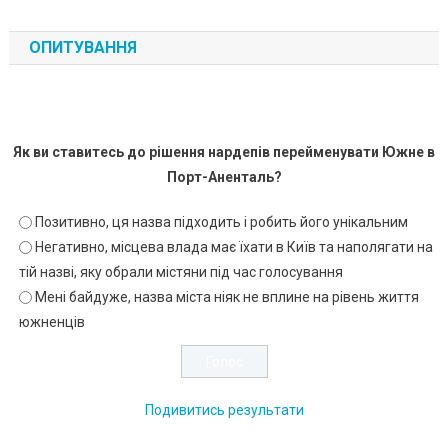
ОПИТУВАННЯ
Як ви ставитесь до рішення нардепів перейменувати Южне в
Порт-Аненталь?
Позитивно, ця назва підходить і робить його унікальним
Негативно, місцева влада має їхати в Київ та наполягати на
тій назві, яку обрали містяни під час голосування
Мені байдуже, назва міста ніяк не вплине на рівень життя
южненців
Подивитись результати