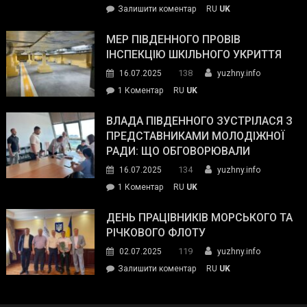
on
Залишити коментар
RU
UK
та
Інспектор
антикорупційних
ДСНС
МЕР ПІВДЕННОГО ПРОВІВ
органів:
власноруч
ІНСПЕКЦІЮ ШКІЛЬНОГО УКРИТТЯ
«Наш
ліквідував
спільний
138
16.07.2025
yuzhny.info
пожежу
ворог
до
1 Коментар
RU
UK
у
—
Мер
Південному
російські
Південного
ВЛАДА ПІВДЕННОГО ЗУСТРІЛАСЯ З
окупанти.
провів
ПРЕДСТАВНИКАМИ МОЛОДІЖНОЇ
Маємо
інспекцію
РАДИ: ЩО ОБГОВОРЮВАЛИ
діяти
шкільного
134
16.07.2025
yuzhny.info
як
укриття
команда
до
1 Коментар
RU
UK
України»
Влада
Південного
ДЕНЬ ПРАЦІВНИКІВ МОРСЬКОГО ТА
зустрілася
РІЧКОВОГО ФЛОТУ
з
119
02.07.2025
yuzhny.info
представниками
on
Залишити коментар
RU
UK
молодіжної
День
ради:
працівників
що