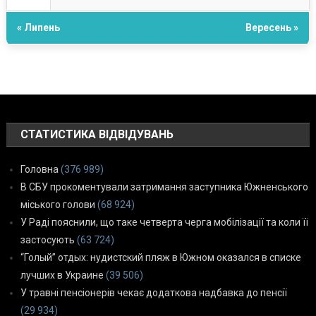
« Липень
Вересень »
СТАТИСТИКА ВІДВІДУВАНЬ
Головна
(376 989)
В СБУ прокоментували затримання заступника Южненського
міського голови
(68 924)
У Раді пояснили, що таке четверта черга мобілізації та коли її
застосують
(63 724)
“Голый” отдых: нудистский пляж в Южном оказался в списке
лучших в Украине
(39 506)
У травні пенсіонерів чекає додаткова надбавка до пенсії
(29 934)