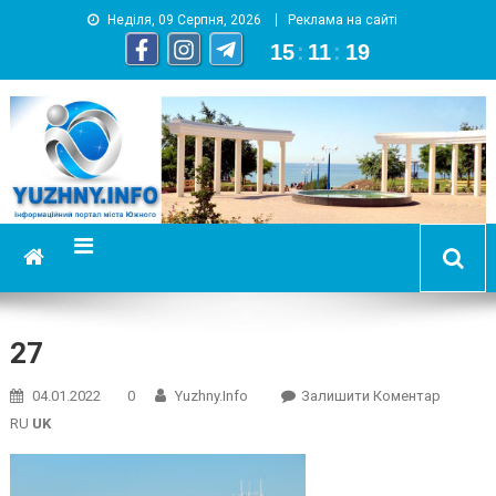
Неділя, 09 Серпня, 2026
Реклама на сайті
15
:
11
:
20
YUZHNY.INFO
информационный портал города Южный
27
On
04.01.2022
0
Yuzhny.info
Залишити Коментар
27
RU
UK