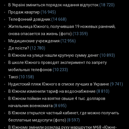
В Україні зміниться порядок надання відпусток
(18 720)
Продаж квартир
(16 945)
Телефонний довідник
(14 668)
Жительница Южного, получившая 19 ножевых ранений,
снова опасается за жизнь (фото)
(13 359)
Медицинские учреждения
(12 956)
Де поїсти?
(12 780)
В Южном на улице нашли крупную сумму денег
(10 893)
В школе Южного проводят эксперимент по запрету
мобильных телефонов
(10 233)
Таксі
(10 158)
Нудистский пляж Южного в списке лучших в Украине
(9 741)
В Южном изменили тариф на водоснабжение
(8 810)
В Южном пойман на взятке свыше 4 тыс. долларов
начальник военкомата
(8 695)
В Южном открылся частный кабинет, где можно получить
бесплатные медуслуги (фото)
(8 597)
В Южному змінили розклад руху маршрутки №68 «Южне-