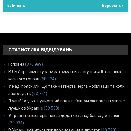
« Липень
Вересень »
СТАТИСТИКА ВІДВІДУВАНЬ
Головна
(376 989)
В СБУ прокоментували затримання заступника Южненського
міського голови
(68 924)
У Раді пояснили, що таке четверта черга мобілізації та коли її
застосують
(63 724)
“Голый” отдых: нудистский пляж в Южном оказался в списке
лучших в Украине
(39 503)
У травні пенсіонерів чекає додаткова надбавка до пенсії
(29 934)
В Україні зміниться порядок надання відпусток
(18 720)