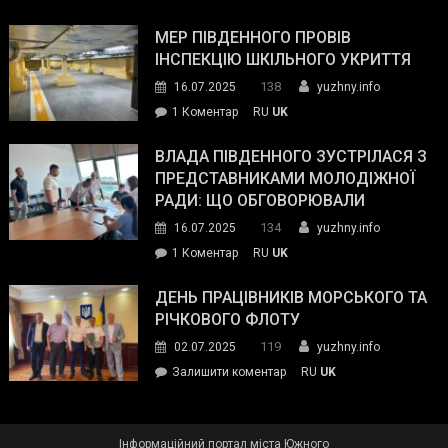
Інспектор
антикорупційних
ДСНС
МЕР ПІВДЕННОГО ПРОВІВ
органів:
власноруч
ІНСПЕКЦІЮ ШКІЛЬНОГО УКРИТТЯ
«Наш
ліквідував
спільний
138
16.07.2025
yuzhny.info
пожежу
ворог
до
1 Коментар
RU
UK
у
—
Мер
Південному
російські
Південного
ВЛАДА ПІВДЕННОГО ЗУСТРІЛАСЯ З
окупанти.
провів
ПРЕДСТАВНИКАМИ МОЛОДІЖНОЇ
Маємо
інспекцію
РАДИ: ЩО ОБГОВОРЮВАЛИ
діяти
шкільного
134
16.07.2025
yuzhny.info
як
укриття
команда
до
1 Коментар
RU
UK
України»
Влада
Південного
ДЕНЬ ПРАЦІВНИКІВ МОРСЬКОГО ТА
зустрілася
РІЧКОВОГО ФЛОТУ
з
119
02.07.2025
yuzhny.info
представниками
on
Залишити коментар
RU
UK
молодіжної
День
ради:
працівників
що
морського
обговорювали
Інформаційний портал міста Южного