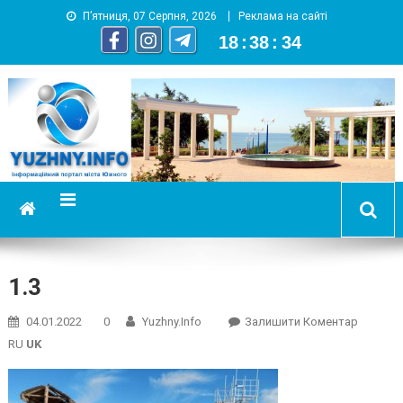
П’ятниця, 07 Серпня, 2026
Реклама на сайті
18
:
38
:
35
YUZHNY.INFO
информационный портал города Южный
1.3
On
04.01.2022
0
Yuzhny.info
Залишити Коментар
1.3
RU
UK