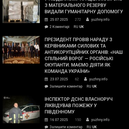
симпатії
З МАТЕРІАЛЬНОГО РЕЗЕРВУ
виборців
ВИДАЛИ ГУМАНІТАРНУ ДОПОМОГУ
Трампа
272
25.07.2025
yuzhny.info
–
до
2 Коментарі
RU
UK
The
У
Wall
Південному
ПРЕЗИДЕНТ ПРОВІВ НАРАДУ З
Street
працівникам
КЕРІВНИКАМИ СИЛОВИХ ТА
Journal.
ОПЗ
АНТИКОРУПЦІЙНИХ ОРГАНІВ: «НАШ
з
СПІЛЬНИЙ ВОРОГ — РОСІЙСЬКІ
матеріального
ОКУПАНТИ. МАЄМО ДІЯТИ ЯК
резерву
КОМАНДА УКРАЇНИ»
видали
62
23.07.2025
yuzhny.info
гуманітарну
on
Залишити коментар
RU
UK
допомогу
Президент
провів
ІНСПЕКТОР ДСНС ВЛАСНОРУЧ
нараду
ЛІКВІДУВАВ ПОЖЕЖУ У
з
ПІВДЕННОМУ
керівниками
150
16.07.2025
yuzhny.info
силових
on
Залишити коментар
RU
UK
та