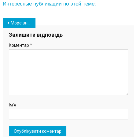
Интересные публикации по этой теме:
Навігація
Море вновь смыло часть пляжа: в Южном заказали проект по берегоукреплению
записів
Залишити відповідь
Коментар
*
Ім'я