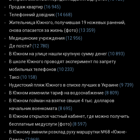
Продаж квартир
(16 945)
Телефонний довідник
(14 668)
Жительница Южного, получившая 19 ножевых ранений,
снова опасается за жизнь (фото)
(13 359)
Медицинские учреждения
(12 956)
Де поїсти?
(12 780)
В Южном на улице нашли крупную сумму денег
(10 893)
В школе Южного проводят эксперимент по запрету
мобильных телефонов
(10 233)
Таксі
(10 158)
Нудистский пляж Южного в списке лучших в Украине
(9 739)
В Южном изменили тариф на водоснабжение
(8 809)
В Южном пойман на взятке свыше 4 тыс. долларов
начальник военкомата
(8 695)
В Южном открылся частный кабинет, где можно получить
бесплатные медуслуги (фото)
(8 597)
В Южному змінили розклад руху маршрутки №68 «Южне-
Одеса»
(7 969)