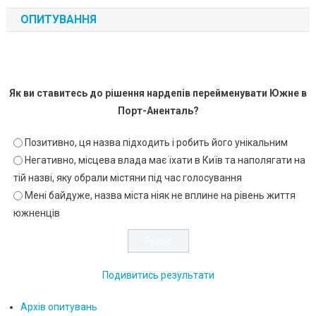
ОПИТУВАННЯ
Як ви ставитесь до рішення нардепів перейменувати Южне в
Порт-Аненталь?
Позитивно, ця назва підходить і робить його унікальним
Негативно, місцева влада має їхати в Київ та наполягати на
тій назві, яку обрали містяни під час голосування
Мені байдуже, назва міста ніяк не вплине на рівень життя
южненців
Подивитись результати
Архів опитувань