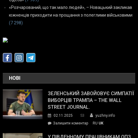
«Розчарований, що так мало людей», – Новацький закликав
южненців приходити на прощання з полеглими військовими
(7 298)
НОВІ
ЗЕЛЕНСЬКИЙ ЗАВОЙОВУЄ СИМПАТІЇ
ВИБОРЦІВ ТРАМПА – THE WALL
STREET JOURNAL.
53
02.11.2025
yuzhny.info
on
Залишити коментар
RU
UK
Зеленський
завойовує
У ПІВДЕННОМУ ПРАЦІВНИКАМ ОПЗ