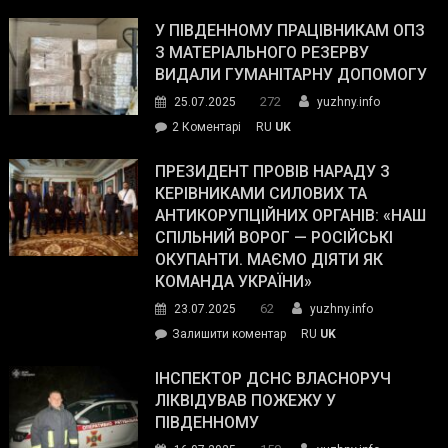
Зеленський
завойовує
У ПІВДЕННОМУ ПРАЦІВНИКАМ ОПЗ
симпатії
З МАТЕРІАЛЬНОГО РЕЗЕРВУ
виборців
ВИДАЛИ ГУМАНІТАРНУ ДОПОМОГУ
Трампа
272
25.07.2025
yuzhny.info
–
до
2 Коментарі
RU
UK
The
У
Wall
Південному
ПРЕЗИДЕНТ ПРОВІВ НАРАДУ З
Street
працівникам
КЕРІВНИКАМИ СИЛОВИХ ТА
Journal.
ОПЗ
АНТИКОРУПЦІЙНИХ ОРГАНІВ: «НАШ
з
СПІЛЬНИЙ ВОРОГ — РОСІЙСЬКІ
матеріального
ОКУПАНТИ. МАЄМО ДІЯТИ ЯК
резерву
КОМАНДА УКРАЇНИ»
видали
62
23.07.2025
yuzhny.info
гуманітарну
on
Залишити коментар
RU
UK
допомогу
Президент
провів
ІНСПЕКТОР ДСНС ВЛАСНОРУЧ
нараду
ЛІКВІДУВАВ ПОЖЕЖУ У
з
ПІВДЕННОМУ
керівниками