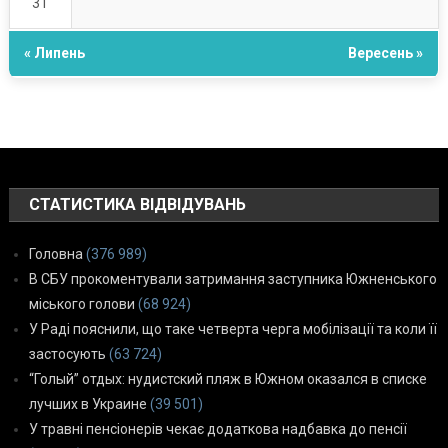
31
« Липень
Вересень »
СТАТИСТИКА ВІДВІДУВАНЬ
Головна
(376 989)
В СБУ прокоментували затримання заступника Южненського
міського голови
(68 924)
У Раді пояснили, що таке четверта черга мобілізації та коли її
застосують
(63 724)
“Голый” отдых: нудистский пляж в Южном оказался в списке
лучших в Украине
(39 501)
У травні пенсіонерів чекає додаткова надбавка до пенсії