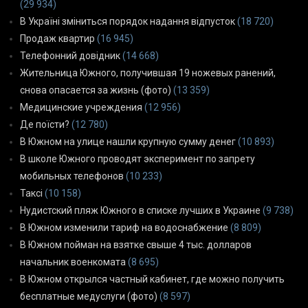
(29 934)
В Україні зміниться порядок надання відпусток
(18 720)
Продаж квартир
(16 945)
Телефонний довідник
(14 668)
Жительница Южного, получившая 19 ножевых ранений,
снова опасается за жизнь (фото)
(13 359)
Медицинские учреждения
(12 956)
Де поїсти?
(12 780)
В Южном на улице нашли крупную сумму денег
(10 893)
В школе Южного проводят эксперимент по запрету
мобильных телефонов
(10 233)
Таксі
(10 158)
Нудистский пляж Южного в списке лучших в Украине
(9 738)
В Южном изменили тариф на водоснабжение
(8 809)
В Южном пойман на взятке свыше 4 тыс. долларов
начальник военкомата
(8 695)
В Южном открылся частный кабинет, где можно получить
бесплатные медуслуги (фото)
(8 597)