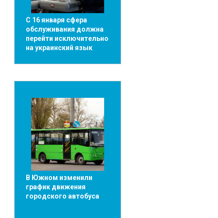
С 16 января сфера
обслуживания должна
перейти исключительно
на украинский язык
В Южном изменили
график движения
городского автобуса