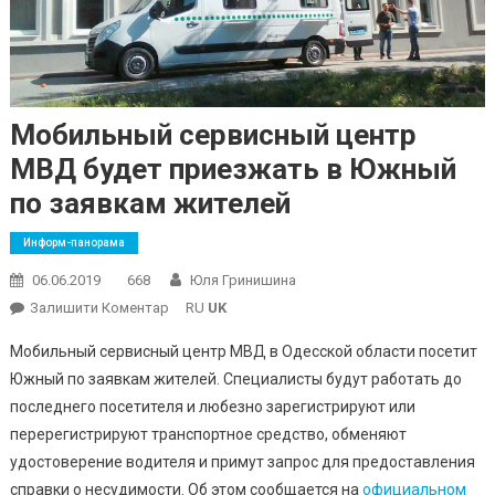
Мобильный сервисный центр
МВД будет приезжать в Южный
по заявкам жителей
Информ-панорама
06.06.2019
668
Юля Гринишина
On
Залишити Коментар
RU
UK
Мобильный
Мобильный сервисный центр МВД в Одесской области посетит
Сервисный
Южный по заявкам жителей. Специалисты будут работать до
Центр
последнего посетителя и любезно зарегистрируют или
МВД
перерегистрируют транспортное средство, обменяют
Будет
Приезжать
удостоверение водителя и примут запрос для предоставления
В
справки о несудимости. Об этом сообщается на
официальном