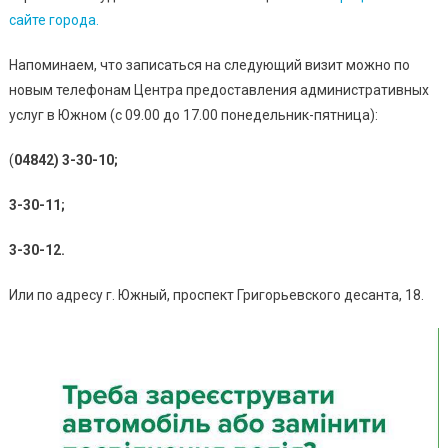
Южный
сайте города.
По
Заявкам
Напоминаем, что записаться на следующий визит можно по
Жителей
новым телефонам Центра предоставления административных
услуг в Южном (с 09.00 до 17.00 понедельник-пятница):
(
04842) 3-30-10;
3-30-11;
3-30-12.
Или по адресу г. Южный, проспект Григорьевского десанта, 18.