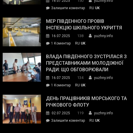
150
16.07.2025
yuzhny.info
силових
on
Залишити коментар
RU
UK
та
Інспектор
антикорупційних
ДСНС
МЕР ПІВДЕННОГО ПРОВІВ
органів:
власноруч
ІНСПЕКЦІЮ ШКІЛЬНОГО УКРИТТЯ
«Наш
ліквідував
спільний
138
16.07.2025
yuzhny.info
пожежу
ворог
до
1 Коментар
RU
UK
у
—
Мер
Південному
російські
Південного
ВЛАДА ПІВДЕННОГО ЗУСТРІЛАСЯ З
окупанти.
провів
ПРЕДСТАВНИКАМИ МОЛОДІЖНОЇ
Маємо
інспекцію
РАДИ: ЩО ОБГОВОРЮВАЛИ
діяти
шкільного
134
16.07.2025
yuzhny.info
як
укриття
команда
до
1 Коментар
RU
UK
України»
Влада
Південного
ДЕНЬ ПРАЦІВНИКІВ МОРСЬКОГО ТА
зустрілася
РІЧКОВОГО ФЛОТУ
з
119
02.07.2025
yuzhny.info
представниками
on
Залишити коментар
RU
UK
молодіжної
День
ради:
працівників