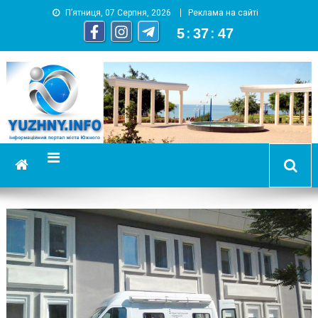
П’ятниця, 07 Серпня, 2026
Реклама на сайті
5
:
37
:
48
YUZHNY.INFO
информационный портал города Южный