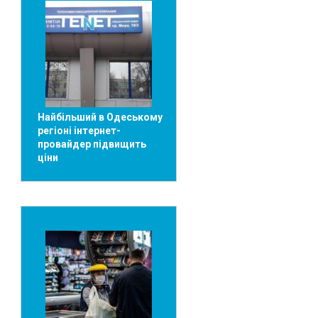
Найбільший в Одеському
регіоні інтернет-
провайдер підвищить
ціни