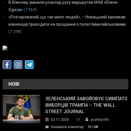
В Южному змінили розклад руху маршрутки №68 «Южне-
Одеса»
(7 969)
«Розчарований, що так мало людей», – Новацький закликав
южненців приходити на прощання з полеглими військовими
(7 298)
НОВІ
ЗЕЛЕНСЬКИЙ ЗАВОЙОВУЄ СИМПАТІЇ
ВИБОРЦІВ ТРАМПА – THE WALL
STREET JOURNAL.
53
02.11.2025
yuzhny.info
on
Залишити коментар
RU
UK