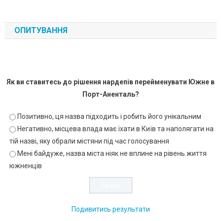
ОПИТУВАННЯ
Як ви ставитесь до рішення нардепів перейменувати Южне в
Порт-Аненталь?
Позитивно, ця назва підходить і робить його унікальним
Негативно, місцева влада має їхати в Київ та наполягати на
тій назві, яку обрали містяни під час голосування
Мені байдуже, назва міста ніяк не вплине на рівень життя
южненців
Подивитись результати