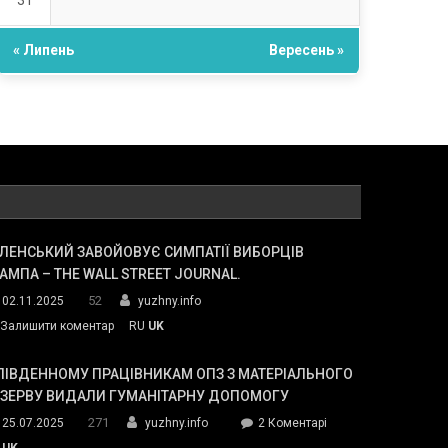
31
« Липень
Вересень »
ЛЕНСЬКИЙ ЗАВОЙОВУЄ СИМПАТІЇ ВИБОРЦІВ
АМПА – THE WALL STREET JOURNAL.
52
02.11.2025
yuzhny.info
on
Залишити коментар
RU
UK
Зеленський
завойовує
ПІВДЕННОМУ ПРАЦІВНИКАМ ОПЗ З МАТЕРІАЛЬНОГО
симпатії
ЕЗЕРВУ ВИДАЛИ ГУМАНІТАРНУ ДОПОМОГУ
виборців
271
до
25.07.2025
yuzhny.info
2 Коментарі
Трампа
У