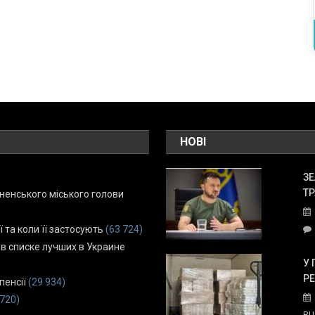
НОВІ
ЗЕ
ТР
енського міського голови
ї та коли її застосують
(63 724)
 в списке лучших в Украине
У 
Р
пенсії
(29 934)
 720)