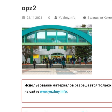
opz2
26.11.2021
0
Yuzhny.info
Залишити Коме
Использование материалов разрешается только 
на сайте
www.yuzhny.info.