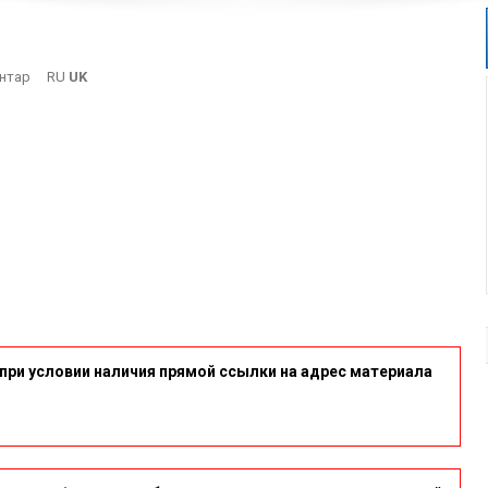
On
нтар
RU
UK
Opz2
при условии наличия прямой ссылки на адрес материала