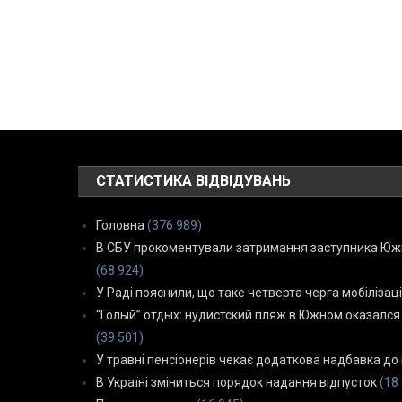
СТАТИСТИКА ВІДВІДУВАНЬ
Головна
(376 989)
В СБУ прокоментували затримання заступника Южн
(68 924)
У Раді пояснили, що таке четверта черга мобілізаці
“Голый” отдых: нудистский пляж в Южном оказался
(39 501)
У травні пенсіонерів чекає додаткова надбавка до 
В Україні зміниться порядок надання відпусток
(18