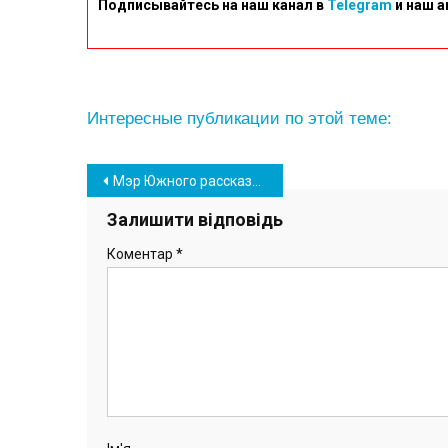
Подписывайтесь на наш канал в
Telegram
и наш а
Интересные публикации по этой теме:
Навігація
Мэр Южного рассказал об итогах встречи с руководителем ОПЗ
записів
Залишити відповідь
Коментар
*