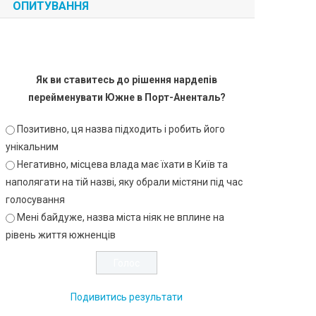
ОПИТУВАННЯ
Як ви ставитесь до рішення нардепів
перейменувати Южне в Порт-Аненталь?
Позитивно, ця назва підходить і робить його
унікальним
Негативно, місцева влада має їхати в Київ та
наполягати на тій назві, яку обрали містяни під час
голосування
Мені байдуже, назва міста ніяк не вплине на
рівень життя южненців
Подивитись результати