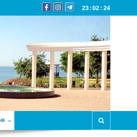
23
:
02
:
25
НЯ