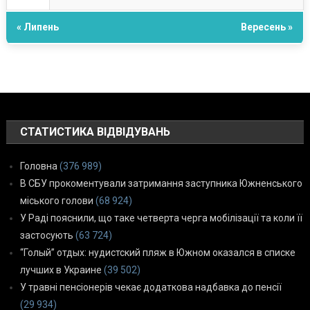
« Липень
Вересень »
СТАТИСТИКА ВІДВІДУВАНЬ
Головна
(376 989)
В СБУ прокоментували затримання заступника Южненського
міського голови
(68 924)
У Раді пояснили, що таке четверта черга мобілізації та коли її
застосують
(63 724)
“Голый” отдых: нудистский пляж в Южном оказался в списке
лучших в Украине
(39 502)
У травні пенсіонерів чекає додаткова надбавка до пенсії
(29 934)