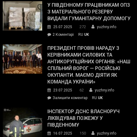
завойовує
У ПІВДЕННОМУ ПРАЦІВНИКАМ ОПЗ
симпатії
З МАТЕРІАЛЬНОГО РЕЗЕРВУ
виборців
ВИДАЛИ ГУМАНІТАРНУ ДОПОМОГУ
Трампа
272
25.07.2025
yuzhny.info
–
до
2 Коментарі
RU
UK
The
У
Wall
Південному
ПРЕЗИДЕНТ ПРОВІВ НАРАДУ З
Street
працівникам
КЕРІВНИКАМИ СИЛОВИХ ТА
Journal.
ОПЗ
АНТИКОРУПЦІЙНИХ ОРГАНІВ: «НАШ
з
СПІЛЬНИЙ ВОРОГ — РОСІЙСЬКІ
матеріального
ОКУПАНТИ. МАЄМО ДІЯТИ ЯК
резерву
КОМАНДА УКРАЇНИ»
видали
62
23.07.2025
yuzhny.info
гуманітарну
on
Залишити коментар
RU
UK
допомогу
Президент
провів
ІНСПЕКТОР ДСНС ВЛАСНОРУЧ
нараду
ЛІКВІДУВАВ ПОЖЕЖУ У
з
ПІВДЕННОМУ
керівниками
150
16.07.2025
yuzhny.info
силових