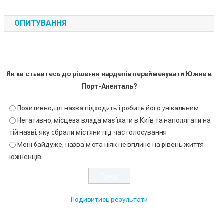
ОПИТУВАННЯ
Як ви ставитесь до рішення нардепів перейменувати Южне в
Порт-Аненталь?
Позитивно, ця назва підходить і робить його унікальним
Негативно, місцева влада має їхати в Київ та наполягати на
тій назві, яку обрали містяни під час голосування
Мені байдуже, назва міста ніяк не вплине на рівень життя
южненців
Подивитись результати