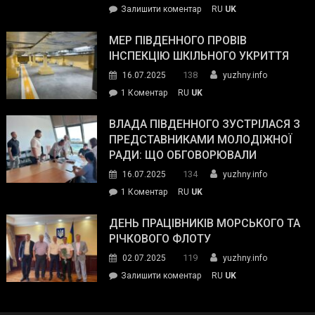
on
Залишити коментар
RU
UK
та
Інспектор
антикорупційних
ДСНС
МЕР ПІВДЕННОГО ПРОВІВ
органів:
власноруч
ІНСПЕКЦІЮ ШКІЛЬНОГО УКРИТТЯ
«Наш
ліквідував
спільний
138
16.07.2025
yuzhny.info
пожежу
ворог
до
1 Коментар
RU
UK
у
—
Мер
Південному
російські
Південного
ВЛАДА ПІВДЕННОГО ЗУСТРІЛАСЯ З
окупанти.
провів
ПРЕДСТАВНИКАМИ МОЛОДІЖНОЇ
Маємо
інспекцію
РАДИ: ЩО ОБГОВОРЮВАЛИ
діяти
шкільного
134
16.07.2025
yuzhny.info
як
укриття
команда
до
1 Коментар
RU
UK
України»
Влада
Південного
ДЕНЬ ПРАЦІВНИКІВ МОРСЬКОГО ТА
зустрілася
РІЧКОВОГО ФЛОТУ
з
119
02.07.2025
yuzhny.info
представниками
on
Залишити коментар
RU
UK
молодіжної
День
ради:
працівників
що