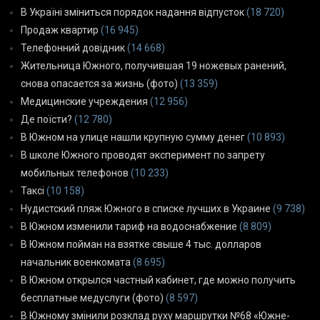
В Україні зміниться порядок надання відпусток
(18 720)
Продаж квартир
(16 945)
Телефонний довідник
(14 668)
Жительница Южного, получившая 19 ножевых ранений,
снова опасается за жизнь (фото)
(13 359)
Медицинские учреждения
(12 956)
Де поїсти?
(12 780)
В Южном на улице нашли крупную сумму денег
(10 893)
В школе Южного проводят эксперимент по запрету
мобильных телефонов
(10 233)
Таксі
(10 158)
Нудистский пляж Южного в списке лучших в Украине
(9 738)
В Южном изменили тариф на водоснабжение
(8 809)
В Южном пойман на взятке свыше 4 тыс. долларов
начальник военкомата
(8 695)
В Южном открылся частный кабинет, где можно получить
бесплатные медуслуги (фото)
(8 597)
В Южному змінили розклад руху маршрутки №68 «Южне-