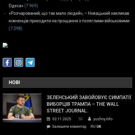
Одеса»
(7 969)
«Розчарований, що так мало людей», – Новацький закликав
южненців приходити на прощання з полеглими військовими
(7 298)
НОВІ
ЗЕЛЕНСЬКИЙ ЗАВОЙОВУЄ СИМПАТІЇ
ВИБОРЦІВ ТРАМПА – THE WALL
STREET JOURNAL.
53
02.11.2025
yuzhny.info
on
Залишити коментар
RU
UK
Зеленський