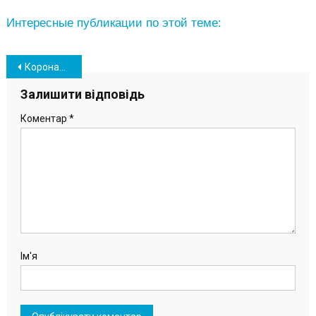
Интересные публикации по этой теме:
Навігація
Коронавирус в Южном: данные по заболеваемости на 1 декабря
записів
Залишити відповідь
Коментар
*
Ім'я