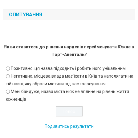
ОПИТУВАННЯ
Як ви ставитесь до рішення нардепів перейменувати Южне в
Порт-Аненталь?
Позитивно, ця назва підходить і робить його унікальним
Негативно, місцева влада має їхати в Київ та наполягати на
тій назві, яку обрали містяни під час голосування
Мені байдуже, назва міста ніяк не вплине на рівень життя
южненців
Подивитись результати