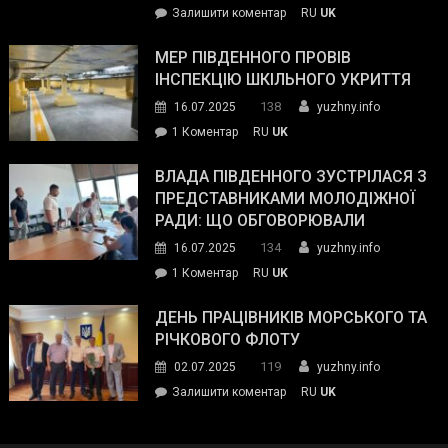
on
Залишити коментар
RU
UK
та
Інспектор
антикорупційних
ДСНС
МЕР ПІВДЕННОГО ПРОВІВ
органів:
власноруч
ІНСПЕКЦІЮ ШКІЛЬНОГО УКРИТТЯ
«Наш
ліквідував
спільний
138
16.07.2025
yuzhny.info
пожежу
ворог
до
1 Коментар
RU
UK
у
—
Мер
Південному
російські
Південного
ВЛАДА ПІВДЕННОГО ЗУСТРІЛАСЯ З
окупанти.
провів
ПРЕДСТАВНИКАМИ МОЛОДІЖНОЇ
Маємо
інспекцію
РАДИ: ЩО ОБГОВОРЮВАЛИ
діяти
шкільного
134
16.07.2025
yuzhny.info
як
укриття
команда
до
1 Коментар
RU
UK
України»
Влада
Південного
ДЕНЬ ПРАЦІВНИКІВ МОРСЬКОГО ТА
зустрілася
РІЧКОВОГО ФЛОТУ
з
119
02.07.2025
yuzhny.info
представниками
on
Залишити коментар
RU
UK
молодіжної
День
ради:
працівників
що