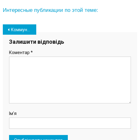
Интересные публикации по этой теме:
Навігація
Коммунальное предприятие «Южненское побережье» возглавил депутат Александр Ануфриев
записів
Залишити відповідь
Коментар
*
Ім'я