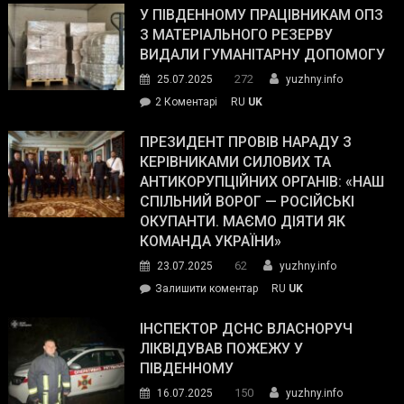
завойовує
У ПІВДЕННОМУ ПРАЦІВНИКАМ ОПЗ
симпатії
З МАТЕРІАЛЬНОГО РЕЗЕРВУ
виборців
ВИДАЛИ ГУМАНІТАРНУ ДОПОМОГУ
Трампа
272
25.07.2025
yuzhny.info
–
до
2 Коментарі
RU
UK
The
У
Wall
Південному
ПРЕЗИДЕНТ ПРОВІВ НАРАДУ З
Street
працівникам
КЕРІВНИКАМИ СИЛОВИХ ТА
Journal.
ОПЗ
АНТИКОРУПЦІЙНИХ ОРГАНІВ: «НАШ
з
СПІЛЬНИЙ ВОРОГ — РОСІЙСЬКІ
матеріального
ОКУПАНТИ. МАЄМО ДІЯТИ ЯК
резерву
КОМАНДА УКРАЇНИ»
видали
62
23.07.2025
yuzhny.info
гуманітарну
on
Залишити коментар
RU
UK
допомогу
Президент
провів
ІНСПЕКТОР ДСНС ВЛАСНОРУЧ
нараду
ЛІКВІДУВАВ ПОЖЕЖУ У
з
ПІВДЕННОМУ
керівниками
150
16.07.2025
yuzhny.info
силових