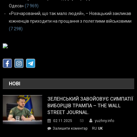
Одеса»
(7 969)
«Розчарований, що так мало людей», – Новацький закликав
южненців приходити на прощання з полеглими військовими
(7 298)
НОВІ
ЗЕЛЕНСЬКИЙ ЗАВОЙОВУЄ СИМПАТІЇ
ВИБОРЦІВ ТРАМПА – THE WALL
STREET JOURNAL.
53
02.11.2025
yuzhny.info
on
Залишити коментар
RU
UK
Зеленський