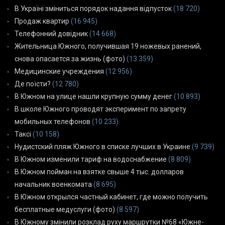
В Україні зміниться порядок надання відпусток
(18 720)
Продаж квартир
(16 945)
Телефонний довідник
(14 668)
Жительница Южного, получившая 19 ножевых ранений,
снова опасается за жизнь (фото)
(13 359)
Медицинские учреждения
(12 956)
Де поїсти?
(12 780)
В Южном на улице нашли крупную сумму денег
(10 893)
В школе Южного проводят эксперимент по запрету
мобильных телефонов
(10 233)
Таксі
(10 158)
Нудистский пляж Южного в списке лучших в Украине
(9 739)
В Южном изменили тариф на водоснабжение
(8 809)
В Южном пойман на взятке свыше 4 тыс. долларов
начальник военкомата
(8 695)
В Южном открылся частный кабинет, где можно получить
бесплатные медуслуги (фото)
(8 597)
В Южному змінили розклад руху маршрутки №68 «Южне-