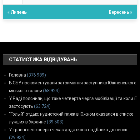
« Липень
Вересень »
СТАТИСТИКА ВІДВІДУВАНЬ
Головна
(376 989)
В СБУ прокоментували затримання заступника Южненського
міського голови
(68 924)
У Раді пояснили, що таке четверта черга мобілізації та коли її
застосують
(63 724)
“Голый” отдых: нудистский пляж в Южном оказался в списке
лучших в Украине
(39 503)
У травні пенсіонерів чекає додаткова надбавка до пенсії
(29 934)