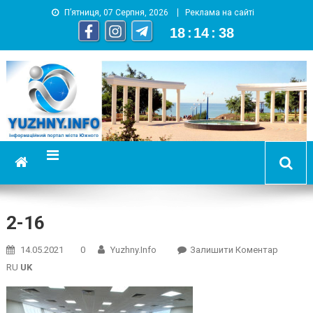
П’ятниця, 07 Серпня, 2026
Реклама на сайті
18
:
14
:
38
YUZHNY.INFO
информационный портал города Южный
2-16
On
14.05.2021
0
Yuzhny.info
Залишити Коментар
2-
RU
UK
16