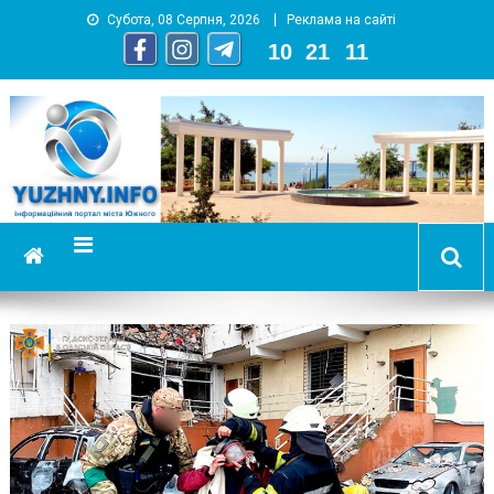
Субота, 08 Серпня, 2026
Реклама на сайті
10
:
21
:
13
YUZHNY.INFO
информационный портал города Южный