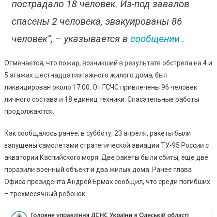
пострадало 18 человек. Из-под завалов
спасены 2 человека, эвакуированы 86
человек”, – указывается в
сообщении
.
Отмечается, что пожар, возникший в результате обстрела на 4 и
5 этажах шестнадцатиэтажного жилого дома, был
ликвидирован около 17:00. От ГСЧС привлечены 96 человек
личного состава и 18 единиц техники. Спасательные работы
продолжаются.
Как сообщалось ранее, в субботу, 23 апреля, ракеты были
запущены самолетами стратегической авиации ТУ-95 России с
акватории Каспийского моря. Две ракеты были сбиты, еще две
поразили военный объект и два жилых дома. Ранее глава
Офиса президента Андрей Ермак сообщил, что среди погибших
– трехмесячный ребенок.