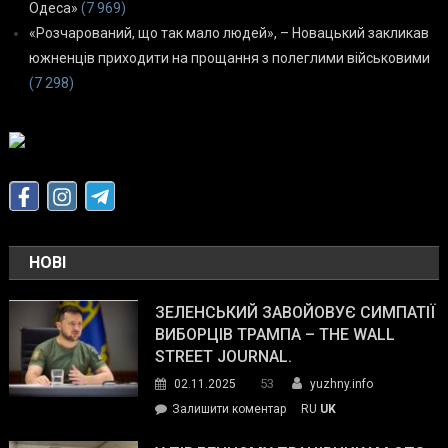
Одеса»
(7 969)
«Розчарований, що так мало людей», – Новацький закликав
южненців приходити на прощання з полеглими військовими
(7 298)
НОВІ
ЗЕЛЕНСЬКИЙ ЗАВОЙОВУЄ СИМПАТІЇ
ВИБОРЦІВ ТРАМПА – THE WALL
STREET JOURNAL.
53
02.11.2025
yuzhny.info
on
Залишити коментар
RU
UK
Зеленський