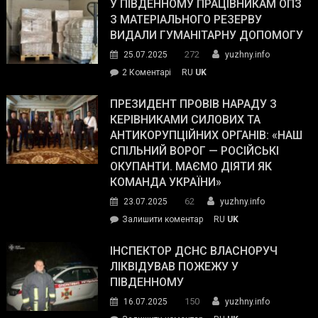
завойовує
У ПІВДЕННОМУ ПРАЦІВНИКАМ ОПЗ
симпатії
З МАТЕРІАЛЬНОГО РЕЗЕРВУ
виборців
ВИДАЛИ ГУМАНІТАРНУ ДОПОМОГУ
Трампа
272
25.07.2025
yuzhny.info
–
до
2 Коментарі
RU
UK
The
У
Wall
Південному
ПРЕЗИДЕНТ ПРОВІВ НАРАДУ З
Street
працівникам
КЕРІВНИКАМИ СИЛОВИХ ТА
Journal.
ОПЗ
АНТИКОРУПЦІЙНИХ ОРГАНІВ: «НАШ
з
СПІЛЬНИЙ ВОРОГ — РОСІЙСЬКІ
матеріального
ОКУПАНТИ. МАЄМО ДІЯТИ ЯК
резерву
КОМАНДА УКРАЇНИ»
видали
62
23.07.2025
yuzhny.info
гуманітарну
on
Залишити коментар
RU
UK
допомогу
Президент
провів
ІНСПЕКТОР ДСНС ВЛАСНОРУЧ
нараду
ЛІКВІДУВАВ ПОЖЕЖУ У
з
ПІВДЕННОМУ
керівниками
150
16.07.2025
yuzhny.info
силових