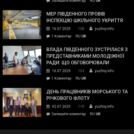
on
Залишити коментар
RU
UK
та
Інспектор
антикорупційних
ДСНС
МЕР ПІВДЕННОГО ПРОВІВ
органів:
власноруч
ІНСПЕКЦІЮ ШКІЛЬНОГО УКРИТТЯ
«Наш
ліквідував
спільний
138
16.07.2025
yuzhny.info
пожежу
ворог
до
1 Коментар
RU
UK
у
—
Мер
Південному
російські
Південного
ВЛАДА ПІВДЕННОГО ЗУСТРІЛАСЯ З
окупанти.
провів
ПРЕДСТАВНИКАМИ МОЛОДІЖНОЇ
Маємо
інспекцію
РАДИ: ЩО ОБГОВОРЮВАЛИ
діяти
шкільного
134
16.07.2025
yuzhny.info
як
укриття
команда
до
1 Коментар
RU
UK
України»
Влада
Південного
ДЕНЬ ПРАЦІВНИКІВ МОРСЬКОГО ТА
зустрілася
РІЧКОВОГО ФЛОТУ
з
119
02.07.2025
yuzhny.info
представниками
on
Залишити коментар
RU
UK
молодіжної
День
ради:
працівників
що
морського