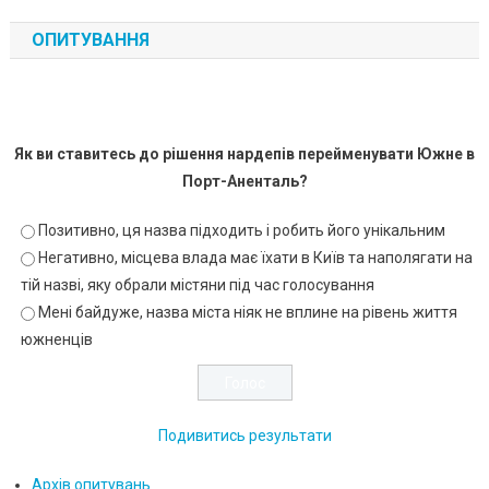
ОПИТУВАННЯ
Як ви ставитесь до рішення нардепів перейменувати Южне в
Порт-Аненталь?
Позитивно, ця назва підходить і робить його унікальним
Негативно, місцева влада має їхати в Київ та наполягати на
тій назві, яку обрали містяни під час голосування
Мені байдуже, назва міста ніяк не вплине на рівень життя
южненців
Подивитись результати
Архів опитувань