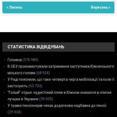
« Липень
Вересень »
СТАТИСТИКА ВІДВІДУВАНЬ
Головна
(376 989)
В СБУ прокоментували затримання заступника Южненського
міського голови
(68 924)
У Раді пояснили, що таке четверта черга мобілізації та коли її
застосують
(63 724)
“Голый” отдых: нудистский пляж в Южном оказался в списке
лучших в Украине
(39 505)
У травні пенсіонерів чекає додаткова надбавка до пенсії
(29 934)