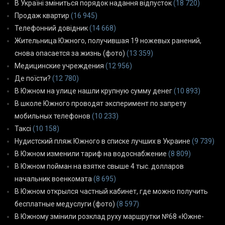
В Україні зміниться порядок надання відпусток
(18 720)
Продаж квартир
(16 945)
Телефонний довідник
(14 668)
Жительница Южного, получившая 19 ножевых ранений,
снова опасается за жизнь (фото)
(13 359)
Медицинские учреждения
(12 956)
Де поїсти?
(12 780)
В Южном на улице нашли крупную сумму денег
(10 893)
В школе Южного проводят эксперимент по запрету
мобильных телефонов
(10 233)
Таксі
(10 158)
Нудистский пляж Южного в списке лучших в Украине
(9 739)
В Южном изменили тариф на водоснабжение
(8 809)
В Южном пойман на взятке свыше 4 тыс. долларов
начальник военкомата
(8 695)
В Южном открылся частный кабинет, где можно получить
бесплатные медуслуги (фото)
(8 597)
В Южному змінили розклад руху маршрутки №68 «Южне-