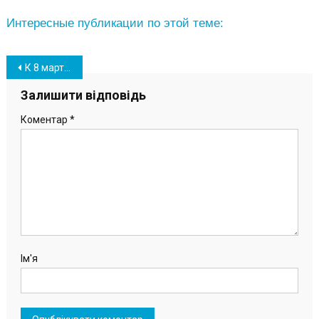
Интересные публикации по этой теме:
Навігація
К 8 марта территорию ОПЗ украшают первыми весенними цветами (фото)
записів
Залишити відповідь
Коментар
*
Ім'я