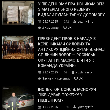
завойовує
У ПІВДЕННОМУ ПРАЦІВНИКАМ ОПЗ
симпатії
З МАТЕРІАЛЬНОГО РЕЗЕРВУ
виборців
ВИДАЛИ ГУМАНІТАРНУ ДОПОМОГУ
Трампа
272
25.07.2025
yuzhny.info
–
до
2 Коментарі
RU
UK
The
У
Wall
Південному
ПРЕЗИДЕНТ ПРОВІВ НАРАДУ З
Street
працівникам
КЕРІВНИКАМИ СИЛОВИХ ТА
Journal.
ОПЗ
АНТИКОРУПЦІЙНИХ ОРГАНІВ: «НАШ
з
СПІЛЬНИЙ ВОРОГ — РОСІЙСЬКІ
матеріального
ОКУПАНТИ. МАЄМО ДІЯТИ ЯК
резерву
КОМАНДА УКРАЇНИ»
видали
62
23.07.2025
yuzhny.info
гуманітарну
on
Залишити коментар
RU
UK
допомогу
Президент
провів
ІНСПЕКТОР ДСНС ВЛАСНОРУЧ
нараду
ЛІКВІДУВАВ ПОЖЕЖУ У
з
ПІВДЕННОМУ
керівниками
150
16.07.2025
yuzhny.info
силових