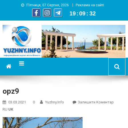
П’ятниця, 07 Серпня, 2026
Реклама на сайті
19
:
09
:
32
YUZHNY.INFO
информационный портал города Южный
opz9
On
03.03.2021
0
Yuzhny.info
Залишити Коментар
Opz9
RU
UK