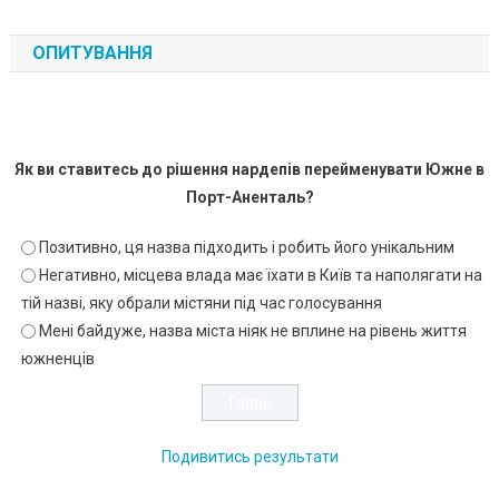
ОПИТУВАННЯ
Як ви ставитесь до рішення нардепів перейменувати Южне в
Порт-Аненталь?
Позитивно, ця назва підходить і робить його унікальним
Негативно, місцева влада має їхати в Київ та наполягати на
тій назві, яку обрали містяни під час голосування
Мені байдуже, назва міста ніяк не вплине на рівень життя
южненців
Подивитись результати