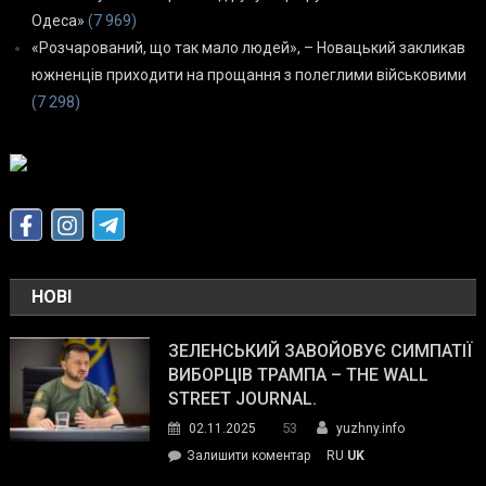
Одеса»
(7 969)
«Розчарований, що так мало людей», – Новацький закликав
южненців приходити на прощання з полеглими військовими
(7 298)
НОВІ
ЗЕЛЕНСЬКИЙ ЗАВОЙОВУЄ СИМПАТІЇ
ВИБОРЦІВ ТРАМПА – THE WALL
STREET JOURNAL.
53
02.11.2025
yuzhny.info
on
Залишити коментар
RU
UK
Зеленський