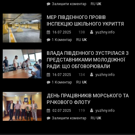
on
Залишити коментар
RU
UK
та
Інспектор
антикорупційних
ДСНС
МЕР ПІВДЕННОГО ПРОВІВ
органів:
власноруч
ІНСПЕКЦІЮ ШКІЛЬНОГО УКРИТТЯ
«Наш
ліквідував
спільний
138
16.07.2025
yuzhny.info
пожежу
ворог
до
1 Коментар
RU
UK
у
—
Мер
Південному
російські
Південного
ВЛАДА ПІВДЕННОГО ЗУСТРІЛАСЯ З
окупанти.
провів
ПРЕДСТАВНИКАМИ МОЛОДІЖНОЇ
Маємо
інспекцію
РАДИ: ЩО ОБГОВОРЮВАЛИ
діяти
шкільного
134
16.07.2025
yuzhny.info
як
укриття
команда
до
1 Коментар
RU
UK
України»
Влада
Південного
ДЕНЬ ПРАЦІВНИКІВ МОРСЬКОГО ТА
зустрілася
РІЧКОВОГО ФЛОТУ
з
119
02.07.2025
yuzhny.info
представниками
on
Залишити коментар
RU
UK
молодіжної
День
ради:
працівників
що