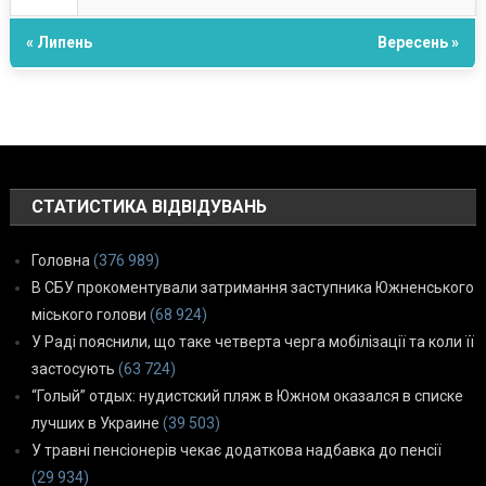
« Липень
Вересень »
СТАТИСТИКА ВІДВІДУВАНЬ
Головна
(376 989)
В СБУ прокоментували затримання заступника Южненського
міського голови
(68 924)
У Раді пояснили, що таке четверта черга мобілізації та коли її
застосують
(63 724)
“Голый” отдых: нудистский пляж в Южном оказался в списке
лучших в Украине
(39 503)
У травні пенсіонерів чекає додаткова надбавка до пенсії
(29 934)