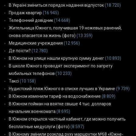
В Україні зміниться порядок надання відпусток
(18 720)
Продаж квартир
(16 945)
Телефонний довідник
(14 668)
Жительница Южного, получившая 19 ножевых ранений,
снова опасается за жизнь (фото)
(13 359)
Медицинские учреждения
(12 956)
Де поїсти?
(12 780)
В Южном на улице нашли крупную сумму денег
(10 893)
В школе Южного проводят эксперимент по запрету
мобильных телефонов
(10 233)
Таксі
(10 158)
Нудистский пляж Южного в списке лучших в Украине
(9 739)
В Южном изменили тариф на водоснабжение
(8 809)
В Южном пойман на взятке свыше 4 тыс. долларов
начальник военкомата
(8 695)
В Южном открылся частный кабинет, где можно получить
бесплатные медуслуги (фото)
(8 597)
В Южному змінили розклад руху маршрутки №68 «Южне-