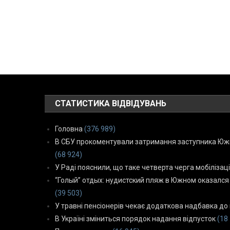
СТАТИСТИКА ВІДВІДУВАНЬ
Головна
(376 989)
В СБУ прокоментували затримання заступника Южн
(68 924)
У Раді пояснили, що таке четверта черга мобілізаці
“Голый” отдых: нудистский пляж в Южном оказался
(39 503)
У травні пенсіонерів чекає додаткова надбавка до 
В Україні зміниться порядок надання відпусток
(18