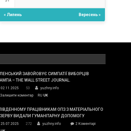
31
« Липень
Вересень »
ЛЕНСЬКИЙ ЗАВОЙОВУЄ СИМПАТІЇ ВИБОРЦІВ
АМПА – THE WALL STREET JOURNAL.
53
02.11.2025
yuzhny.info
on
Залишити коментар
RU
UK
Зеленський
завойовує
ПІВДЕННОМУ ПРАЦІВНИКАМ ОПЗ З МАТЕРІАЛЬНОГО
симпатії
ЕЗЕРВУ ВИДАЛИ ГУМАНІТАРНУ ДОПОМОГУ
виборців
272
до
25.07.2025
yuzhny.info
2 Коментарі
Трампа
У