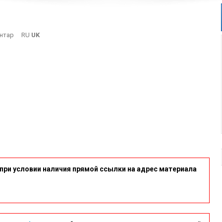
On
нтар
RU
UK
3
при условии наличия прямой ссылки на адрес материала