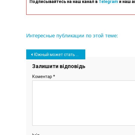
Подписывайтесь на наш канал в
Telegram
и наш а
Интересные публикации по этой теме:
Навігація
Южный может стать первым в области по внедрению проекта компании Digitex
записів
Залишити відповідь
Коментар
*