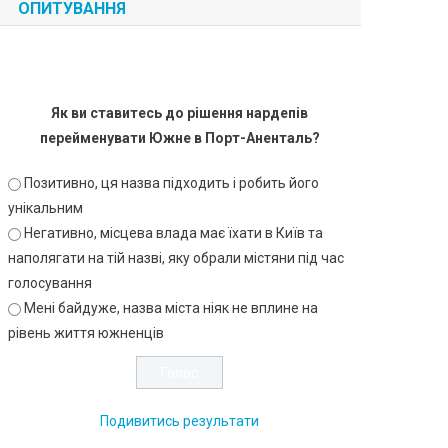
ОПИТУВАННЯ
Як ви ставитесь до рішення нардепів
перейменувати Южне в Порт-Аненталь?
Позитивно, ця назва підходить і робить його
унікальним
Негативно, місцева влада має їхати в Київ та
наполягати на тій назві, яку обрали містяни під час
голосування
Мені байдуже, назва міста ніяк не вплине на
рівень життя южненців
Подивитись результати