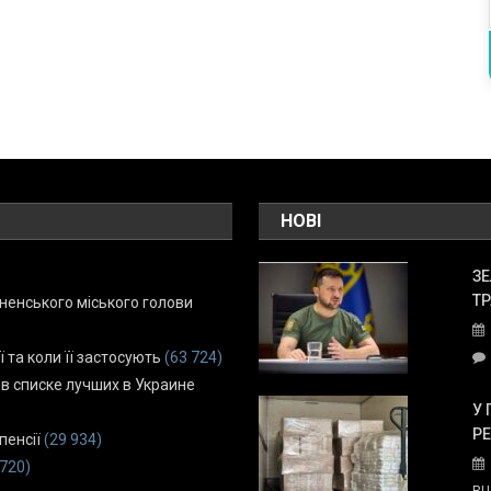
НОВІ
ЗЕ
ТР
енського міського голови
ї та коли її застосують
(63 724)
 в списке лучших в Украине
У 
Р
пенсії
(29 934)
 720)