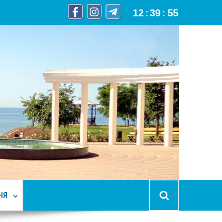
12
:
39
:
56
НЯ