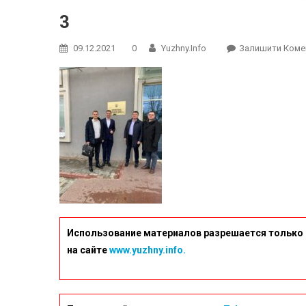
3
09.12.2021
0
Yuzhny.info
Залишити Коме
Использование материалов разрешается только 
на сайте
www.yuzhny.info.