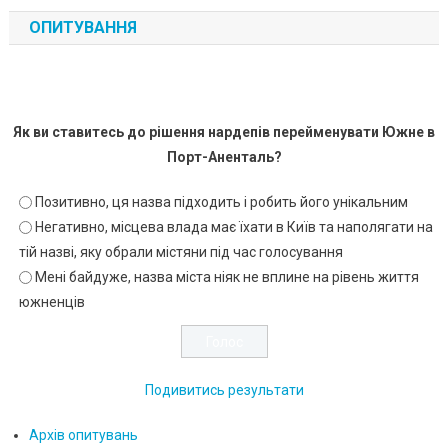
ОПИТУВАННЯ
Як ви ставитесь до рішення нардепів перейменувати Южне в
Порт-Аненталь?
Позитивно, ця назва підходить і робить його унікальним
Негативно, місцева влада має їхати в Київ та наполягати на
тій назві, яку обрали містяни під час голосування
Мені байдуже, назва міста ніяк не вплине на рівень життя
южненців
Подивитись результати
Архів опитувань