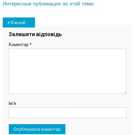
Интересные публикации по этой теме:
Навігація
Южный может стать первым в области по внедрению проекта компании Digitex
записів
Залишити відповідь
Коментар
*
Ім'я