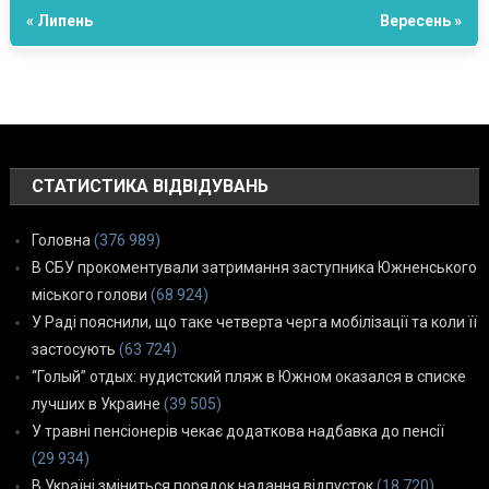
« Липень
Вересень »
СТАТИСТИКА ВІДВІДУВАНЬ
Головна
(376 989)
В СБУ прокоментували затримання заступника Южненського
міського голови
(68 924)
У Раді пояснили, що таке четверта черга мобілізації та коли її
застосують
(63 724)
“Голый” отдых: нудистский пляж в Южном оказался в списке
лучших в Украине
(39 505)
У травні пенсіонерів чекає додаткова надбавка до пенсії
(29 934)
В Україні зміниться порядок надання відпусток
(18 720)