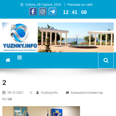
Субота, 08 Серпня, 2026
Реклама на сайті
12
:
41
:
09
YUZHNY.INFO
информационный портал города Южный
2
On
09.12.2021
0
Yuzhny.info
Залишити Коментар
2
RU
UK