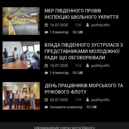
Інспектор
антикорупційних
ДСНС
МЕР ПІВДЕННОГО ПРОВІВ
органів:
власноруч
ІНСПЕКЦІЮ ШКІЛЬНОГО УКРИТТЯ
«Наш
ліквідував
спільний
138
16.07.2025
yuzhny.info
пожежу
ворог
до
1 Коментар
RU
UK
у
—
Мер
Південному
російські
Південного
ВЛАДА ПІВДЕННОГО ЗУСТРІЛАСЯ З
окупанти.
провів
ПРЕДСТАВНИКАМИ МОЛОДІЖНОЇ
Маємо
інспекцію
РАДИ: ЩО ОБГОВОРЮВАЛИ
діяти
шкільного
134
16.07.2025
yuzhny.info
як
укриття
команда
до
1 Коментар
RU
UK
України»
Влада
Південного
ДЕНЬ ПРАЦІВНИКІВ МОРСЬКОГО ТА
зустрілася
РІЧКОВОГО ФЛОТУ
з
119
02.07.2025
yuzhny.info
представниками
on
Залишити коментар
RU
UK
молодіжної
День
ради:
працівників
що
морського
обговорювали
Інформаційний портал міста Южного