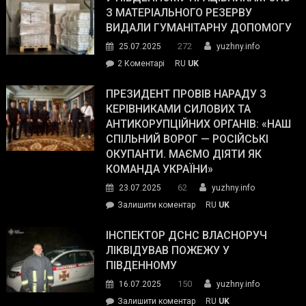
симпатії
З МАТЕРІАЛЬНОГО РЕЗЕРВУ
виборців
ВИДАЛИ ГУМАНІТАРНУ ДОПОМОГУ
Трампа
272
25.07.2025
yuzhny.info
–
до
2 Коментарі
RU
UK
The
У
Wall
Південному
ПРЕЗИДЕНТ ПРОВІВ НАРАДУ З
Street
працівникам
КЕРІВНИКАМИ СИЛОВИХ ТА
Journal.
ОПЗ
АНТИКОРУПЦІЙНИХ ОРГАНІВ: «НАШ
з
СПІЛЬНИЙ ВОРОГ — РОСІЙСЬКІ
матеріального
ОКУПАНТИ. МАЄМО ДІЯТИ ЯК
резерву
КОМАНДА УКРАЇНИ»
видали
62
23.07.2025
yuzhny.info
гуманітарну
on
Залишити коментар
RU
UK
допомогу
Президент
провів
ІНСПЕКТОР ДСНС ВЛАСНОРУЧ
нараду
ЛІКВІДУВАВ ПОЖЕЖУ У
з
ПІВДЕННОМУ
керівниками
150
16.07.2025
yuzhny.info
силових
on
Залишити коментар
RU
UK
та