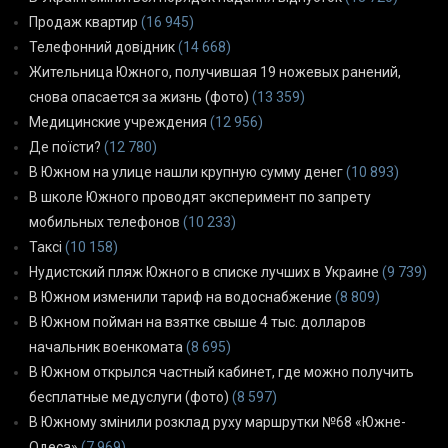
Продаж квартир
(16 945)
Телефонний довідник
(14 668)
Жительница Южного, получившая 19 ножевых ранений,
снова опасается за жизнь (фото)
(13 359)
Медицинские учреждения
(12 956)
Де поїсти?
(12 780)
В Южном на улице нашли крупную сумму денег
(10 893)
В школе Южного проводят эксперимент по запрету
мобильных телефонов
(10 233)
Таксі
(10 158)
Нудистский пляж Южного в списке лучших в Украине
(9 739)
В Южном изменили тариф на водоснабжение
(8 809)
В Южном пойман на взятке свыше 4 тыс. долларов
начальник военкомата
(8 695)
В Южном открылся частный кабинет, где можно получить
бесплатные медуслуги (фото)
(8 597)
В Южному змінили розклад руху маршрутки №68 «Южне-
Одеса»
(7 969)