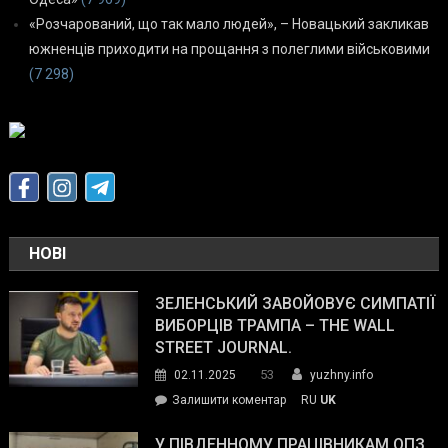
«Розчарований, що так мало людей», – Новацький закликав
южненців приходити на прощання з полеглими військовими
(7 298)
НОВІ
ЗЕЛЕНСЬКИЙ ЗАВОЙОВУЄ СИМПАТІЇ
ВИБОРЦІВ ТРАМПА – THE WALL
STREET JOURNAL.
53
02.11.2025
yuzhny.info
on
Залишити коментар
RU
UK
Зеленський
завойовує
У ПІВДЕННОМУ ПРАЦІВНИКАМ ОПЗ