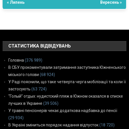
« Липень
Вересень »
СТАТИСТИКА ВІДВІДУВАНЬ
Головна
(376 989)
В СБУ прокоментували затримання заступника Южненського
міського голови
(68 924)
У Раді пояснили, що таке четверта черга мобілізації та коли її
застосують
(63 724)
“Голый” отдых: нудистский пляж в Южном оказался в списке
лучших в Украине
(39 506)
У травні пенсіонерів чекає додаткова надбавка до пенсії
(29 934)
В Україні зміниться порядок надання відпусток
(18 720)