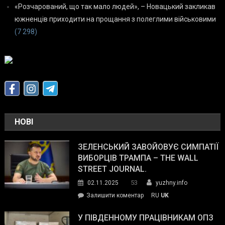
«Розчарований, що так мало людей», – Новацький закликав
южненців приходити на прощання з полеглими військовими
(7 298)
НОВІ
ЗЕЛЕНСЬКИЙ ЗАВОЙОВУЄ СИМПАТІЇ
ВИБОРЦІВ ТРАМПА – THE WALL
STREET JOURNAL.
53
02.11.2025
yuzhny.info
on
Залишити коментар
RU
UK
Зеленський
завойовує
У ПІВДЕННОМУ ПРАЦІВНИКАМ ОПЗ