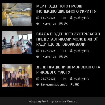
Інспектор
антикорупційних
ДСНС
МЕР ПІВДЕННОГО ПРОВІВ
органів:
власноруч
ІНСПЕКЦІЮ ШКІЛЬНОГО УКРИТТЯ
«Наш
ліквідував
спільний
138
16.07.2025
yuzhny.info
пожежу
ворог
до
1 Коментар
RU
UK
у
—
Мер
Південному
російські
Південного
ВЛАДА ПІВДЕННОГО ЗУСТРІЛАСЯ З
окупанти.
провів
ПРЕДСТАВНИКАМИ МОЛОДІЖНОЇ
Маємо
інспекцію
РАДИ: ЩО ОБГОВОРЮВАЛИ
діяти
шкільного
134
16.07.2025
yuzhny.info
як
укриття
команда
до
1 Коментар
RU
UK
України»
Влада
Південного
ДЕНЬ ПРАЦІВНИКІВ МОРСЬКОГО ТА
зустрілася
РІЧКОВОГО ФЛОТУ
з
119
02.07.2025
yuzhny.info
представниками
on
Залишити коментар
RU
UK
молодіжної
День
ради:
працівників
що
морського
обговорювали
Інформаційний портал міста Южного
та