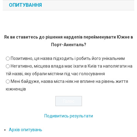
ОПИТУВАННЯ
Як ви ставитесь до рішення нардепів перейменувати Южне в
Порт-Аненталь?
Позитивно, ця назва підходить і робить його унікальним
Негативно, місцева влада має їхати в Київ та наполягати на
тій назві, яку обрали містяни під час голосування
Мені байдуже, назва міста ніяк не вплине на рівень життя
южненців
Подивитись результати
Архів опитувань