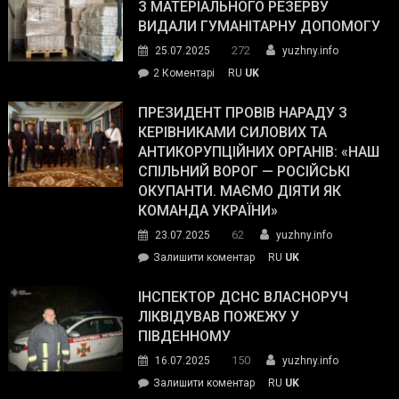
симпатії
З МАТЕРІАЛЬНОГО РЕЗЕРВУ
виборців
ВИДАЛИ ГУМАНІТАРНУ ДОПОМОГУ
Трампа
272
25.07.2025
yuzhny.info
–
до
2 Коментарі
RU
UK
The
У
Wall
Південному
ПРЕЗИДЕНТ ПРОВІВ НАРАДУ З
Street
працівникам
КЕРІВНИКАМИ СИЛОВИХ ТА
Journal.
ОПЗ
АНТИКОРУПЦІЙНИХ ОРГАНІВ: «НАШ
з
СПІЛЬНИЙ ВОРОГ — РОСІЙСЬКІ
матеріального
ОКУПАНТИ. МАЄМО ДІЯТИ ЯК
резерву
КОМАНДА УКРАЇНИ»
видали
62
23.07.2025
yuzhny.info
гуманітарну
on
Залишити коментар
RU
UK
допомогу
Президент
провів
ІНСПЕКТОР ДСНС ВЛАСНОРУЧ
нараду
ЛІКВІДУВАВ ПОЖЕЖУ У
з
ПІВДЕННОМУ
керівниками
150
16.07.2025
yuzhny.info
силових
on
Залишити коментар
RU
UK
та