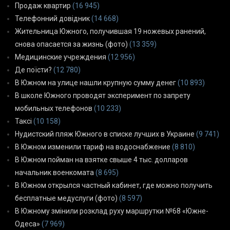
Продаж квартир
(16 945)
Телефонний довідник
(14 668)
Жительница Южного, получившая 19 ножевых ранений,
снова опасается за жизнь (фото)
(13 359)
Медицинские учреждения
(12 956)
Де поїсти?
(12 780)
В Южном на улице нашли крупную сумму денег
(10 893)
В школе Южного проводят эксперимент по запрету
мобильных телефонов
(10 233)
Таксі
(10 158)
Нудистский пляж Южного в списке лучших в Украине
(9 741)
В Южном изменили тариф на водоснабжение
(8 810)
В Южном пойман на взятке свыше 4 тыс. долларов
начальник военкомата
(8 695)
В Южном открылся частный кабинет, где можно получить
бесплатные медуслуги (фото)
(8 597)
В Южному змінили розклад руху маршрутки №68 «Южне-
Одеса»
(7 969)