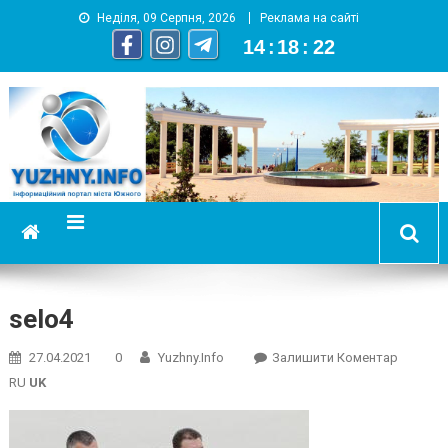
Неділя, 09 Серпня, 2026
Реклама на сайті
14
:
18
:
23
YUZHNY.INFO
информационный портал города Южный
selo4
On
27.04.2021
0
Yuzhny.info
Залишити Коментар
Selo4
RU
UK