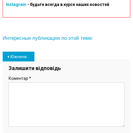
Instagram
- будьте всегда в курсе наших новостей
Интересные публикации по этой теме:
Навігація
Южненец сообщил, что его укусила собака, и призвал жителей быть осторожными (видео)
записів
Залишити відповідь
Коментар
*