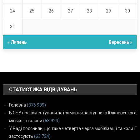
24
25
26
27
28
29
30
31
« Липень
Вересень »
СТАТИСТИКА ВІДВІДУВАНЬ
Головна
(376 989)
В СБУ прокоментували затримання заступника Южненського
міського голови
(68 924)
У Раді пояснили, що таке четверта черга мобілізації та коли її
застосують
(63 724)