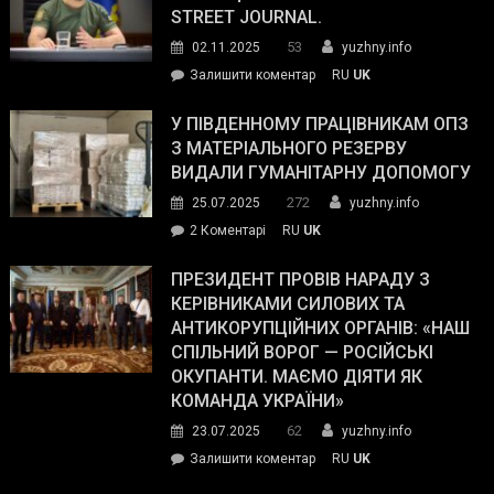
STREET JOURNAL.
53
02.11.2025
yuzhny.info
on
Залишити коментар
RU
UK
Зеленський
завойовує
У ПІВДЕННОМУ ПРАЦІВНИКАМ ОПЗ
симпатії
З МАТЕРІАЛЬНОГО РЕЗЕРВУ
виборців
ВИДАЛИ ГУМАНІТАРНУ ДОПОМОГУ
Трампа
272
25.07.2025
yuzhny.info
–
до
2 Коментарі
RU
UK
The
У
Wall
Південному
ПРЕЗИДЕНТ ПРОВІВ НАРАДУ З
Street
працівникам
КЕРІВНИКАМИ СИЛОВИХ ТА
Journal.
ОПЗ
АНТИКОРУПЦІЙНИХ ОРГАНІВ: «НАШ
з
СПІЛЬНИЙ ВОРОГ — РОСІЙСЬКІ
матеріального
ОКУПАНТИ. МАЄМО ДІЯТИ ЯК
резерву
КОМАНДА УКРАЇНИ»
видали
62
23.07.2025
yuzhny.info
гуманітарну
on
Залишити коментар
RU
UK
допомогу
Президент