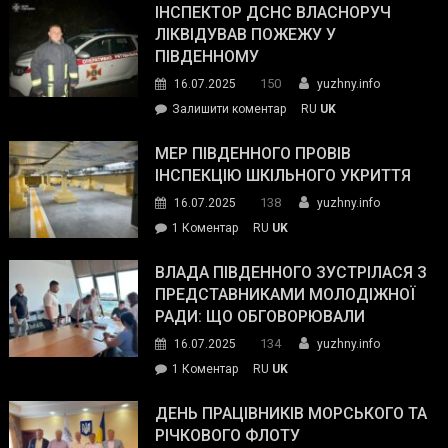
провів
ІНСПЕКТОР ДСНС ВЛАСНОРУЧ
нараду
ЛІКВІДУВАВ ПОЖЕЖУ У
з
ПІВДЕННОМУ
керівниками
150
16.07.2025
yuzhny.info
силових
on
Залишити коментар
RU
UK
та
Інспектор
антикорупційних
ДСНС
МЕР ПІВДЕННОГО ПРОВІВ
органів:
власноруч
ІНСПЕКЦІЮ ШКІЛЬНОГО УКРИТТЯ
«Наш
ліквідував
спільний
138
16.07.2025
yuzhny.info
пожежу
ворог
до
1 Коментар
RU
UK
у
—
Мер
Південному
російські
Південного
ВЛАДА ПІВДЕННОГО ЗУСТРІЛАСЯ З
окупанти.
провів
ПРЕДСТАВНИКАМИ МОЛОДІЖНОЇ
Маємо
інспекцію
РАДИ: ЩО ОБГОВОРЮВАЛИ
діяти
шкільного
134
16.07.2025
yuzhny.info
як
укриття
команда
до
1 Коментар
RU
UK
України»
Влада
Південного
ДЕНЬ ПРАЦІВНИКІВ МОРСЬКОГО ТА
зустрілася
РІЧКОВОГО ФЛОТУ