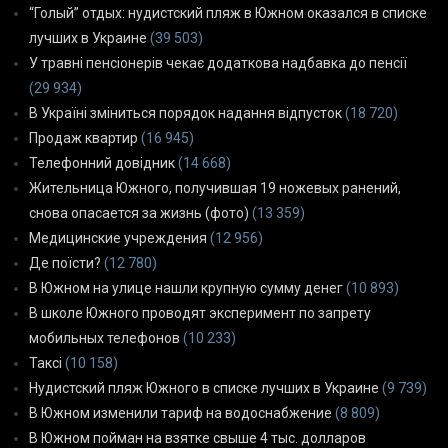
“Голый” отдых: нудистский пляж в Южном оказался в списке
лучших в Украине
(39 503)
У травні пенсіонерів чекає додаткова надбавка до пенсії
(29 934)
В Україні зміниться порядок надання відпусток
(18 720)
Продаж квартир
(16 945)
Телефонний довідник
(14 668)
Жительница Южного, получившая 19 ножевых ранений,
снова опасается за жизнь (фото)
(13 359)
Медицинские учреждения
(12 956)
Де поїсти?
(12 780)
В Южном на улице нашли крупную сумму денег
(10 893)
В школе Южного проводят эксперимент по запрету
мобильных телефонов
(10 233)
Таксі
(10 158)
Нудистский пляж Южного в списке лучших в Украине
(9 739)
В Южном изменили тариф на водоснабжение
(8 809)
В Южном пойман на взятке свыше 4 тыс. долларов