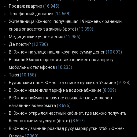
Продаж квартир
(16 945)
Телефонний довідник
(14 668)
Жительница Южного, получившая 19 ножевых ранений,
снова опасается за жизнь (фото)
(13 359)
Медицинские учреждения
(12 956)
Де поїсти?
(12 780)
В Южном на улице нашли крупную сумму денег
(10 893)
В школе Южного проводят эксперимент по запрету
мобильных телефонов
(10 233)
Таксі
(10 158)
Нудистский пляж Южного в списке лучших в Украине
(9 738)
В Южном изменили тариф на водоснабжение
(8 809)
В Южном пойман на взятке свыше 4 тыс. долларов
начальник военкомата
(8 695)
В Южном открылся частный кабинет, где можно получить
бесплатные медуслуги (фото)
(8 597)
В Южному змінили розклад руху маршрутки №68 «Южне-
Одеса»
(7 969)