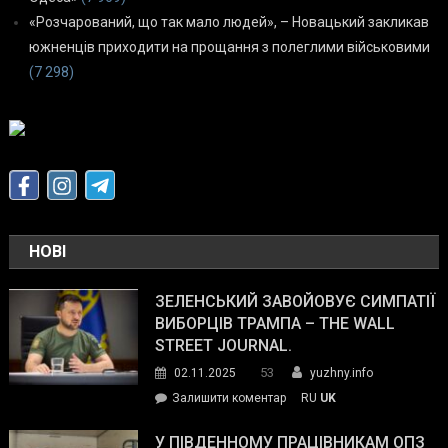
«Розчарований, що так мало людей», – Новацький закликав
южненців приходити на прощання з полеглими військовими
(7 298)
НОВІ
ЗЕЛЕНСЬКИЙ ЗАВОЙОВУЄ СИМПАТІЇ
ВИБОРЦІВ ТРАМПА – THE WALL
STREET JOURNAL.
53
02.11.2025
yuzhny.info
on
Залишити коментар
RU
UK
Зеленський
завойовує
У ПІВДЕННОМУ ПРАЦІВНИКАМ ОПЗ