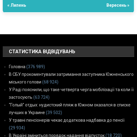
« Липень
Вересень »
СТАТИСТИКА ВІДВІДУВАНЬ
Головна
(376 989)
В СБУ прокоментували затримання заступника Южненського
міського голови
(68 924)
У Раді пояснили, що таке четверта черга мобілізації та коли її
застосують
(63 724)
“Голый” отдых: нудистский пляж в Южном оказался в списке
лучших в Украине
(39 502)
У травні пенсіонерів чекає додаткова надбавка до пенсії
(29 934)
В Україні зміниться порядок надання відпусток
(18 720)