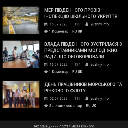
Інспектор
антикорупційних
ДСНС
МЕР ПІВДЕННОГО ПРОВІВ
органів:
власноруч
ІНСПЕКЦІЮ ШКІЛЬНОГО УКРИТТЯ
«Наш
ліквідував
спільний
138
16.07.2025
yuzhny.info
пожежу
ворог
до
1 Коментар
RU
UK
у
—
Мер
Південному
російські
Південного
ВЛАДА ПІВДЕННОГО ЗУСТРІЛАСЯ З
окупанти.
провів
ПРЕДСТАВНИКАМИ МОЛОДІЖНОЇ
Маємо
інспекцію
РАДИ: ЩО ОБГОВОРЮВАЛИ
діяти
шкільного
134
16.07.2025
yuzhny.info
як
укриття
команда
до
1 Коментар
RU
UK
України»
Влада
Південного
ДЕНЬ ПРАЦІВНИКІВ МОРСЬКОГО ТА
зустрілася
РІЧКОВОГО ФЛОТУ
з
119
02.07.2025
yuzhny.info
представниками
on
Залишити коментар
RU
UK
молодіжної
День
ради:
працівників
що
морського
обговорювали
Інформаційний портал міста Южного