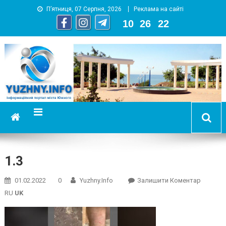
П’ятниця, 07 Серпня, 2026
Реклама на сайті
10
:
26
:
23
YUZHNY.INFO
информационный портал города Южный
1.3
On
01.02.2022
0
Yuzhny.info
Залишити Коментар
1.3
RU
UK