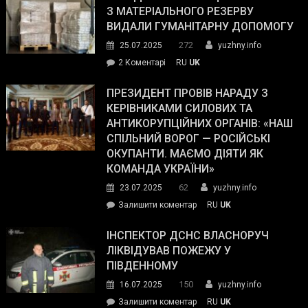
симпатії
З МАТЕРІАЛЬНОГО РЕЗЕРВУ
виборців
ВИДАЛИ ГУМАНІТАРНУ ДОПОМОГУ
Трампа
272
25.07.2025
yuzhny.info
–
до
2 Коментарі
RU
UK
The
У
Wall
Південному
ПРЕЗИДЕНТ ПРОВІВ НАРАДУ З
Street
працівникам
КЕРІВНИКАМИ СИЛОВИХ ТА
Journal.
ОПЗ
АНТИКОРУПЦІЙНИХ ОРГАНІВ: «НАШ
з
СПІЛЬНИЙ ВОРОГ — РОСІЙСЬКІ
матеріального
ОКУПАНТИ. МАЄМО ДІЯТИ ЯК
резерву
КОМАНДА УКРАЇНИ»
видали
62
23.07.2025
yuzhny.info
гуманітарну
on
Залишити коментар
RU
UK
допомогу
Президент
провів
ІНСПЕКТОР ДСНС ВЛАСНОРУЧ
нараду
ЛІКВІДУВАВ ПОЖЕЖУ У
з
ПІВДЕННОМУ
керівниками
150
16.07.2025
yuzhny.info
силових
on
Залишити коментар
RU
UK
та