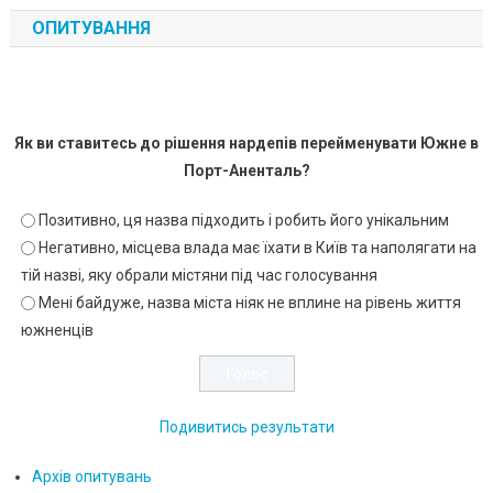
ОПИТУВАННЯ
Як ви ставитесь до рішення нардепів перейменувати Южне в
Порт-Аненталь?
Позитивно, ця назва підходить і робить його унікальним
Негативно, місцева влада має їхати в Київ та наполягати на
тій назві, яку обрали містяни під час голосування
Мені байдуже, назва міста ніяк не вплине на рівень життя
южненців
Подивитись результати
Архів опитувань