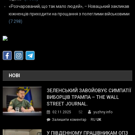
«Розчарований, що так мало людей», – Новацький закликав
южненців приходити на прощання з полеглими військовими
(7 298)
НОВІ
ЗЕЛЕНСЬКИЙ ЗАВОЙОВУЄ СИМПАТІЇ
ВИБОРЦІВ ТРАМПА – THE WALL
STREET JOURNAL.
52
02.11.2025
yuzhny.info
on
Залишити коментар
RU
UK
Зеленський
завойовує
У ПІВДЕННОМУ ПРАЦІВНИКАМ ОПЗ