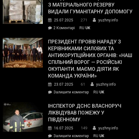
симпатії
З МАТЕРІАЛЬНОГО РЕЗЕРВУ
виборців
ВИДАЛИ ГУМАНІТАРНУ ДОПОМОГУ
Трампа
271
25.07.2025
yuzhny.info
–
до
2 Коментарі
RU
UK
The
У
Wall
Південному
ПРЕЗИДЕНТ ПРОВІВ НАРАДУ З
Street
працівникам
КЕРІВНИКАМИ СИЛОВИХ ТА
Journal.
ОПЗ
АНТИКОРУПЦІЙНИХ ОРГАНІВ: «НАШ
з
СПІЛЬНИЙ ВОРОГ — РОСІЙСЬКІ
матеріального
ОКУПАНТИ. МАЄМО ДІЯТИ ЯК
резерву
КОМАНДА УКРАЇНИ»
видали
61
23.07.2025
yuzhny.info
гуманітарну
on
Залишити коментар
RU
UK
допомогу
Президент
провів
ІНСПЕКТОР ДСНС ВЛАСНОРУЧ
нараду
ЛІКВІДУВАВ ПОЖЕЖУ У
з
ПІВДЕННОМУ
керівниками
149
16.07.2025
yuzhny.info
силових
on
Залишити коментар
RU
UK
та