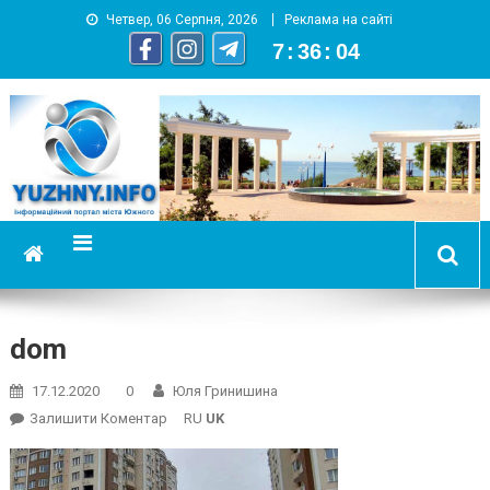
Четвер, 06 Серпня, 2026
Реклама на сайті
7
:
36
:
05
YUZHNY.INFO
информационный портал города Южный
dom
17.12.2020
0
Юля Гринишина
On
Залишити Коментар
RU
UK
Dom