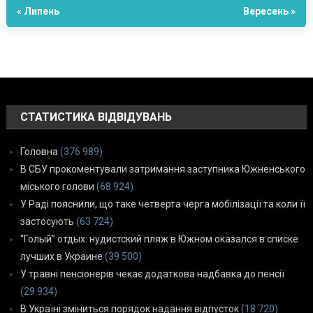
« Липень
Вересень »
СТАТИСТИКА ВІДВІДУВАНЬ
Головна
(376 989)
В СБУ прокоментували затримання заступника Южненського
міського голови
(68 924)
У Раді пояснили, що таке четверта черга мобілізації та коли її
застосують
(63 724)
“Голый” отдых: нудистский пляж в Южном оказался в списке
лучших в Украине
(39 500)
У травні пенсіонерів чекає додаткова надбавка до пенсії
(29 934)
В Україні зміниться порядок надання відпусток
(18 720)