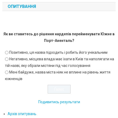
ОПИТУВАННЯ
Як ви ставитесь до рішення нардепів перейменувати Южне в
Порт-Аненталь?
Позитивно, ця назва підходить і робить його унікальним
Негативно, місцева влада має їхати в Київ та наполягати на
тій назві, яку обрали містяни під час голосування
Мені байдуже, назва міста ніяк не вплине на рівень життя
южненців
Подивитись результати
Архів опитувань