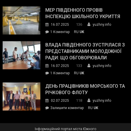
Інспектор
антикорупційних
ДСНС
МЕР ПІВДЕННОГО ПРОВІВ
органів:
власноруч
ІНСПЕКЦІЮ ШКІЛЬНОГО УКРИТТЯ
«Наш
ліквідував
спільний
136
16.07.2025
yuzhny.info
пожежу
ворог
до
1 Коментар
RU
UK
у
—
Мер
Південному
російські
Південного
ВЛАДА ПІВДЕННОГО ЗУСТРІЛАСЯ З
окупанти.
провів
ПРЕДСТАВНИКАМИ МОЛОДІЖНОЇ
Маємо
інспекцію
РАДИ: ЩО ОБГОВОРЮВАЛИ
діяти
шкільного
133
16.07.2025
yuzhny.info
як
укриття
команда
до
1 Коментар
RU
UK
України»
Влада
Південного
ДЕНЬ ПРАЦІВНИКІВ МОРСЬКОГО ТА
зустрілася
РІЧКОВОГО ФЛОТУ
з
118
02.07.2025
yuzhny.info
представниками
on
Залишити коментар
RU
UK
молодіжної
День
ради:
працівників
що
морського
обговорювали
Інформаційний портал міста Южного