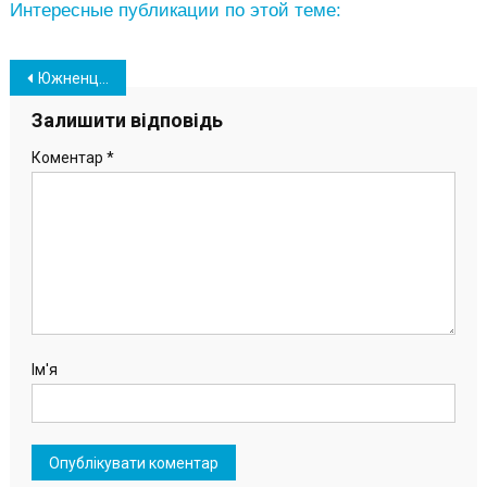
Интересные публикации по этой теме:
Навігація
Южненцам предлагают придумать название для строящейся лестницы
записів
Залишити відповідь
Коментар
*
Ім'я