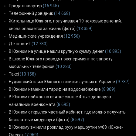
Продаж квартир
(16 945)
Телефонний довідник
(14 668)
Жительница Южного, получившая 19 ножевых ранений,
снова опасается за жизнь (фото)
(13 359)
Медицинские учреждения
(12 956)
Де поїсти?
(12 780)
В Южном на улице нашли крупную сумму денег
(10 893)
В школе Южного проводят эксперимент по запрету
мобильных телефонов
(10 233)
Таксі
(10 158)
Нудистский пляж Южного в списке лучших в Украине
(9 737)
В Южном изменили тариф на водоснабжение
(8 809)
В Южном пойман на взятке свыше 4 тыс. долларов
начальник военкомата
(8 695)
В Южном открылся частный кабинет, где можно получить
бесплатные медуслуги (фото)
(8 597)
В Южному змінили розклад руху маршрутки №68 «Южне-
Одеса»
(7 969)