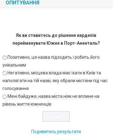
ОПИТУВАННЯ
Як ви ставитесь до рішення нардепів
перейменувати Южне в Порт-Аненталь?
Позитивно, ця назва підходить і робить його
унікальним
Негативно, місцева влада має їхати в Київ та
наполягати на тій назві, яку обрали містяни під час
голосування
Мені байдуже, назва міста ніяк не вплине на
рівень життя южненців
Подивитись результати