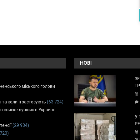
НОВІ
ЗЕ
ТР
енського міського голови
ї та коли її застосують
(63 724)
 в списке лучших в Украине
У 
Р
пенсії
(29 934)
 720)