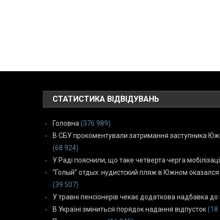
СТАТИСТИКА ВІДВІДУВАНЬ
Головна
(376 989)
В СБУ прокоментували затримання заступника Южн
(68 924)
У Раді пояснили, що таке четверта черга мобілізаці
“Голый” отдых: нудистский пляж в Южном оказался
(39 507)
У травні пенсіонерів чекає додаткова надбавка до 
В Україні зміниться порядок надання відпусток
(18