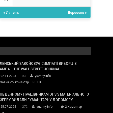
31
« Липень
Вересень »
ЛЕНСЬКИЙ ЗАВОЙОВУЄ СИМПАТІЇ ВИБОРЦІВ
АМПА – THE WALL STREET JOURNAL.
53
02.11.2025
yuzhny.info
on
Залишити коментар
RU
UK
Зеленський
завойовує
ПІВДЕННОМУ ПРАЦІВНИКАМ ОПЗ З МАТЕРІАЛЬНОГО
симпатії
ЕЗЕРВУ ВИДАЛИ ГУМАНІТАРНУ ДОПОМОГУ
виборців
272
до
25.07.2025
yuzhny.info
2 Коментарі
Трампа
У