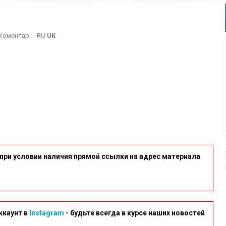
On
Коментар
RU
UK
DSCN9996
при условии наличия прямой ссылки на адрес материала
ккаунт в
Instagram
- будьте всегда в курсе наших новостей