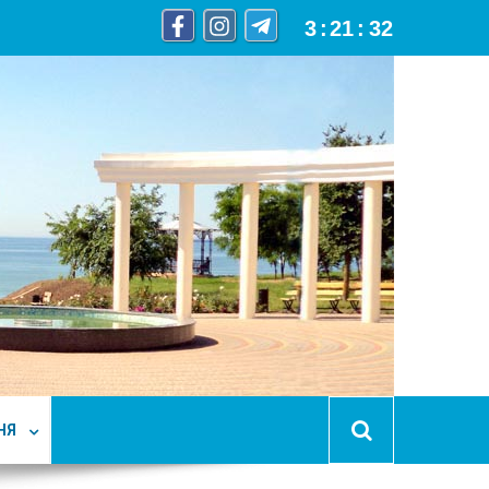
3
:
21
:
33
НЯ