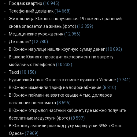
Продаж квартир
(16 945)
Телефонний довідник
(14 668)
Жительница Южного, получившая 19 ножевых ранений,
снова опасается за жизнь (фото)
(13 359)
Медицинские учреждения
(12 956)
Де поїсти?
(12 780)
В Южном на улице нашли крупную сумму денег
(10 893)
В школе Южного проводят эксперимент по запрету
мобильных телефонов
(10 233)
Таксі
(10 158)
Нудистский пляж Южного в списке лучших в Украине
(9 741)
В Южном изменили тариф на водоснабжение
(8 810)
В Южном пойман на взятке свыше 4 тыс. долларов
начальник военкомата
(8 695)
В Южном открылся частный кабинет, где можно получить
бесплатные медуслуги (фото)
(8 597)
В Южному змінили розклад руху маршрутки №68 «Южне-
Одеса»
(7 969)