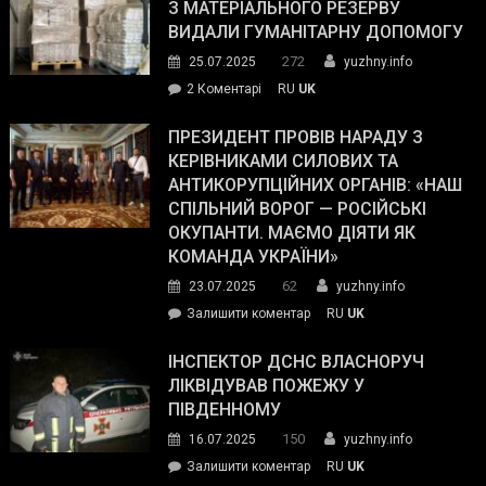
симпатії
З МАТЕРІАЛЬНОГО РЕЗЕРВУ
виборців
ВИДАЛИ ГУМАНІТАРНУ ДОПОМОГУ
Трампа
272
25.07.2025
yuzhny.info
–
до
2 Коментарі
RU
UK
The
У
Wall
Південному
ПРЕЗИДЕНТ ПРОВІВ НАРАДУ З
Street
працівникам
КЕРІВНИКАМИ СИЛОВИХ ТА
Journal.
ОПЗ
АНТИКОРУПЦІЙНИХ ОРГАНІВ: «НАШ
з
СПІЛЬНИЙ ВОРОГ — РОСІЙСЬКІ
матеріального
ОКУПАНТИ. МАЄМО ДІЯТИ ЯК
резерву
КОМАНДА УКРАЇНИ»
видали
62
23.07.2025
yuzhny.info
гуманітарну
on
Залишити коментар
RU
UK
допомогу
Президент
провів
ІНСПЕКТОР ДСНС ВЛАСНОРУЧ
нараду
ЛІКВІДУВАВ ПОЖЕЖУ У
з
ПІВДЕННОМУ
керівниками
150
16.07.2025
yuzhny.info
силових
on
Залишити коментар
RU
UK
та