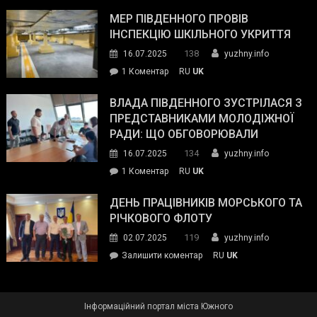
Інспектор
антикорупційних
ДСНС
МЕР ПІВДЕННОГО ПРОВІВ
органів:
власноруч
ІНСПЕКЦІЮ ШКІЛЬНОГО УКРИТТЯ
«Наш
ліквідував
спільний
138
16.07.2025
yuzhny.info
пожежу
ворог
до
1 Коментар
RU
UK
у
—
Мер
Південному
російські
Південного
ВЛАДА ПІВДЕННОГО ЗУСТРІЛАСЯ З
окупанти.
провів
ПРЕДСТАВНИКАМИ МОЛОДІЖНОЇ
Маємо
інспекцію
РАДИ: ЩО ОБГОВОРЮВАЛИ
діяти
шкільного
134
16.07.2025
yuzhny.info
як
укриття
команда
до
1 Коментар
RU
UK
України»
Влада
Південного
ДЕНЬ ПРАЦІВНИКІВ МОРСЬКОГО ТА
зустрілася
РІЧКОВОГО ФЛОТУ
з
119
02.07.2025
yuzhny.info
представниками
on
Залишити коментар
RU
UK
молодіжної
День
ради:
працівників
що
морського
обговорювали
Інформаційний портал міста Южного
та