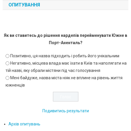
ОПИТУВАННЯ
Як ви ставитесь до рішення нардепів перейменувати Южне в
Порт-Аненталь?
Позитивно, ця назва підходить і робить його унікальним
Негативно, місцева влада має їхати в Київ та наполягати на
тій назві, яку обрали містяни під час голосування
Мені байдуже, назва міста ніяк не вплине на рівень життя
южненців
Подивитись результати
Архів опитувань