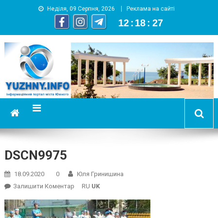
Неділя, 09 Серпня, 2026
Реклама на сайті
12
:
18
:
27
YUZHNY.INFO
информационный портал города Южный
DSCN9975
18.09.2020
0
Юля Гринишина
On
Залишити Коментар
RU
UK
DSCN9975