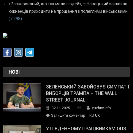
«Розчарований, що так мало людей», – Новацький закликав
южненців приходити на прощання з полеглими військовими
(7 298)
НОВІ
ЗЕЛЕНСЬКИЙ ЗАВОЙОВУЄ СИМПАТІЇ
ВИБОРЦІВ ТРАМПА – THE WALL
STREET JOURNAL.
53
02.11.2025
yuzhny.info
on
Залишити коментар
RU
UK
Зеленський
завойовує
У ПІВДЕННОМУ ПРАЦІВНИКАМ ОПЗ