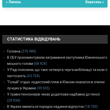
« Липень
Вересень »
СТАТИСТИКА ВІДВІДУВАНЬ
Головна
(376 989)
В СБУ прокоментували затримання заступника Южненського
міського голови
(68 924)
У Раді пояснили, що таке четверта черга мобілізації та коли її
застосують
(63 724)
“Голый” отдых: нудистский пляж в Южном оказался в списке
лучших в Украине
(39 505)
У травні пенсіонерів чекає додаткова надбавка до пенсії
(29 934)
В Україні зміниться порядок надання відпусток
(18 720)