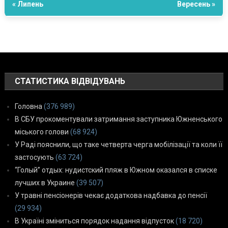
« Липень
Вересень »
СТАТИСТИКА ВІДВІДУВАНЬ
Головна
(376 989)
В СБУ прокоментували затримання заступника Южненського
міського голови
(68 924)
У Раді пояснили, що таке четверта черга мобілізації та коли її
застосують
(63 724)
“Голый” отдых: нудистский пляж в Южном оказался в списке
лучших в Украине
(39 507)
У травні пенсіонерів чекає додаткова надбавка до пенсії
(29 934)
В Україні зміниться порядок надання відпусток
(18 720)