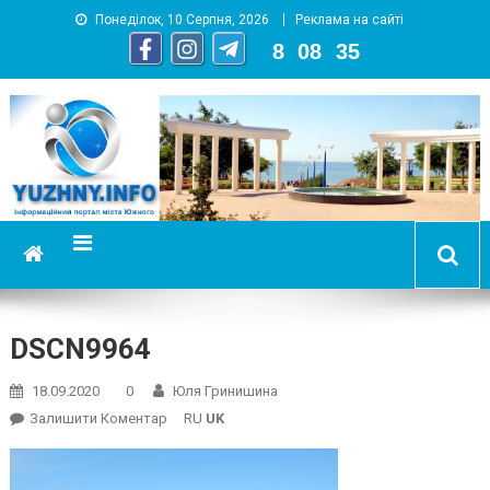
Понеділок, 10 Серпня, 2026
Реклама на сайті
8
:
08
:
36
YUZHNY.INFO
информационный портал города Южный
DSCN9964
18.09.2020
0
Юля Гринишина
On
Залишити Коментар
RU
UK
DSCN9964