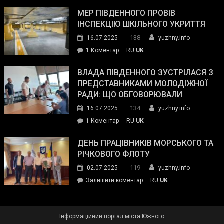
Інспектор
антикорупційних
ДСНС
МЕР ПІВДЕННОГО ПРОВІВ
органів:
власноруч
ІНСПЕКЦІЮ ШКІЛЬНОГО УКРИТТЯ
«Наш
ліквідував
спільний
138
16.07.2025
yuzhny.info
пожежу
ворог
до
1 Коментар
RU
UK
у
—
Мер
Південному
російські
Південного
ВЛАДА ПІВДЕННОГО ЗУСТРІЛАСЯ З
окупанти.
провів
ПРЕДСТАВНИКАМИ МОЛОДІЖНОЇ
Маємо
інспекцію
РАДИ: ЩО ОБГОВОРЮВАЛИ
діяти
шкільного
134
16.07.2025
yuzhny.info
як
укриття
команда
до
1 Коментар
RU
UK
України»
Влада
Південного
ДЕНЬ ПРАЦІВНИКІВ МОРСЬКОГО ТА
зустрілася
РІЧКОВОГО ФЛОТУ
з
119
02.07.2025
yuzhny.info
представниками
on
Залишити коментар
RU
UK
молодіжної
День
ради:
працівників
що
морського
обговорювали
Інформаційний портал міста Южного
та