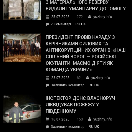
симпатії
З МАТЕРІАЛЬНОГО РЕЗЕРВУ
виборців
ВИДАЛИ ГУМАНІТАРНУ ДОПОМОГУ
Трампа
272
25.07.2025
yuzhny.info
–
до
2 Коментарі
RU
UK
The
У
Wall
Південному
ПРЕЗИДЕНТ ПРОВІВ НАРАДУ З
Street
працівникам
КЕРІВНИКАМИ СИЛОВИХ ТА
Journal.
ОПЗ
АНТИКОРУПЦІЙНИХ ОРГАНІВ: «НАШ
з
СПІЛЬНИЙ ВОРОГ — РОСІЙСЬКІ
матеріального
ОКУПАНТИ. МАЄМО ДІЯТИ ЯК
резерву
КОМАНДА УКРАЇНИ»
видали
62
23.07.2025
yuzhny.info
гуманітарну
on
Залишити коментар
RU
UK
допомогу
Президент
провів
ІНСПЕКТОР ДСНС ВЛАСНОРУЧ
нараду
ЛІКВІДУВАВ ПОЖЕЖУ У
з
ПІВДЕННОМУ
керівниками
150
16.07.2025
yuzhny.info
силових
on
Залишити коментар
RU
UK
та