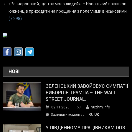
«Розчарований, що так мало людей», – Новацький закликав
южненців приходити на прощання з полеглими військовими
(7 298)
НОВІ
ЗЕЛЕНСЬКИЙ ЗАВОЙОВУЄ СИМПАТІЇ
ВИБОРЦІВ ТРАМПА – THE WALL
STREET JOURNAL.
53
02.11.2025
yuzhny.info
on
Залишити коментар
RU
UK
Зеленський
завойовує
У ПІВДЕННОМУ ПРАЦІВНИКАМ ОПЗ