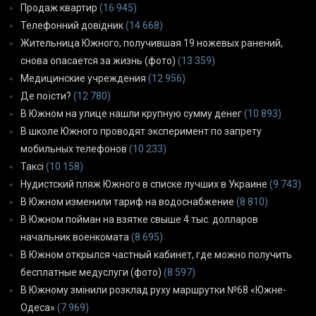
Продаж квартир
(16 945)
Телефонний довідник
(14 668)
Жительница Южного, получившая 19 ножевых ранений,
снова опасается за жизнь (фото)
(13 359)
Медицинские учреждения
(12 956)
Де поїсти?
(12 780)
В Южном на улице нашли крупную сумму денег
(10 893)
В школе Южного проводят эксперимент по запрету
мобильных телефонов
(10 233)
Таксі
(10 158)
Нудистский пляж Южного в списке лучших в Украине
(9 743)
В Южном изменили тариф на водоснабжение
(8 810)
В Южном пойман на взятке свыше 4 тыс. долларов
начальник военкомата
(8 695)
В Южном открылся частный кабинет, где можно получить
бесплатные медуслуги (фото)
(8 597)
В Южному змінили розклад руху маршрутки №68 «Южне-
Одеса»
(7 969)