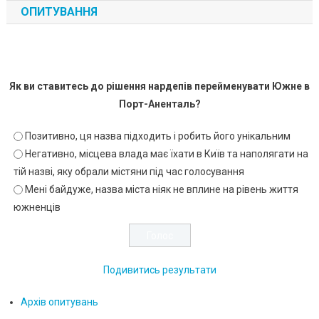
ОПИТУВАННЯ
Як ви ставитесь до рішення нардепів перейменувати Южне в
Порт-Аненталь?
Позитивно, ця назва підходить і робить його унікальним
Негативно, місцева влада має їхати в Київ та наполягати на
тій назві, яку обрали містяни під час голосування
Мені байдуже, назва міста ніяк не вплине на рівень життя
южненців
Подивитись результати
Архів опитувань