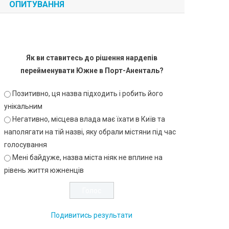
ОПИТУВАННЯ
Як ви ставитесь до рішення нардепів
перейменувати Южне в Порт-Аненталь?
Позитивно, ця назва підходить і робить його
унікальним
Негативно, місцева влада має їхати в Київ та
наполягати на тій назві, яку обрали містяни під час
голосування
Мені байдуже, назва міста ніяк не вплине на
рівень життя южненців
Подивитись результати