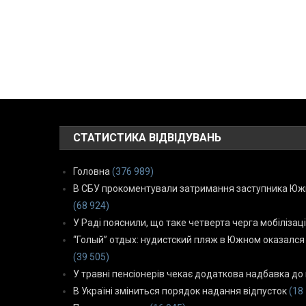
СТАТИСТИКА ВІДВІДУВАНЬ
Головна
(376 989)
В СБУ прокоментували затримання заступника Южн
(68 924)
У Раді пояснили, що таке четверта черга мобілізаці
“Голый” отдых: нудистский пляж в Южном оказался
(39 505)
У травні пенсіонерів чекає додаткова надбавка до 
В Україні зміниться порядок надання відпусток
(18