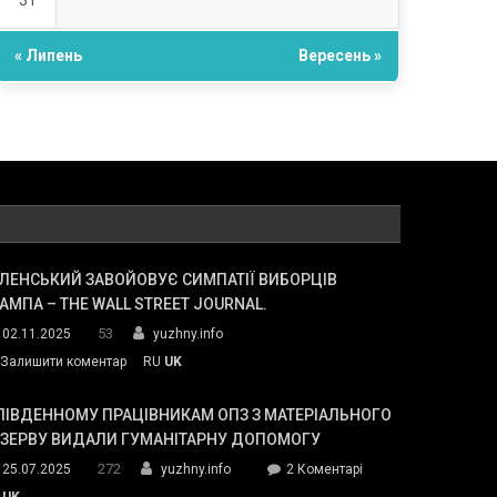
31
« Липень
Вересень »
ЛЕНСЬКИЙ ЗАВОЙОВУЄ СИМПАТІЇ ВИБОРЦІВ
АМПА – THE WALL STREET JOURNAL.
53
02.11.2025
yuzhny.info
on
Залишити коментар
RU
UK
Зеленський
завойовує
ПІВДЕННОМУ ПРАЦІВНИКАМ ОПЗ З МАТЕРІАЛЬНОГО
симпатії
ЕЗЕРВУ ВИДАЛИ ГУМАНІТАРНУ ДОПОМОГУ
виборців
272
до
25.07.2025
yuzhny.info
2 Коментарі
Трампа
У