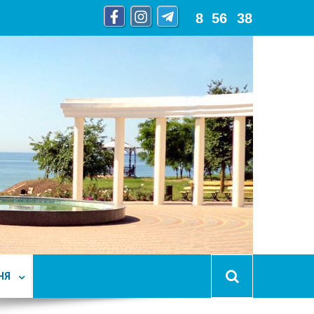
8
:
56
:
39
НЯ