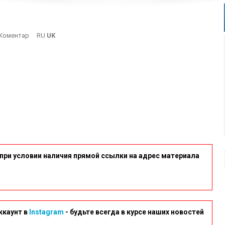
On
Коментар
RU
UK
DSCN9964-
1
при условии наличия прямой ссылки на адрес материала
ккаунт в
Instagram
- будьте всегда в курсе наших новостей