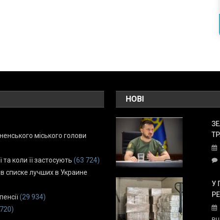
НОВІ
ЗЕ
ТР
енського міського голови
ї та коли її застосують
(63 724)
 в списке лучших в Украине
У 
Р
пенсії
(29 934)
 720)