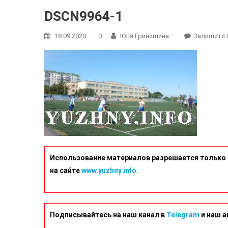
DSCN9964-1
18.09.2020
0
Юля Гринишина
Залишити 
Использование материалов разрешается только 
на сайте
www.yuzhny.info.
Подписывайтесь на наш канал в
Telegram
и наш а