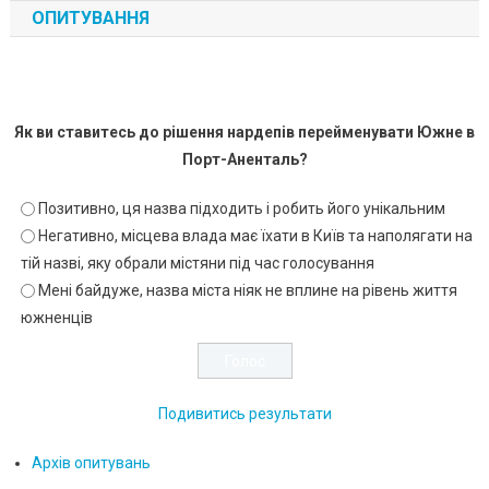
ОПИТУВАННЯ
Як ви ставитесь до рішення нардепів перейменувати Южне в
Порт-Аненталь?
Позитивно, ця назва підходить і робить його унікальним
Негативно, місцева влада має їхати в Київ та наполягати на
тій назві, яку обрали містяни під час голосування
Мені байдуже, назва міста ніяк не вплине на рівень життя
южненців
Подивитись результати
Архів опитувань