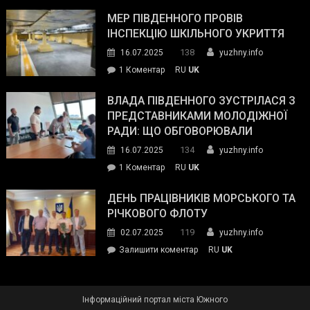
Інспектор
антикорупційних
ДСНС
МЕР ПІВДЕННОГО ПРОВІВ
органів:
власноруч
ІНСПЕКЦІЮ ШКІЛЬНОГО УКРИТТЯ
«Наш
ліквідував
спільний
138
16.07.2025
yuzhny.info
пожежу
ворог
до
1 Коментар
RU
UK
у
—
Мер
Південному
російські
Південного
ВЛАДА ПІВДЕННОГО ЗУСТРІЛАСЯ З
окупанти.
провів
ПРЕДСТАВНИКАМИ МОЛОДІЖНОЇ
Маємо
інспекцію
РАДИ: ЩО ОБГОВОРЮВАЛИ
діяти
шкільного
134
16.07.2025
yuzhny.info
як
укриття
команда
до
1 Коментар
RU
UK
України»
Влада
Південного
ДЕНЬ ПРАЦІВНИКІВ МОРСЬКОГО ТА
зустрілася
РІЧКОВОГО ФЛОТУ
з
119
02.07.2025
yuzhny.info
представниками
on
Залишити коментар
RU
UK
молодіжної
День
ради:
працівників
що
морського
обговорювали
Інформаційний портал міста Южного
та