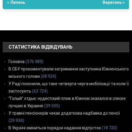
« Липень
Вересень »
СТАТИСТИКА ВІДВІДУВАНЬ
Головна
(376 989)
В СБУ прокоментували затримання заступника Южненського
міського голови
(68 924)
У Раді пояснили, що таке четверта черга мобілізації та коли її
застосують
(63 724)
“Голый” отдых: нудистский пляж в Южном оказался в списке
лучших в Украине
(39 505)
У травні пенсіонерів чекає додаткова надбавка до пенсії
(29 934)
В Україні зміниться порядок надання відпусток
(18 720)