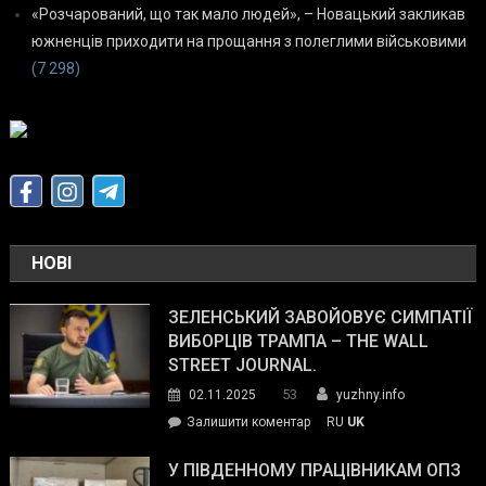
«Розчарований, що так мало людей», – Новацький закликав
южненців приходити на прощання з полеглими військовими
(7 298)
НОВІ
ЗЕЛЕНСЬКИЙ ЗАВОЙОВУЄ СИМПАТІЇ
ВИБОРЦІВ ТРАМПА – THE WALL
STREET JOURNAL.
53
02.11.2025
yuzhny.info
on
Залишити коментар
RU
UK
Зеленський
завойовує
У ПІВДЕННОМУ ПРАЦІВНИКАМ ОПЗ