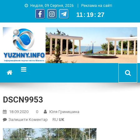
Неділя, 09 Серпня, 2026
Реклама на сайті
11
:
19
:
27
YUZHNY.INFO
информационный портал города Южный
DSCN9953
18.09.2020
0
Юля Гринишина
On
Залишити Коментар
RU
UK
DSCN9953