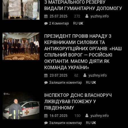
симпатії
З МАТЕРІАЛЬНОГО РЕЗЕРВУ
виборців
ВИДАЛИ ГУМАНІТАРНУ ДОПОМОГУ
Трампа
272
25.07.2025
yuzhny.info
–
до
2 Коментарі
RU
UK
The
У
Wall
Південному
ПРЕЗИДЕНТ ПРОВІВ НАРАДУ З
Street
працівникам
КЕРІВНИКАМИ СИЛОВИХ ТА
Journal.
ОПЗ
АНТИКОРУПЦІЙНИХ ОРГАНІВ: «НАШ
з
СПІЛЬНИЙ ВОРОГ — РОСІЙСЬКІ
матеріального
ОКУПАНТИ. МАЄМО ДІЯТИ ЯК
резерву
КОМАНДА УКРАЇНИ»
видали
62
23.07.2025
yuzhny.info
гуманітарну
on
Залишити коментар
RU
UK
допомогу
Президент
провів
ІНСПЕКТОР ДСНС ВЛАСНОРУЧ
нараду
ЛІКВІДУВАВ ПОЖЕЖУ У
з
ПІВДЕННОМУ
керівниками
150
16.07.2025
yuzhny.info
силових
on
Залишити коментар
RU
UK
та