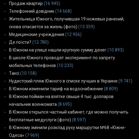
Продаж квартир
(16 945)
Телефонний довідник
(14 668)
Жительница Южного, получившая 19 ножевых ранений,
снова опасается за жизнь (фото)
(13 359)
Медицинские учреждения
(12 956)
Де поїсти?
(12 780)
В Южном на улице нашли крупную сумму денег
(10 893)
В школе Южного проводят эксперимент по запрету
мобильных телефонов
(10 233)
Таксі
(10 158)
Нудистский пляж Южного в списке лучших в Украине
(9 741)
В Южном изменили тариф на водоснабжение
(8 809)
В Южном пойман на взятке свыше 4 тыс. долларов
начальник военкомата
(8 695)
В Южном открылся частный кабинет, где можно получить
бесплатные медуслуги (фото)
(8 597)
В Южному змінили розклад руху маршрутки №68 «Южне-
Одеса»
(7 969)