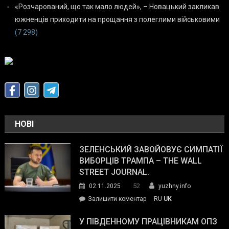
«Розчарований, що так мало людей», – Новацький закликав
южненців приходити на прощання з полеглими військовими
(7 298)
НОВІ
ЗЕЛЕНСЬКИЙ ЗАВОЙОВУЄ СИМПАТІЇ
ВИБОРЦІВ ТРАМПА – THE WALL
STREET JOURNAL.
52
02.11.2025
yuzhny.info
on
Залишити коментар
RU
UK
Зеленський
завойовує
У ПІВДЕННОМУ ПРАЦІВНИКАМ ОПЗ