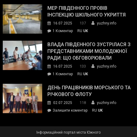
Інспектор
антикорупційних
ДСНС
МЕР ПІВДЕННОГО ПРОВІВ
органів:
власноруч
ІНСПЕКЦІЮ ШКІЛЬНОГО УКРИТТЯ
«Наш
ліквідував
спільний
137
16.07.2025
yuzhny.info
пожежу
ворог
до
1 Коментар
RU
UK
у
—
Мер
Південному
російські
Південного
ВЛАДА ПІВДЕННОГО ЗУСТРІЛАСЯ З
окупанти.
провів
ПРЕДСТАВНИКАМИ МОЛОДІЖНОЇ
Маємо
інспекцію
РАДИ: ЩО ОБГОВОРЮВАЛИ
діяти
шкільного
133
16.07.2025
yuzhny.info
як
укриття
команда
до
1 Коментар
RU
UK
України»
Влада
Південного
ДЕНЬ ПРАЦІВНИКІВ МОРСЬКОГО ТА
зустрілася
РІЧКОВОГО ФЛОТУ
з
118
02.07.2025
yuzhny.info
представниками
on
Залишити коментар
RU
UK
молодіжної
День
ради:
працівників
що
морського
обговорювали
Інформаційний портал міста Южного
та