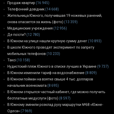
Продаж квартир
(16 945)
Телефонний довідник
(14 668)
Жительница Южного, получившая 19 ножевых ранений,
снова опасается за жизнь (фото)
(13 359)
Медицинские учреждения
(12 956)
Де поїсти?
(12 780)
В Южном на улице нашли крупную сумму денег
(10 893)
В школе Южного проводят эксперимент по запрету
мобильных телефонов
(10 233)
Таксі
(10 158)
Нудистский пляж Южного в списке лучших в Украине
(9 737)
В Южном изменили тариф на водоснабжение
(8 809)
В Южном пойман на взятке свыше 4 тыс. долларов
начальник военкомата
(8 695)
В Южном открылся частный кабинет, где можно получить
бесплатные медуслуги (фото)
(8 597)
В Южному змінили розклад руху маршрутки №68 «Южне-
Одеса»
(7 969)