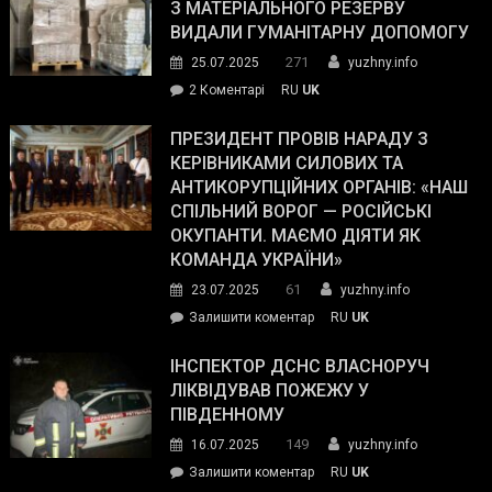
симпатії
З МАТЕРІАЛЬНОГО РЕЗЕРВУ
виборців
ВИДАЛИ ГУМАНІТАРНУ ДОПОМОГУ
Трампа
271
25.07.2025
yuzhny.info
–
до
2 Коментарі
RU
UK
The
У
Wall
Південному
ПРЕЗИДЕНТ ПРОВІВ НАРАДУ З
Street
працівникам
КЕРІВНИКАМИ СИЛОВИХ ТА
Journal.
ОПЗ
АНТИКОРУПЦІЙНИХ ОРГАНІВ: «НАШ
з
СПІЛЬНИЙ ВОРОГ — РОСІЙСЬКІ
матеріального
ОКУПАНТИ. МАЄМО ДІЯТИ ЯК
резерву
КОМАНДА УКРАЇНИ»
видали
61
23.07.2025
yuzhny.info
гуманітарну
on
Залишити коментар
RU
UK
допомогу
Президент
провів
ІНСПЕКТОР ДСНС ВЛАСНОРУЧ
нараду
ЛІКВІДУВАВ ПОЖЕЖУ У
з
ПІВДЕННОМУ
керівниками
149
16.07.2025
yuzhny.info
силових
on
Залишити коментар
RU
UK
та