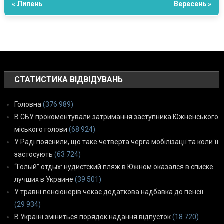
« Липень
Вересень »
СТАТИСТИКА ВІДВІДУВАНЬ
Головна
(376 989)
В СБУ прокоментували затримання заступника Южненського
міського голови
(68 924)
У Раді пояснили, що таке четверта черга мобілізації та коли її
застосують
(63 724)
“Голый” отдых: нудистский пляж в Южном оказался в списке
лучших в Украине
(39 501)
У травні пенсіонерів чекає додаткова надбавка до пенсії
(29 934)
В Україні зміниться порядок надання відпусток
(18 720)