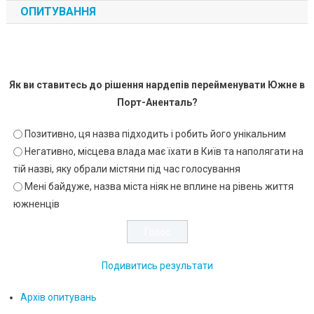
ОПИТУВАННЯ
Як ви ставитесь до рішення нардепів перейменувати Южне в
Порт-Аненталь?
Позитивно, ця назва підходить і робить його унікальним
Негативно, місцева влада має їхати в Київ та наполягати на
тій назві, яку обрали містяни під час голосування
Мені байдуже, назва міста ніяк не вплине на рівень життя
южненців
Подивитись результати
Архів опитувань